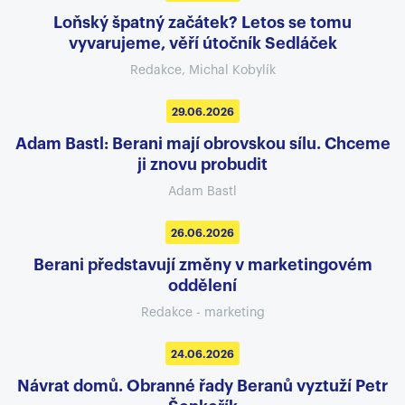
Loňský špatný začátek? Letos se tomu
vyvarujeme, věří útočník Sedláček
Redakce, Michal Kobylík
29.06.2026
Adam Bastl: Berani mají obrovskou sílu. Chceme
ji znovu probudit
Adam Bastl
26.06.2026
Berani představují změny v marketingovém
oddělení
Redakce - marketing
24.06.2026
Návrat domů. Obranné řady Beranů vyztuží Petr