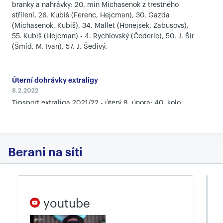
branky a nahrávky: 20. min Michasenok z trestného
střílení, 26. Kubiš (Ferenc, Hejcman), 30. Gazda
(Michasenok, Kubiš), 34. Mallet (Honejsek, Zabusovs),
55. Kubiš (Hejcman) - 4. Rychlovský (Čederle), 50. J. Šír
(Šmíd, M. Ivan), 57. J. Šedivý.
Úterní dohrávky extraligy
8.2.2022
Tipsport extraliga 2021/22 - úterý 8. února: 40. kolo
Karlovy Vary - Třinec 3:2 po prodloužení, 43. kolo Mladá
Boleslav - Kladno 0:1 po prodloužení, České Budějovice -
Vítkovice 3:2, 44. kolo Olomouc - Litvínov 4:1.
Berani na síti
Výsledky 50. kola
6.2.2022
Tipsport extraliga 2021/22 - neděle 6. února: Liberec -
Mladá Boleslav 4:3 po prodloužení, Vítkovice - Pardubice
youtube
4:1, Hradec Králové - PSG Berani Zlín 4:0. Předehráno
Karlovy Vary - Olomouc 4:3 po prodloužení. Litvínov -