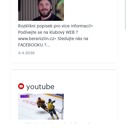
Kladno 2:5. Zápas Sparta - Plzeň se hraje 15. února, Brno
- Třinec 16. února. Dohrávka 45. kola Litvínov - Karlovy
Vary 4:3 po prodloužení.
Rozklikni popisek pro více informací!>
Podívejte se na klubový WEB ?
V Hradci bez gólů a bodů
www.beranizlin.cz> Sledujte nás na
6.2.2022
FACEBOOKU ?...
Hokejisté PSG Berani Zlín prohráli v televizním zápase
4.4.2026
50. kola Tipsport extraligy 2021/22 na ledě týmu
Mountfield HK Hradec Králové 0:4. Kubiš a spol.
nenavázali na bodovou šňůru z posledních čtyř zápasů a
vyšli vedle bodů i gólově zcela naprázdno. Zlínští
předvedli nevýrazný výkon a za celý zápas vyslali na
youtube
hradeckou bránu pouhých sedm střel! Berani nastoupili v
neúplné sestavě bez brankářské dvojice Libor Kašík,
Daniel Huf, které skolila viróza. Náhradní gólman Michal
Kořének i přes prohru předvedl slušný výkon a zneškodnil
33 soupeřových střel. Východočeši se ujali vedení již ve
3. minutě, druhý gól přidali za dalších jedenáct minut.
Rozklikni popisek pro více informací!>
Mountfield měl celý zápas zcela ve své režii a
Podívejte se na klubový WEB ?
pohodovou výhru zpečetil dvěma góly v závěru. Svěřenci