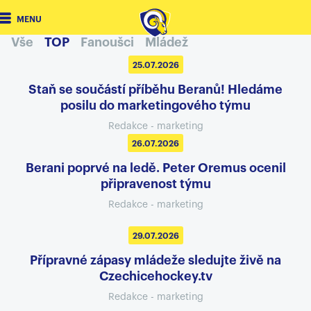
MENU
Vše
TOP
Fanoušci
Mládež
25.07.2026
Staň se součástí příběhu Beranů! Hledáme
posilu do marketingového týmu
Redakce - marketing
26.07.2026
Berani poprvé na ledě. Peter Oremus ocenil
připravenost týmu
Redakce - marketing
29.07.2026
Přípravné zápasy mládeže sledujte živě na
Czechicehockey.tv
Redakce - marketing