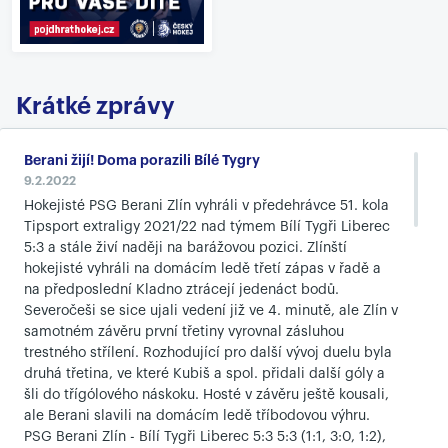
Krátké zprávy
Berani žijí! Doma porazili Bílé Tygry
9.2.2022
Hokejisté PSG Berani Zlín vyhráli v předehrávce 51. kola
Tipsport extraligy 2021/22 nad týmem Bílí Tygři Liberec
5:3 a stále živí naději na barážovou pozici. Zlínští
hokejisté vyhráli na domácím ledě třetí zápas v řadě a
na předposlední Kladno ztrácejí jedenáct bodů.
Severočeši se sice ujali vedení již ve 4. minutě, ale Zlín v
samotném závěru první třetiny vyrovnal zásluhou
trestného střílení. Rozhodující pro další vývoj duelu byla
druhá třetina, ve které Kubiš a spol. přidali další góly a
šli do třígólového náskoku. Hosté v závěru ještě kousali,
ale Berani slavili na domácím ledě tříbodovou výhru.
PSG Berani Zlín - Bílí Tygři Liberec 5:3 5:3 (1:1, 3:0, 1:2),