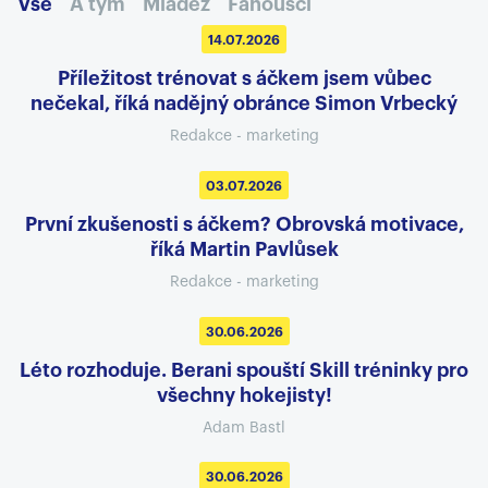
Vše
A tým
Mládež
Fanoušci
14.07.2026
Příležitost trénovat s áčkem jsem vůbec
nečekal, říká nadějný obránce Simon Vrbecký
Redakce - marketing
03.07.2026
První zkušenosti s áčkem? Obrovská motivace,
říká Martin Pavlůsek
Redakce - marketing
30.06.2026
Léto rozhoduje. Berani spouští Skill tréninky pro
všechny hokejisty!
Adam Bastl
30.06.2026