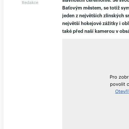
slavnostní ceremonie. Se svou
Redakce
Baťovým městem, se totiž symb
jeden z největších zlínských 
největší hokejové zážitky i 
také před naší kamerou v obs