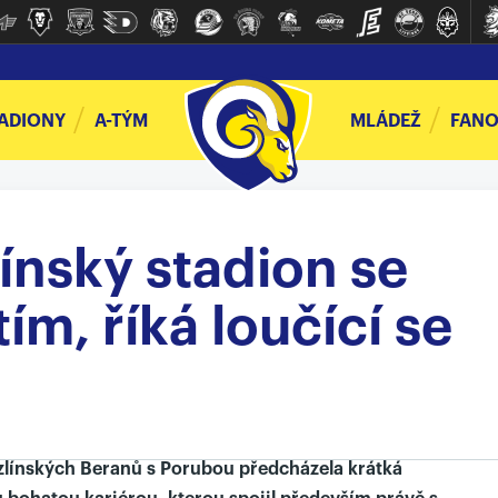
ADIONY
A-TÝM
MLÁDEŽ
FANO
ínský stadion se
ím, říká loučící se
línských Beranů s Porubou předcházela krátká