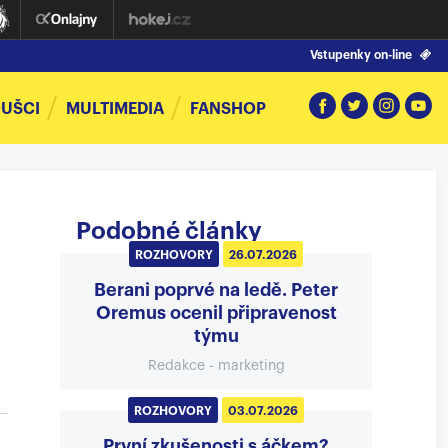
Vstupenky on-line
UŠCI
MULTIMEDIA
FANSHOP
Podobné články
ROZHOVORY
26.07.2026
Berani poprvé na ledě. Peter
Oremus ocenil připravenost
týmu
Redakce - marketing
ROZHOVORY
03.07.2026
První zkušenosti s áčkem?