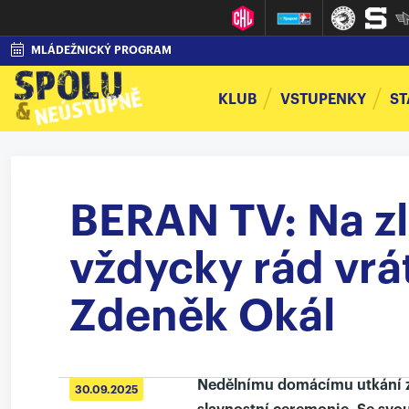
MLÁDEŽNICKÝ PROGRAM
KLUB
VSTUPENKY
ST
BERAN TV: Na zl
vždycky rád vrát
Zdeněk Okál
Nedělnímu domácímu utkání z
30.09.2025