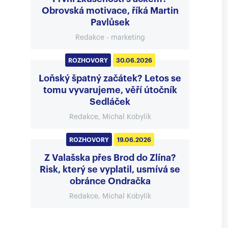
Obrovská motivace, říká Martin
Pavlůsek
Redakce - marketing
ROZHOVORY
30.06.2026
Loňský špatný začátek? Letos se
tomu vyvarujeme, věří útočník
Sedláček
Redakce, Michal Kobylík
ROZHOVORY
19.06.2026
Z Valašska přes Brod do Zlína?
Risk, který se vyplatil, usmívá se
obránce Ondračka
Redakce, Michal Kobylík