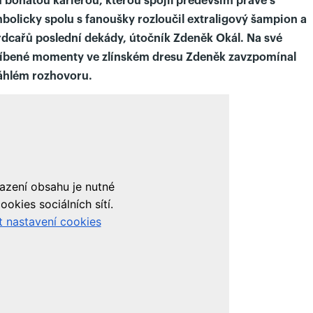
 bohatou kariérou, kterou spojil především právě s
olicky spolu s fanoušky rozloučil extraligový šampion a
srdcařů poslední dekády, útočník Zdeněk Okál. Na své
oblíbené momenty ve zlínském dresu Zdeněk zavzpomínal
áhlém rozhovoru.