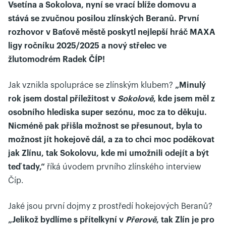
Vsetína a Sokolova, nyní se vrací blíže domovu a
stává se zvučnou posilou zlínských Beranů. První
rozhovor v Baťově městě poskytl nejlepší hráč MAXA
ligy ročníku 2025/2025 a nový střelec ve
žlutomodrém Radek ČÍP!
Jak vznikla spolupráce se zlínským klubem?
„Minulý
rok jsem dostal příležitost v
Sokolově
, kde jsem měl z
osobního hlediska super sezónu, moc za to děkuju.
Nicméně pak přišla možnost se přesunout, byla to
možnost jít hokejově dál, a za to chci moc poděkovat
jak Zlínu, tak Sokolovu, kde mi umožnili odejít a být
teď tady,“
říká úvodem prvního zlínského interview
Číp.
Jaké jsou první dojmy z prostředí hokejových Beranů?
„Jelikož bydlíme s přítelkyní v
Přerově
, tak Zlín je pro