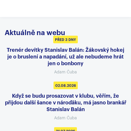
Aktuálně na webu
PŘED 3 DNY
Trenér devítky Stanislav Balán: Žákovský hokej
je o bruslení a napadání, už ale nebudeme hrát
jen o bonbony
Adam Čuba
02.08.2026
Když se budu prosazovat v klubu, věřím, že
přijdou další šance v nároďáku, má jasno brankář
Stanislav Balán
Adam Čuba