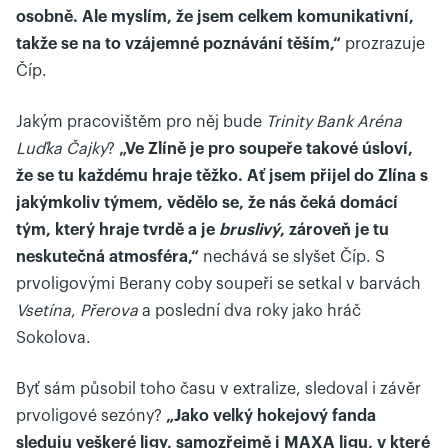
osobně. Ale myslím, že jsem celkem komunikativní,
takže se na to vzájemné poznávání těším,“
prozrazuje
Číp.
Jakým pracovištěm pro něj bude
Trinity Bank Aréna
Luďka Čajky
?
„Ve Zlíně je pro soupeře takové úsloví,
že se tu každému hraje těžko. Ať jsem přijel do Zlína s
jakýmkoliv týmem, vědělo se, že nás čeká domácí
tým, který hraje tvrdě a je
bruslivý
, zároveň je tu
neskutečná atmosféra,“
nechává se slyšet Číp. S
prvoligovými Berany coby soupeři se setkal v barvách
Vsetína
,
Přerova
a poslední dva roky jako hráč
Sokolova.
Byť sám působil toho času v extralize, sledoval i závěr
prvoligové sezóny?
„Jako velký hokejový fanda
sleduju veškeré ligy, samozřejmě i MAXA ligu, v které