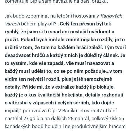
komentuje Číp a sám navazuje na další otázku.
Jak bude vzpomínat na letošní hostování v
Karlových
Varech
během play-off? „
Celý ten přesun byl tak
rychlý, že jsem si to snad ani nestačil uvědomit a
prožít. Pokud bych měl ale zmínit nějaké rozdíly, je to
určitě v tom, že tam na každém hráči záleží. Tým tvoří
dvaadvacet hráčů a každý z nich je důležitý článek. Je
to systém, kde vše zapadá, vše musí navazovat a
každý musí udělat to, co se po něm požaduje…v tom
vidím ten největší rozdíl, plus ještě samozřejmě
detaily. Přijde mi, že v extralize každý líp blokuje,
každý je o kus kvalitnější hokejista, detaily rozhodují
o vítězství v zápasech i celých sériích, kdo dojde
nejdál,“
porovnává Číp. V Baníku letos za 47 utkání
nastřílel 27 gólů a na dalších 28 nahrál, celkový zisk 55
kanadských bodů ho učinil nejproduktivnějším hráčem