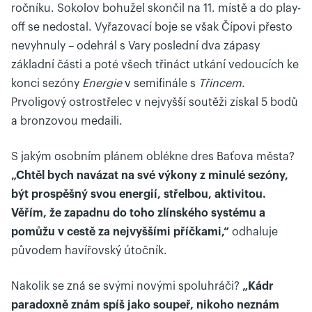
ročníku. Sokolov bohužel skončil na 11. místě a do play-
off se nedostal. Vyřazovací boje se však Čípovi přesto
nevyhnuly – odehrál s Vary poslední dva zápasy
základní části a poté všech třináct utkání vedoucích ke
konci sezóny
Energie
v semifinále s
Třincem
.
Prvoligový ostrostřelec v nejvyšší soutěži získal 5 bodů
a bronzovou medaili.
S jakým osobním plánem oblékne dres Baťova města?
„Chtěl bych navázat na své výkony z minulé sezóny,
být prospěšný svou energií, střelbou, aktivitou.
Věřím, že zapadnu do toho zlínského systému a
pomůžu v cestě za nejvyššími příčkami,“
odhaluje
původem havířovský útočník.
Nakolik se zná se svými novými spoluhráči?
„Kádr
paradoxně znám spíš jako soupeř, nikoho neznám