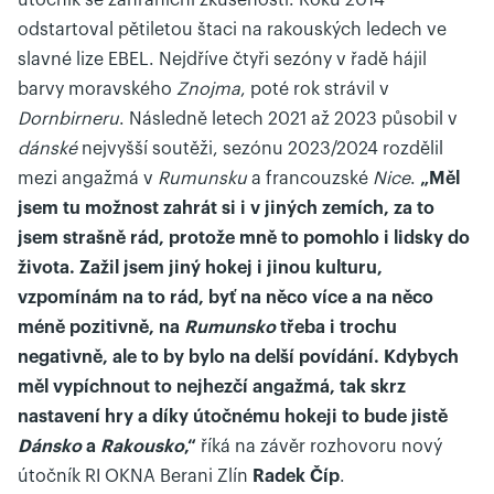
útočník se zahraniční zkušeností. Roku 2014
odstartoval pětiletou štaci na rakouských ledech ve
slavné lize EBEL. Nejdříve čtyři sezóny v řadě hájil
barvy moravského
Znojma
, poté rok strávil v
Dornbirneru
. Následně letech 2021 až 2023 působil v
dánské
nejvyšší soutěži, sezónu 2023/2024 rozdělil
mezi angažmá v
Rumunsku
a francouzské
Nice
.
„Měl
jsem tu možnost zahrát si i v jiných zemích, za to
jsem strašně rád, protože mně to pomohlo i lidsky do
života. Zažil jsem jiný hokej i jinou kulturu,
vzpomínám na to rád, byť na něco více a na něco
méně pozitivně, na
Rumunsko
třeba i trochu
negativně, ale to by bylo na delší povídání. Kdybych
měl vypíchnout to nejhezčí angažmá, tak skrz
nastavení hry a díky útočnému hokeji to bude jistě
Dánsko
a
Rakousko
,“
říká na závěr rozhovoru nový
útočník RI OKNA Berani Zlín
Radek Číp
.