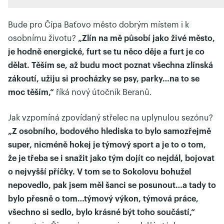
Bude pro Čípa Baťovo město dobrým místem i k
osobnímu životu?
„Zlín na mě působí jako živé město,
je hodně energické, furt se tu něco děje a furt je co
dělat. Těším se, až budu moct poznat všechna zlínská
zákoutí, užiju si procházky se psy, parky…na to se
moc těším,“
říká nový útočník Beranů.
Jak vzpomíná zpovídaný střelec na uplynulou sezónu?
„Z osobního, bodového hlediska to bylo samozřejmě
super, nicméně hokej je týmový sport a je to o tom,
že je třeba se i snažit jako tým dojít co nejdál, bojovat
o nejvyšší příčky. V tom se to Sokolovu bohužel
nepovedlo, pak jsem měl šanci se posunout…a tady to
bylo přesně o tom…týmový výkon, týmová práce,
všechno si sedlo, bylo krásné být toho součástí,“