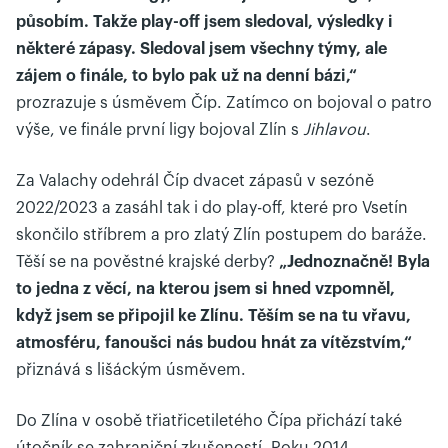
působím. Takže play-off jsem sledoval, výsledky i
některé zápasy. Sledoval jsem všechny týmy, ale
zájem o finále, to bylo pak už na denní bázi,“
prozrazuje s úsměvem Číp. Zatímco on bojoval o patro
výše, ve finále první ligy bojoval Zlín s
Jihlavou
.
Za Valachy odehrál Číp dvacet zápasů v sezóně
2022/2023 a zasáhl tak i do play-off, které pro Vsetín
skončilo stříbrem a pro zlatý Zlín postupem do baráže.
Těší se na pověstné krajské derby?
„Jednoznačně! Byla
to jedna z věcí, na kterou jsem si hned vzpomněl,
když jsem se připojil ke Zlínu. Těším se na tu vřavu,
atmosféru, fanoušci nás budou hnát za vítězstvím,“
přiznává s lišáckým úsměvem.
Do Zlína v osobě třiatřicetiletého Čípa přichází také