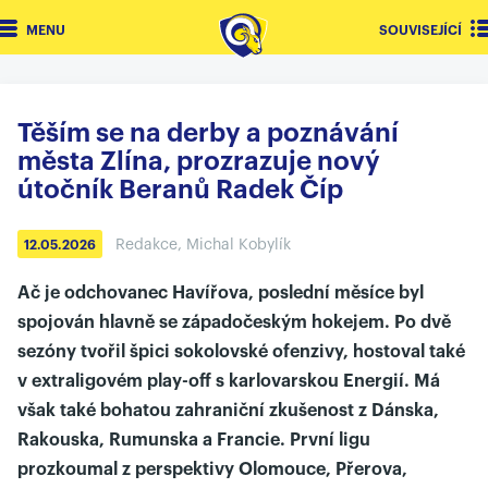
MENU
SOUVISEJÍCÍ
Těším se na derby a poznávání
města Zlína, prozrazuje nový
útočník Beranů Radek Číp
Redakce, Michal Kobylík
12.05.2026
Ač je odchovanec Havířova, poslední měsíce byl
spojován hlavně se západočeským hokejem. Po dvě
sezóny tvořil špici sokolovské ofenzivy, hostoval také
v extraligovém play-off s karlovarskou Energií. Má
však také bohatou zahraniční zkušenost z Dánska,
Rakouska, Rumunska a Francie. První ligu
prozkoumal z perspektivy Olomouce, Přerova,