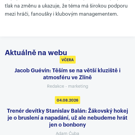
tlak na změnu a ukazuje, že téma má širokou podporu
mezi hráči, fanoušky i klubovým managementem.
Aktuálně na webu
VČERA
Jacob Guévin: Těším se na větší kluziště i
atmosféru ve Zlíně
Redakce - marketing
04.08.2026
Trenér devítky Stanislav Balán: Žákovský hokej
je o bruslení a napadání, už ale nebudeme hrát
jen o bonbony
Adam Čuba