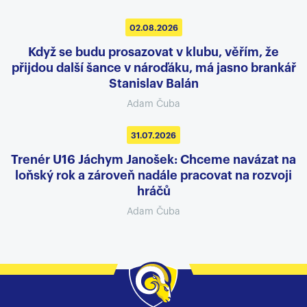
02.08.2026
Když se budu prosazovat v klubu, věřím, že
přijdou další šance v nároďáku, má jasno brankář
Stanislav Balán
Adam Čuba
31.07.2026
Trenér U16 Jáchym Janošek: Chceme navázat na
loňský rok a zároveň nadále pracovat na rozvoji
hráčů
Adam Čuba