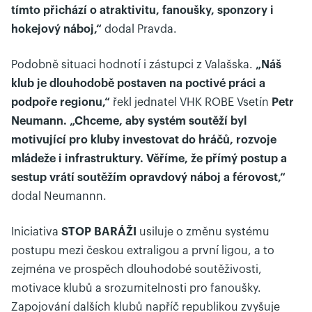
tímto přichází o atraktivitu, fanoušky, sponzory i
hokejový náboj,“
dodal Pravda.
Podobně situaci hodnotí i zástupci z Valašska.
„Náš
klub je dlouhodobě postaven na poctivé práci a
podpoře regionu,“
řekl jednatel VHK ROBE Vsetín
Petr
Neumann. „Chceme, aby systém soutěží byl
motivující pro kluby investovat do hráčů, rozvoje
mládeže i infrastruktury. Věříme, že přímý postup a
sestup vrátí soutěžím opravdový náboj a férovost,“
dodal Neumannn.
Iniciativa
STOP BARÁŽI
usiluje o změnu systému
postupu mezi českou extraligou a první ligou, a to
zejména ve prospěch dlouhodobé soutěživosti,
motivace klubů a srozumitelnosti pro fanoušky.
Zapojování dalších klubů napříč republikou zvyšuje