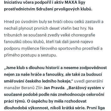
Iniciativu včera podpořil i aktiv MAXA ligy
prostřednictvím Sdružení prvoligových klubů.
Hned po úvodním buly se hráči obou celků zastavili a
nechali plynout prvních deset vteřin bez hry. Na
tribunách se současně zvedly velké choreografie
fanoušků obou klubů, kteří tak dali jasně najevo
podporu myšlence férového sportovního prostředí a
přímého postupu a sestupu.
„Jsme klub s dlouhou historií a neseme zodpovědnost
nejen za naše hráče a fanoušky, ale také za budoucí
směřování českého ledního hokeje,“
uvedl generální
manažer Beranů Zlín
Jan Pravda
.
„Barážový systém v
současné podobě podle nás znehodnocuje celoroční
práci týmů. O úspěchu by měla rozhodovat
dlouhodobá výkonnost, nikoli krátká série. První liga