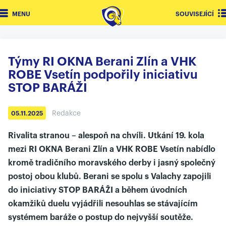
MENU
SOUVISEJÍCÍ
Týmy RI OKNA Berani Zlín a VHK
ROBE Vsetín podpořily iniciativu
STOP BARÁŽI
Redakce
05.11.2025
Rivalita stranou – alespoň na chvíli. Utkání 19. kola
mezi RI OKNA Berani Zlín a VHK ROBE Vsetín nabídlo
kromě tradičního moravského derby i jasný společný
postoj obou klubů. Berani se spolu s Valachy zapojili
do iniciativy STOP BARÁŽI a během úvodních
okamžiků duelu vyjádřili nesouhlas se stávajícím
systémem baráže o postup do nejvyšší soutěže.