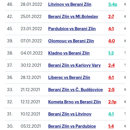
46.
28.01.2022
Litvínov vs Berani Zlín
3:4p
0
(
42.
25.01.2022
Berani Zlín vs Ml.Boleslav
2:7
0
(
45.
23.01.2022
Pardubice vs Berani Zlín
4:1
0
(
39.
07.01.2022
Olomouc vs Berani Zlín
4:0
0
(
38.
04.01.2022
Kladno vs Berani Zlín
1:3
1
(
37.
30.12.2021
Berani Zlín vs Karlovy Vary
2:4
1
(
36.
28.12.2021
Liberec vs Berani Zlín
4:1
0
(
33.
21.12.2021
Berani Zlín vs Č. Budějovice
2:5
0
(
32.
12.12.2021
Kometa Brno vs Berani Zlín
2:1p
0
(
31.
10.12.2021
Berani Zlín vs Litvínov
4:1
1
(
30.
05.12.2021
Berani Zlín vs Pardubice
1:4
0
(