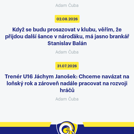
Adam Čuba
02.08.2026
Když se budu prosazovat v klubu, věřím, že
přijdou další šance v nároďáku, má jasno brankář
Stanislav Balán
Adam Čuba
31.07.2026
Trenér U16 Jáchym Janošek: Chceme navázat na
loňský rok a zároveň nadále pracovat na rozvoji
hráčů
Adam Čuba