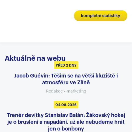
kompletní statistiky
Aktuálně na webu
PŘED 2 DNY
Jacob Guévin: Těším se na větší kluziště i
atmosféru ve Zlíně
Redakce - marketing
04.08.2026
Trenér devítky Stanislav Balán: Žákovský hokej
je o bruslení a napadání, už ale nebudeme hrát
jen o bonbony