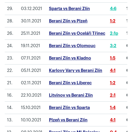
29.
03.12.2021
Sparta vs Berani Zlín
4:6
1
(
28.
30.11.2021
Berani Zlín vs Plzeň
1:2
1
(
26.
25.11.2021
Berani Zlín vs Oceláři Třinec
2:1p
1
(
24.
19.11.2021
Berani Zlín vs Olomouc
3:2
0
(
23.
07.11.2021
Berani Zlín vs Kladno
1:5
0
(
22.
05.11.2021
Karlovy Vary vs Berani Zlín
4:1
0
(
21.
02.11.2021
Berani Zlín vs Liberec
1:2
0
(
16.
22.10.2021
Litvínov vs Berani Zlín
2:1
0
(
14.
15.10.2021
Berani Zlín vs Sparta
1:4
0
(
13.
10.10.2021
Plzeň vs Berani Zlín
4:1
0
(