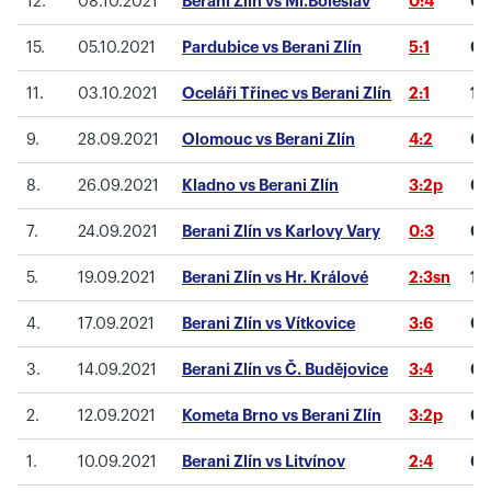
12.
08.10.2021
Berani Zlín vs Ml.Boleslav
0:4
0
(
15.
05.10.2021
Pardubice vs Berani Zlín
5:1
0
(
11.
03.10.2021
Oceláři Třinec vs Berani Zlín
2:1
1
(
9.
28.09.2021
Olomouc vs Berani Zlín
4:2
0
(
8.
26.09.2021
Kladno vs Berani Zlín
3:2p
0
(
7.
24.09.2021
Berani Zlín vs Karlovy Vary
0:3
0
(
5.
19.09.2021
Berani Zlín vs Hr. Králové
2:3sn
1
(
4.
17.09.2021
Berani Zlín vs Vítkovice
3:6
0
(
3.
14.09.2021
Berani Zlín vs Č. Budějovice
3:4
0
(
2.
12.09.2021
Kometa Brno vs Berani Zlín
3:2p
0
(
1.
10.09.2021
Berani Zlín vs Litvínov
2:4
0
(