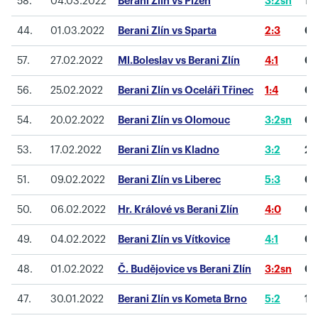
58.
04.03.2022
Berani Zlín vs Plzeň
3:2sn
1
(
44.
01.03.2022
Berani Zlín vs Sparta
2:3
0
(
57.
27.02.2022
Ml.Boleslav vs Berani Zlín
4:1
0
(
56.
25.02.2022
Berani Zlín vs Oceláři Třinec
1:4
0
(
54.
20.02.2022
Berani Zlín vs Olomouc
3:2sn
0
(
53.
17.02.2022
Berani Zlín vs Kladno
3:2
2
(
51.
09.02.2022
Berani Zlín vs Liberec
5:3
0
(
50.
06.02.2022
Hr. Králové vs Berani Zlín
4:0
0
(
49.
04.02.2022
Berani Zlín vs Vítkovice
4:1
0
(
48.
01.02.2022
Č. Budějovice vs Berani Zlín
3:2sn
0
(
47.
30.01.2022
Berani Zlín vs Kometa Brno
5:2
1
(