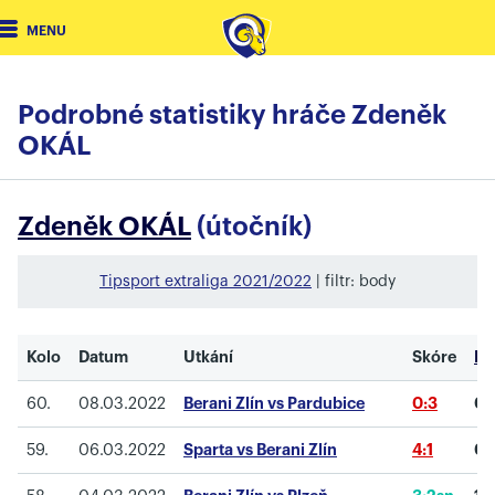
MENU
Podrobné statistiky hráče Zdeněk
OKÁL
Zdeněk OKÁL
(útočník)
Tipsport extraliga 2021/2022
| filtr: body
Kolo
Datum
Utkání
Skóre
Bo
60.
08.03.2022
Berani Zlín vs Pardubice
0:3
0
(
59.
06.03.2022
Sparta vs Berani Zlín
4:1
0
(