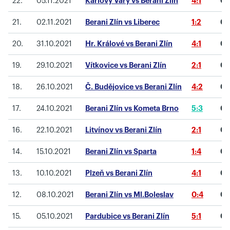
22.
05.11.2021
Karlovy Vary vs Berani Zlín
4:1
0
21.
02.11.2021
Berani Zlín vs Liberec
1:2
0
20.
31.10.2021
Hr. Králové vs Berani Zlín
4:1
0
19.
29.10.2021
Vítkovice vs Berani Zlín
2:1
0
18.
26.10.2021
Č. Budějovice vs Berani Zlín
4:2
0
17.
24.10.2021
Berani Zlín vs Kometa Brno
5:3
0
16.
22.10.2021
Litvínov vs Berani Zlín
2:1
0
14.
15.10.2021
Berani Zlín vs Sparta
1:4
0
13.
10.10.2021
Plzeň vs Berani Zlín
4:1
0
12.
08.10.2021
Berani Zlín vs Ml.Boleslav
0:4
0
15.
05.10.2021
Pardubice vs Berani Zlín
5:1
0