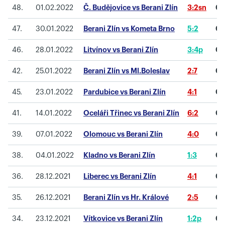
48.
01.02.2022
Č. Budějovice vs Berani Zlín
3:2sn
0
47.
30.01.2022
Berani Zlín vs Kometa Brno
5:2
0
46.
28.01.2022
Litvínov vs Berani Zlín
3:4p
0
42.
25.01.2022
Berani Zlín vs Ml.Boleslav
2:7
0
45.
23.01.2022
Pardubice vs Berani Zlín
4:1
0
41.
14.01.2022
Oceláři Třinec vs Berani Zlín
6:2
0
39.
07.01.2022
Olomouc vs Berani Zlín
4:0
0
38.
04.01.2022
Kladno vs Berani Zlín
1:3
0
36.
28.12.2021
Liberec vs Berani Zlín
4:1
0
35.
26.12.2021
Berani Zlín vs Hr. Králové
2:5
0
34.
23.12.2021
Vítkovice vs Berani Zlín
1:2p
0