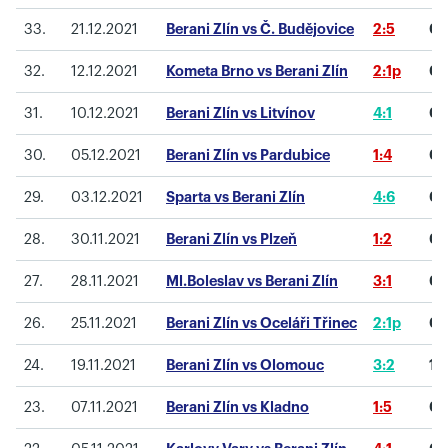
33.
21.12.2021
Berani Zlín vs Č. Budějovice
2:5
0
32.
12.12.2021
Kometa Brno vs Berani Zlín
2:1p
0
31.
10.12.2021
Berani Zlín vs Litvínov
4:1
0
30.
05.12.2021
Berani Zlín vs Pardubice
1:4
0
29.
03.12.2021
Sparta vs Berani Zlín
4:6
0
28.
30.11.2021
Berani Zlín vs Plzeň
1:2
0
27.
28.11.2021
Ml.Boleslav vs Berani Zlín
3:1
0
26.
25.11.2021
Berani Zlín vs Oceláři Třinec
2:1p
0
24.
19.11.2021
Berani Zlín vs Olomouc
3:2
1
23.
07.11.2021
Berani Zlín vs Kladno
1:5
0