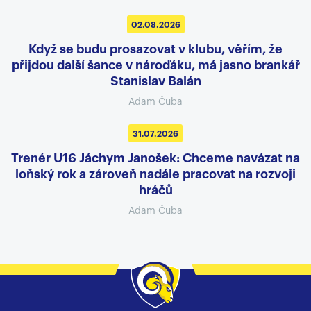
02.08.2026
Když se budu prosazovat v klubu, věřím, že
přijdou další šance v nároďáku, má jasno brankář
Stanislav Balán
Adam Čuba
31.07.2026
Trenér U16 Jáchym Janošek: Chceme navázat na
loňský rok a zároveň nadále pracovat na rozvoji
hráčů
Adam Čuba