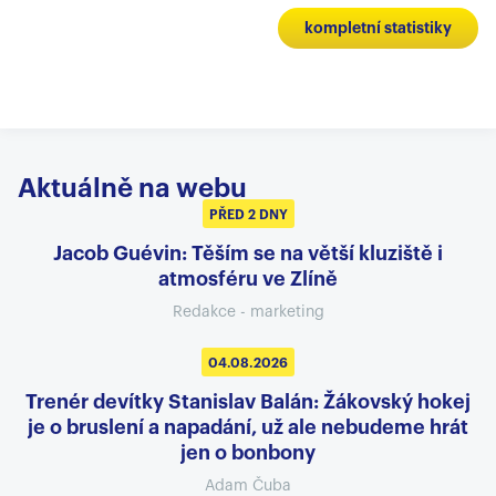
kompletní statistiky
Aktuálně na webu
PŘED 2 DNY
Jacob Guévin: Těším se na větší kluziště i
atmosféru ve Zlíně
Redakce - marketing
04.08.2026
Trenér devítky Stanislav Balán: Žákovský hokej
je o bruslení a napadání, už ale nebudeme hrát
jen o bonbony
Adam Čuba