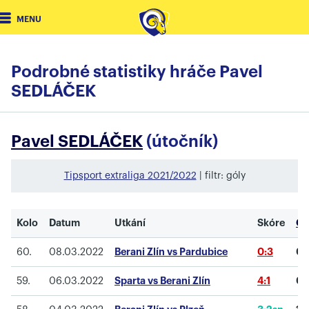
MENU
Podrobné statistiky hráče Pavel
SEDLÁČEK
Pavel SEDLÁČEK
(útočník)
Tipsport extraliga 2021/2022
| filtr: góly
Kolo
Datum
Utkání
Skóre
Gó
60.
08.03.2022
Berani Zlín vs Pardubice
0:3
0
59.
06.03.2022
Sparta vs Berani Zlín
4:1
0