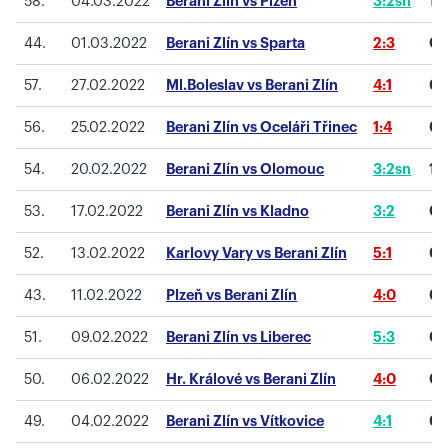
58.
04.03.2022
Berani Zlín vs Plzeň
3:2sn
1
44.
01.03.2022
Berani Zlín vs Sparta
2:3
0
57.
27.02.2022
Ml.Boleslav vs Berani Zlín
4:1
0
56.
25.02.2022
Berani Zlín vs Oceláři Třinec
1:4
0
54.
20.02.2022
Berani Zlín vs Olomouc
3:2sn
1
53.
17.02.2022
Berani Zlín vs Kladno
3:2
0
52.
13.02.2022
Karlovy Vary vs Berani Zlín
5:1
0
43.
11.02.2022
Plzeň vs Berani Zlín
4:0
0
51.
09.02.2022
Berani Zlín vs Liberec
5:3
0
50.
06.02.2022
Hr. Králové vs Berani Zlín
4:0
0
49.
04.02.2022
Berani Zlín vs Vítkovice
4:1
0