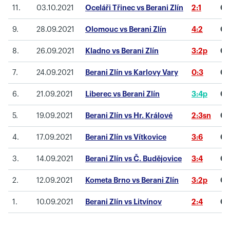
11.
03.10.2021
Oceláři Třinec vs Berani Zlín
2:1
0
9.
28.09.2021
Olomouc vs Berani Zlín
4:2
0
8.
26.09.2021
Kladno vs Berani Zlín
3:2p
0
7.
24.09.2021
Berani Zlín vs Karlovy Vary
0:3
0
6.
21.09.2021
Liberec vs Berani Zlín
3:4p
0
5.
19.09.2021
Berani Zlín vs Hr. Králové
2:3sn
0
4.
17.09.2021
Berani Zlín vs Vítkovice
3:6
0
3.
14.09.2021
Berani Zlín vs Č. Budějovice
3:4
0
2.
12.09.2021
Kometa Brno vs Berani Zlín
3:2p
0
1.
10.09.2021
Berani Zlín vs Litvínov
2:4
0