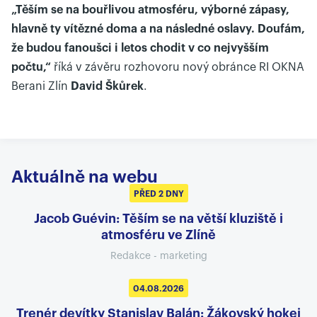
„Těším se na bouřlivou atmosféru, výborné zápasy,
hlavně ty vítězné doma a na následné oslavy. Doufám,
že budou fanoušci i letos chodit v co nejvyšším
počtu,“
říká v závěru rozhovoru nový obránce RI OKNA
Berani Zlín
David Škůrek
.
Aktuálně na webu
PŘED 2 DNY
Jacob Guévin: Těším se na větší kluziště i
atmosféru ve Zlíně
Redakce - marketing
04.08.2026
Trenér devítky Stanislav Balán: Žákovský hokej