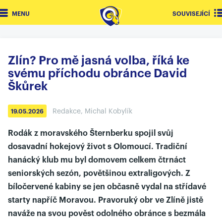
MENU
SOUVISEJÍCÍ
Zlín? Pro mě jasná volba, říká ke
svému příchodu obránce David
Škůrek
Redakce, Michal Kobylík
19.05.2026
Rodák z moravského Šternberku spojil svůj
dosavadní hokejový život s Olomoucí. Tradiční
hanácký klub mu byl domovem celkem čtrnáct
seniorských sezón, povětšinou extraligových. Z
bíločervené kabiny se jen občasně vydal na střídavé
starty napříč Moravou. Pravoruký obr ve Zlíně jistě
naváže na svou pověst odolného obránce s bezmála