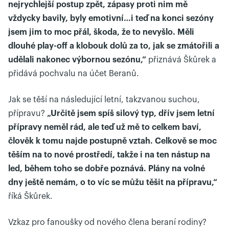
nejrychlejší postup zpět, zápasy proti nim mě
vždycky bavily, byly emotivní…i teď na konci sezóny
jsem jim to moc přál, škoda, že to nevyšlo. Měli
dlouhé play-off a klobouk dolů za to, jak se zmátořili a
udělali nakonec výbornou sezónu,“
přiznává Škůrek a
přidává pochvalu na účet Beranů.
Jak se těší na následující letní, takzvanou suchou,
přípravu?
„Určitě jsem spíš silový typ, dřív jsem letní
přípravy neměl rád, ale teď už mě to celkem baví,
člověk k tomu najde postupně vztah. Celkově se moc
těším na to nové prostředí, takže i na ten nástup na
led, během toho se dobře poznává. Plány na volné
dny ještě nemám, o to víc se můžu těšit na přípravu,“
říká Škůrek.
Vzkaz pro fanoušky od nového člena beraní rodiny?