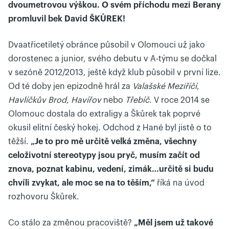
dvoumetrovou výškou. O svém příchodu mezi Berany
promluvil bek David ŠKŮREK!
Dvaatřicetiletý obránce působil v Olomouci už jako
dorostenec a junior, svého debutu v A-týmu se dočkal
v sezóně 2012/2013, ještě když klub působil v první lize.
Od té doby jen epizodně hrál za
Valašské Meziříčí,
Havlíčkův Brod, Havířov
nebo
Třebíč
. V roce 2014 se
Olomouc dostala do extraligy a Škůrek tak poprvé
okusil elitní český hokej. Odchod z Hané byl jistě o to
těžší.
„Je to pro mě určitě velká změna, všechny
celoživotní stereotypy jsou pryč, musím začít od
znova, poznat kabinu, vedení, zimák…určitě si budu
chvíli zvykat, ale moc se na to těším,“
říká na úvod
rozhovoru Škůrek.
Co stálo za změnou pracoviště?
„Měl jsem už takové