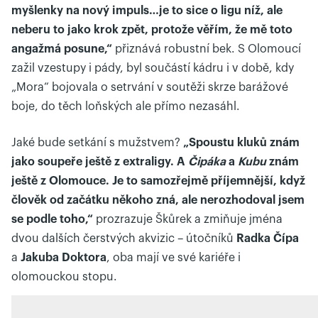
myšlenky na nový impuls…je to sice o ligu níž, ale
neberu to jako krok zpět, protože věřím, že mě toto
angažmá posune,“
přiznává robustní bek. S Olomoucí
zažil vzestupy i pády, byl součástí kádru i v době, kdy
„Mora“ bojovala o setrvání v soutěži skrze barážové
boje, do těch loňských ale přímo nezasáhl.
Jaké bude setkání s mužstvem?
„Spoustu kluků znám
jako soupeře ještě z extraligy. A
Čipáka
a
Kubu
znám
ještě z Olomouce. Je to samozřejmě příjemnější, když
člověk od začátku někoho zná, ale nerozhodoval jsem
se podle toho,“
prozrazuje Škůrek a zmiňuje jména
dvou dalších čerstvých akvizic – útočníků
Radka Čípa
a
Jakuba Doktora
, oba mají ve své kariéře i
olomouckou stopu.