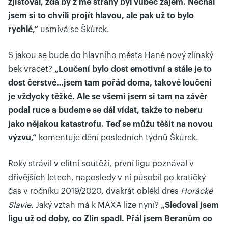
zjišťoval, zda by z mé strany byl vůbec zájem. Nechal
jsem si to chvíli projít hlavou, ale pak už to bylo
rychlé,“
usmívá se Škůrek.
S jakou se bude do hlavního města Hané nový zlínský
bek vracet?
„Loučení bylo dost emotivní a stále je to
dost čerstvé…jsem tam pořád doma, takové loučení
je vždycky těžké. Ale se všemi jsem si tam na závěr
podal ruce a budeme se dál vídat, takže to neberu
jako nějakou katastrofu. Teď se můžu těšit na novou
výzvu,“
komentuje dění posledních týdnů Škůrek.
Roky strávil v elitní soutěži, první ligu poznával v
dřívějších letech, naposledy v ní působil po kratičký
čas v ročníku 2019/2020, dvakrát oblékl dres
Horácké
Slavie
. Jaký vztah má k MAXA lize nyní?
„Sledoval jsem
ligu už od doby, co Zlín spadl. Přál jsem Beranům co