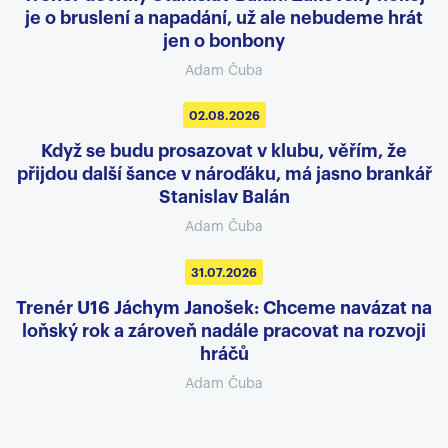
je o bruslení a napadání, už ale nebudeme hrát
jen o bonbony
Adam Čuba
02.08.2026
Když se budu prosazovat v klubu, věřím, že
přijdou další šance v nároďáku, má jasno brankář
Stanislav Balán
Adam Čuba
31.07.2026
Trenér U16 Jáchym Janošek: Chceme navázat na
loňský rok a zároveň nadále pracovat na rozvoji
hráčů
Adam Čuba