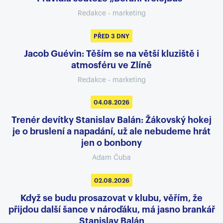
Redakce - marketing
PŘED 3 DNY
Jacob Guévin: Těším se na větší kluziště i
atmosféru ve Zlíně
Redakce - marketing
04.08.2026
Trenér devítky Stanislav Balán: Žákovský hokej
je o bruslení a napadání, už ale nebudeme hrát
jen o bonbony
Adam Čuba
02.08.2026
Když se budu prosazovat v klubu, věřím, že
přijdou další šance v nároďáku, má jasno brankář
Stanislav Balán