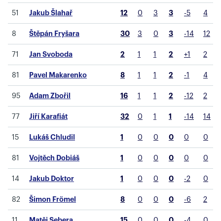
51
Jakub Šlahař
12
0
3
3
-5
4
8
Štěpán Fryšara
30
3
0
3
-14
12
71
Jan Svoboda
2
1
1
2
+1
2
81
Pavel Makarenko
8
1
1
2
-1
4
95
Adam Zbořil
16
1
1
2
-12
2
77
Jiří Karafiát
32
0
1
1
-14
14
15
Lukáš Chludil
1
0
0
0
0
0
81
Vojtěch Dobiáš
1
0
0
0
0
0
14
Jakub Doktor
1
0
0
0
-2
0
82
Šimon Frömel
8
0
0
0
-6
2
11
Matěj Sebera
15
0
0
0
-4
0