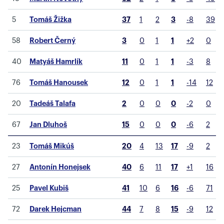
5
Tomáš Žižka
37
1
2
3
-8
39
58
Robert Černý
3
0
1
1
+2
0
40
Matyáš Hamrlík
11
0
1
1
-3
8
76
Tomáš Hanousek
12
0
1
1
-14
12
20
Tadeáš Talafa
2
0
0
0
-2
0
67
Jan Dluhoš
15
0
0
0
-6
2
23
Tomáš Mikúš
20
4
13
17
-9
2
27
Antonín Honejsek
40
6
11
17
+1
16
25
Pavel Kubiš
41
10
6
16
-6
71
72
Darek Hejcman
44
7
8
15
-9
12