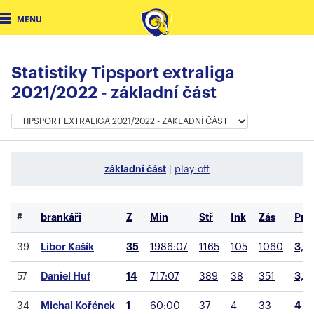
MENU
Statistiky Tipsport extraliga
2021/2022 - základní část
základní část
|
play-off
#
brankáři
Z
Min
Stř
Ink
Zás
Prů
39
Libor Kašík
35
1986:07
1165
105
1060
3,18
57
Daniel Huf
14
717:07
389
38
351
3,19
34
Michal Kořének
1
60:00
37
4
33
4