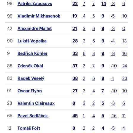
98
Patriks Zabusovs
22
7
7
14
-3
6
99
Vladimír Mikhasenok
19
4
5
9
-5
10
42
Alexandre Mallet
21
3
6
9
-3
0
90
Lukáš Vopelka
28
3
6
9
-4
13
9
Bedřich Köhler
33
6
3
9
-8
16
88
Zdeněk Okál
37
2
7
9
-10
24
83
Radek Veselý
38
2
6
8
-1
23
91
Oscar Flynn
27
3
4
7
-10
10
28
Valentin Claireaux
8
3
2
5
-3
6
65
Pavel Sedláček
45
1
4
5
-16
11
12
Tomáš Fořt
8
2
2
4
-5
4