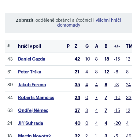
Zobrazit:
odděleně obránci a útočníci |
všichni hráči
dohromady
#
hráči v poli
P
Z
G
A
B
+/-
TM
43
Daniel Gazda
42
10
8
18
-15
12
61
Peter Trška
21
4
8
12
-8
8
89
Jakub Ferenc
35
4
4
8
+3
24
84
Roberts Mamčics
24
0
7
7
-10
33
63
Ondřej Němec
37
3
4
7
-15
12
24
Jiří Suhrada
40
0
4
4
-20
4
18
Martin Novotný
32
2
1
3
-5
49