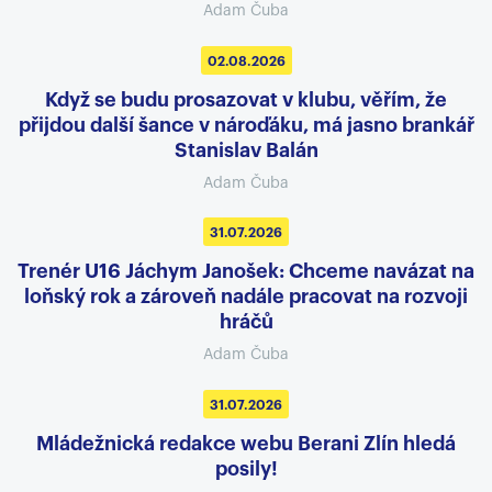
Adam Čuba
02.08.2026
Když se budu prosazovat v klubu, věřím, že
přijdou další šance v nároďáku, má jasno brankář
Stanislav Balán
Adam Čuba
31.07.2026
Trenér U16 Jáchym Janošek: Chceme navázat na
loňský rok a zároveň nadále pracovat na rozvoji
hráčů
Adam Čuba
31.07.2026
Mládežnická redakce webu Berani Zlín hledá
posily!