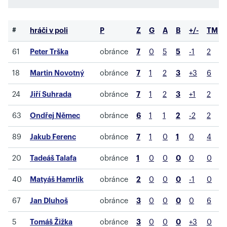
#
hráči v poli
P
Z
G
A
B
+/-
TM
61
Peter Trška
obránce
7
0
5
5
-1
2
18
Martin Novotný
obránce
7
1
2
3
+3
6
24
Jiří Suhrada
obránce
7
1
2
3
+1
2
63
Ondřej Němec
obránce
6
1
1
2
-2
2
89
Jakub Ferenc
obránce
7
1
0
1
0
4
20
Tadeáš Talafa
obránce
1
0
0
0
0
0
40
Matyáš Hamrlík
obránce
2
0
0
0
-1
0
67
Jan Dluhoš
obránce
3
0
0
0
0
6
5
Tomáš Žižka
obránce
3
0
0
0
+3
0