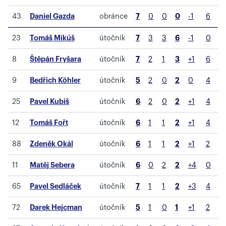
43
Daniel Gazda
obránce
7
0
0
0
-1
6
23
Tomáš Mikúš
útočník
7
3
3
6
-1
0
8
Štěpán Fryšara
útočník
7
2
1
3
+1
6
9
Bedřich Köhler
útočník
5
2
0
2
0
4
25
Pavel Kubiš
útočník
6
2
0
2
+1
4
12
Tomáš Fořt
útočník
6
1
1
2
+1
4
88
Zdeněk Okál
útočník
6
1
1
2
+1
2
11
Matěj Sebera
útočník
6
0
2
2
+4
0
65
Pavel Sedláček
útočník
7
1
1
2
+3
4
72
Darek Hejcman
útočník
5
1
0
1
+1
2