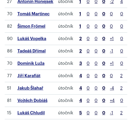
27
Antonín Honejsek
útočník
1
0
0
0
-2
4
70
Tomáš Martinec
útočník
1
0
0
0
0
0
82
Šimon Frömel
útočník
1
0
0
0
0
0
90
Lukáš Vopelka
útočník
2
0
0
0
+1
0
86
Tadeáš Dřímal
útočník
2
0
0
0
-1
0
70
Dominik Luža
útočník
3
0
0
0
+1
0
77
Jiří Karafiát
útočník
4
0
0
0
0
2
51
Jakub Šlahař
útočník
4
0
0
0
-4
2
81
Vojtěch Dobiáš
útočník
4
0
0
0
+4
0
15
Lukáš Chludil
útočník
5
0
0
0
-1
2