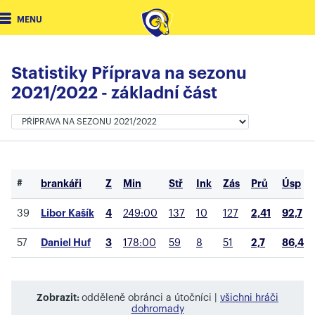
MENU
Statistiky Příprava na sezonu
2021/2022 - základní část
#
brankáři
Z
Min
Stř
Ink
Zás
Prů
Úsp
39
Libor Kašík
4
249:00
137
10
127
2,41
92,7
57
Daniel Huf
3
178:00
59
8
51
2,7
86,44
Zobrazit:
odděleně obránci a útočníci |
všichni hráči
dohromady