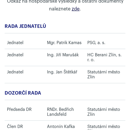
Odkaz na hospodářské výsledky a ostatní dokumenty
naleznete
zde
.
RADA JEDNATELŮ
Jednatel
Mgr. Patrik Kamas
PSG, a. s.
Jednatel
Ing. Jiří Marušák
HC Berani Zlín, s.
r. o.
Jednatel
Ing. Jan Štětkář
Statutární město
Zlín
DOZORČÍ RADA
Předseda DR
RNDr. Bedřich
Statutární město
Landsfeld
Zlín
Člen DR
Antonín Kafka
Statutární město