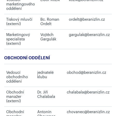
marketingového
oddělení
Tiskový mluvčí
Bc. Roman
ordelt@beranizlin.cz
(externí)
Ordelt
Marketingový
Vojtěch
gargulak@beranizlin.cz
specialista
Gargulák
(externí)
OBCHODNÍ ODDĚLENÍ
Vedoucí
jednatelé
obchod@beranizlin.cz
obchodního
klubu
oddělení
Obchodní
Dr. Jiří
chalabala@beranizlin.cz
manažer
Chalabala
(externí)
Obchodní
Antonín
chovanec@beranizlin.cz