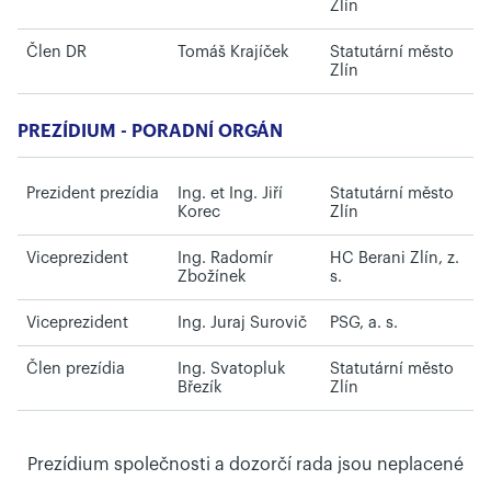
Zlín
Člen DR
Tomáš Krajíček
Statutární město
Zlín
PREZÍDIUM - PORADNÍ ORGÁN
Prezident prezídia
Ing. et Ing. Jiří
Statutární město
Korec
Zlín
Viceprezident
Ing. Radomír
HC Berani Zlín, z.
Zbožínek
s.
Viceprezident
Ing. Juraj Surovič
PSG, a. s.
Člen prezídia
Ing. Svatopluk
Statutární město
Březík
Zlín
Prezídium společnosti a dozorčí rada jsou neplacené