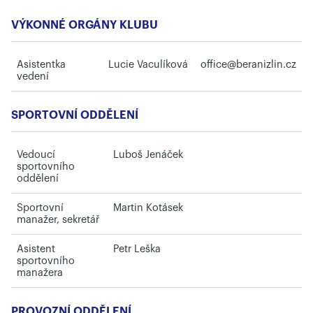
VÝKONNÉ ORGÁNY KLUBU
Asistentka
Lucie Vaculíková
office@beranizlin.cz
vedení
SPORTOVNÍ ODDĚLENÍ
Vedoucí
Luboš Jenáček
sportovního
oddělení
Sportovní
Martin Kotásek
manažer, sekretář
Asistent
Petr Leška
sportovního
manažera
PROVOZNÍ ODDĚLENÍ