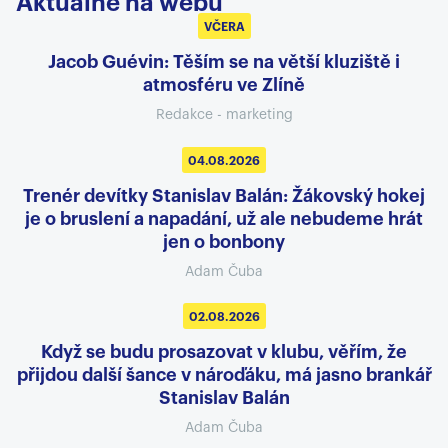
Aktuálně na webu
VČERA
Jacob Guévin: Těším se na větší kluziště i
atmosféru ve Zlíně
Redakce - marketing
04.08.2026
Trenér devítky Stanislav Balán: Žákovský hokej
je o bruslení a napadání, už ale nebudeme hrát
jen o bonbony
Adam Čuba
02.08.2026
Když se budu prosazovat v klubu, věřím, že
přijdou další šance v nároďáku, má jasno brankář
Stanislav Balán
Adam Čuba