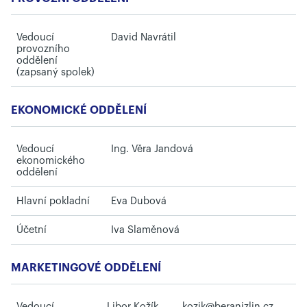
Vedoucí
David Navrátil
provozního
oddělení
(zapsaný spolek)
EKONOMICKÉ ODDĚLENÍ
Vedoucí
Ing. Věra Jandová
ekonomického
oddělení
Hlavní pokladní
Eva Dubová
Účetní
Iva Slaměnová
MARKETINGOVÉ ODDĚLENÍ
Vedoucí
Libor Kožík
kozik@beranizlin.cz