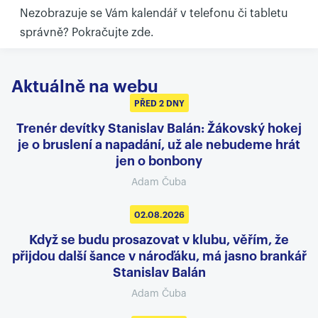
Nezobrazuje se Vám kalendář v telefonu či tabletu
správně?
Pokračujte zde.
Aktuálně na webu
PŘED 2 DNY
Trenér devítky Stanislav Balán: Žákovský hokej
je o bruslení a napadání, už ale nebudeme hrát
jen o bonbony
Adam Čuba
02.08.2026
Když se budu prosazovat v klubu, věřím, že
přijdou další šance v nároďáku, má jasno brankář
Stanislav Balán
Adam Čuba