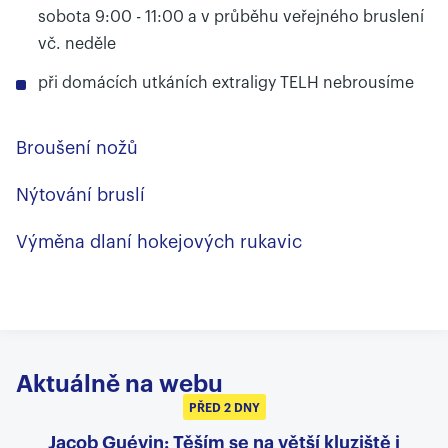
sobota 9:00 - 11:00 a v průběhu veřejného bruslení
vč. neděle
při domácích utkáních extraligy TELH nebrousíme
Broušení nožů
Nýtování bruslí
Výměna dlaní hokejových rukavic
Aktuálně na webu
PŘED 2 DNY
Jacob Guévin: Těším se na větší kluziště i