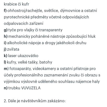
krabice či kufr
f)
ohňostroj/rachejtle, světlice, dýmovnice a ostatní
pyrotechnické předměty včetně odpovídajících
odpalovacích zařízení
g)
tyče pro vlajky či transparenty
h)
mechanicky poháněné nástroje způsobující hluk
i)
alkoholické nápoje a drogy jakéhokoli druhu
j)
zvířata
k)
laser ukazovátko
l)
kufry, velké tašky, batohy
m
) fotoaparáty, videokamery a ostatní přístroje pro
účely profesionálního zaznamenání zvuku či obrazu s
výjimkou výslovně uděleného souhlasu nájemce haly
n)
trubku VUVUZELA
2. Dále je návštěvníkům zakázáno: