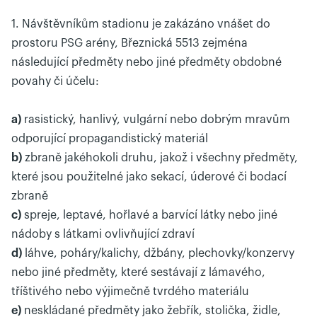
1. Návštěvníkům stadionu je zakázáno vnášet do
prostoru PSG arény, Březnická 5513 zejména
následující předměty nebo jiné předměty obdobné
povahy či účelu:
a)
rasistický, hanlivý, vulgární nebo dobrým mravům
odporující propagandistický materiál
b)
zbraně jakéhokoli druhu, jakož i všechny předměty,
které jsou použitelné jako sekací, úderové či bodací
zbraně
c)
spreje, leptavé, hořlavé a barvící látky nebo jiné
nádoby s látkami ovlivňující zdraví
d)
láhve, poháry/kalichy, džbány, plechovky/konzervy
nebo jiné předměty, které sestávají z lámavého,
tříštivého nebo výjimečně tvrdého materiálu
e)
neskládané předměty jako žebřík, stolička, židle,