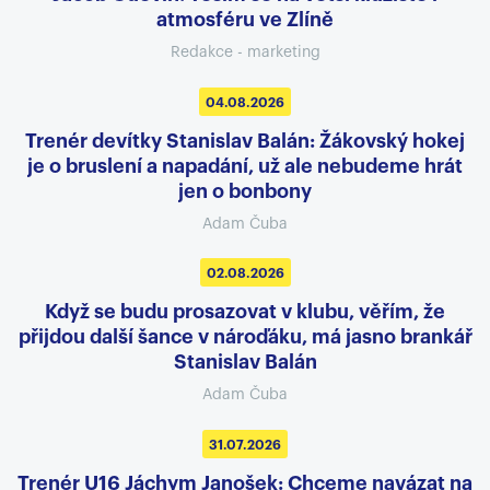
atmosféru ve Zlíně
Redakce - marketing
04.08.2026
Trenér devítky Stanislav Balán: Žákovský hokej
je o bruslení a napadání, už ale nebudeme hrát
jen o bonbony
Adam Čuba
02.08.2026
Když se budu prosazovat v klubu, věřím, že
přijdou další šance v nároďáku, má jasno brankář
Stanislav Balán
Adam Čuba
31.07.2026
Trenér U16 Jáchym Janošek: Chceme navázat na