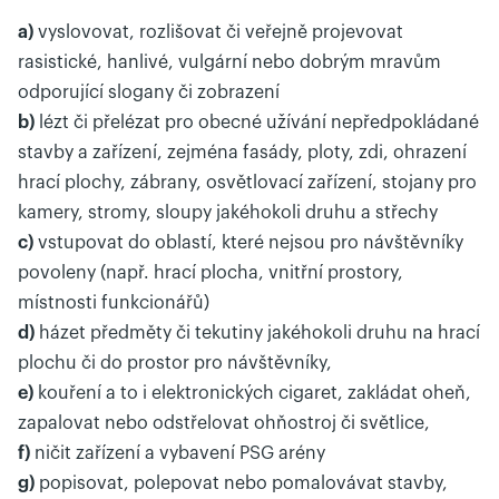
a)
vyslovovat, rozlišovat či veřejně projevovat
rasistické, hanlivé, vulgární nebo dobrým mravům
odporující slogany či zobrazení
b)
lézt či přelézat pro obecné užívání nepředpokládané
stavby a zařízení, zejména fasády, ploty, zdi, ohrazení
hrací plochy, zábrany, osvětlovací zařízení, stojany pro
kamery, stromy, sloupy jakéhokoli druhu a střechy
c)
vstupovat do oblastí, které nejsou pro návštěvníky
povoleny (např. hrací plocha, vnitřní prostory,
místnosti funkcionářů)
d)
házet předměty či tekutiny jakéhokoli druhu na hrací
plochu či do prostor pro návštěvníky,
e)
kouření a to i elektronických cigaret, zakládat oheň,
zapalovat nebo odstřelovat ohňostroj či světlice,
f)
ničit zařízení a vybavení PSG arény
g)
popisovat, polepovat nebo pomalovávat stavby,