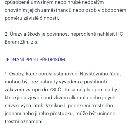
způsobené úmyslným nebo hrubě nedbalým
chováním jejich zaměstnanců nebo osob v obdobném
poměru závislé činnosti.
2. Úrazy a škody je povinnost neprodleně nahlásit HC
Berani Zlín, z.s.
JEDNÁNÍ PROTI PŘEDPISŮM
1. Osoby, které poruší ustanovení Návštěvního řádu,
mohou být bez náhrady vyvedeni a postihnuti
zákazem vstupu do ZSLČ. To samé platí pro osoby,
které jsou zjevně pod vlivem alkoholu nebo jiných
návykových látek. Vznikne-li podezření trestného
jednání nebo jiného přestupku, může být učiněno
trestní oznámení.