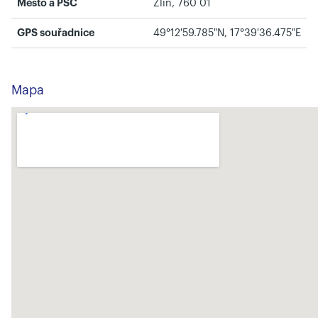
Město a PSČ
Zlín, 760 01
GPS souřadnice
49°12'59.785"N, 17°39'36.475"E
Mapa