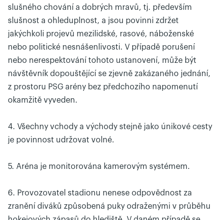
slušného chování a dobrých mravů, tj. především
slušnost a ohleduplnost, a jsou povinni zdržet
jakýchkoli projevů mezilidské, rasové, náboženské
nebo politické nesnášenlivosti. V případě porušení
nebo nerespektování tohoto ustanovení, může být
návštěvník dopouštějící se zjevně zakázaného jednání,
z prostoru PSG arény bez předchozího napomenutí
okamžitě vyveden.
4. Všechny vchody a východy stejně jako únikové cesty
je povinnost udržovat volné.
5. Aréna je monitorována kamerovým systémem.
6. Provozovatel stadionu nenese odpovědnost za
zranění diváků způsobená puky odraženými v průběhu
hokejových zápasů do hlediště. V daném případě se