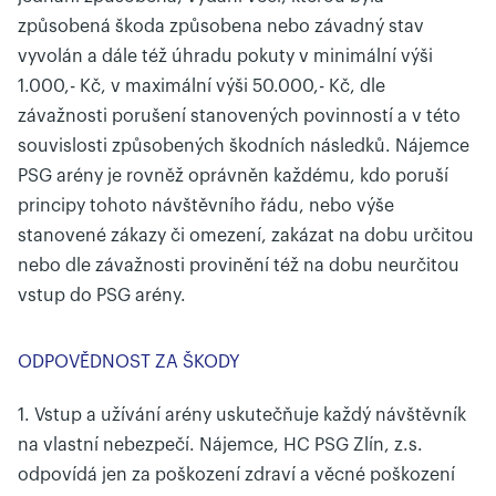
způsobená škoda způsobena nebo závadný stav
vyvolán a dále též úhradu pokuty v minimální výši
1.000,- Kč, v maximální výši 50.000,- Kč, dle
závažnosti porušení stanovených povinností a v této
souvislosti způsobených škodních následků. Nájemce
PSG arény je rovněž oprávněn každému, kdo poruší
principy tohoto návštěvního řádu, nebo výše
stanovené zákazy či omezení, zakázat na dobu určitou
nebo dle závažnosti provinění též na dobu neurčitou
vstup do PSG arény.
ODPOVĚDNOST ZA ŠKODY
1. Vstup a užívání arény uskutečňuje každý návštěvník
na vlastní nebezpečí. Nájemce, HC PSG Zlín, z.s.
odpovídá jen za poškození zdraví a věcné poškození