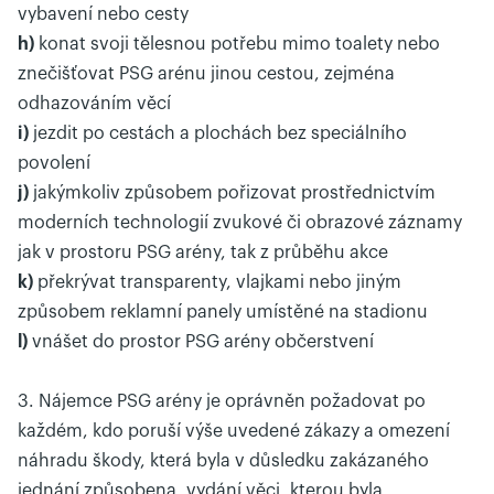
vybavení nebo cesty
h)
konat svoji tělesnou potřebu mimo toalety nebo
znečišťovat PSG arénu jinou cestou, zejména
odhazováním věcí
i)
jezdit po cestách a plochách bez speciálního
povolení
j)
jakýmkoliv způsobem pořizovat prostřednictvím
moderních technologií zvukové či obrazové záznamy
jak v prostoru PSG arény, tak z průběhu akce
k)
překrývat transparenty, vlajkami nebo jiným
způsobem reklamní panely umístěné na stadionu
l)
vnášet do prostor PSG arény občerstvení
3. Nájemce PSG arény je oprávněn požadovat po
každém, kdo poruší výše uvedené zákazy a omezení
náhradu škody, která byla v důsledku zakázaného
jednání způsobena, vydání věci, kterou byla