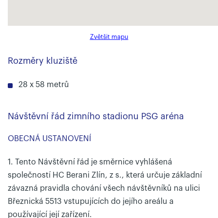
Zvětšit mapu
Rozměry kluziště
28 x 58 metrů
Návštěvní řád zimního stadionu PSG aréna
OBECNÁ USTANOVENÍ
1. Tento Návštěvní řád je směrnice vyhlášená
společností HC Berani Zlín, z s., která určuje základní
závazná pravidla chování všech návštěvníků na ulici
Březnická 5513 vstupujících do jejího areálu a
používající její zařízení.