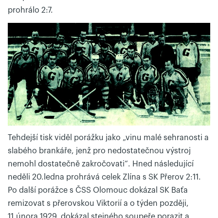
prohrálo 2:7.
Tehdejší tisk viděl porážku jako „vinu malé sehranosti a
slabého brankáře, jenž pro nedostatečnou výstroj
nemohl dostatečně zakročovati“. Hned následující
neděli 20.ledna prohrává celek Zlína s SK Přerov 2:11.
Po další porážce s ČSS Olomouc dokázal SK Baťa
remizovat s přerovskou Viktorií a o týden později,
11.února 1929, dokázal stejného soupeře porazit a