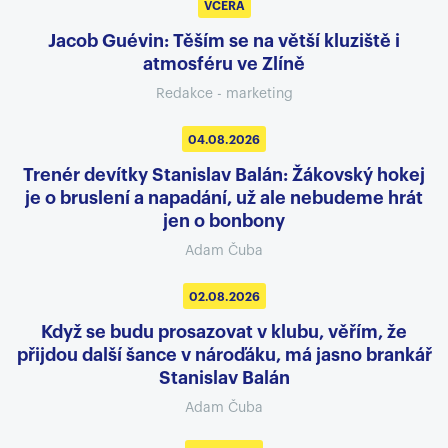
VČERA
Jacob Guévin: Těším se na větší kluziště i
atmosféru ve Zlíně
Redakce - marketing
04.08.2026
Trenér devítky Stanislav Balán: Žákovský hokej
je o bruslení a napadání, už ale nebudeme hrát
jen o bonbony
Adam Čuba
02.08.2026
Když se budu prosazovat v klubu, věřím, že
přijdou další šance v nároďáku, má jasno brankář
Stanislav Balán
Adam Čuba