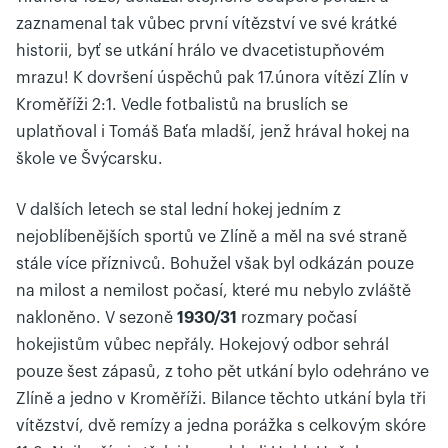
zaznamenal tak vůbec první vítězství ve své krátké
historii, byť se utkání hrálo ve dvacetistupňovém
mrazu! K dovršení úspěchů pak 17.února vítězí Zlín v
Kroměříži 2:1. Vedle fotbalistů na bruslích se
uplatňoval i Tomáš Baťa mladší, jenž hrával hokej na
škole ve Švýcarsku.
V dalších letech se stal lední hokej jedním z
nejoblíbenějších sportů ve Zlíně a měl na své straně
stále více příznivců. Bohužel však byl odkázán pouze
na milost a nemilost počasí, které mu nebylo zvláště
nakloněno. V sezoně
1930/31
rozmary počasí
hokejistům vůbec nepřály. Hokejový odbor sehrál
pouze šest zápasů, z toho pět utkání bylo odehráno ve
Zlíně a jedno v Kroměříži. Bilance těchto utkání byla tři
vítězství, dvě remízy a jedna porážka s celkovým skóre