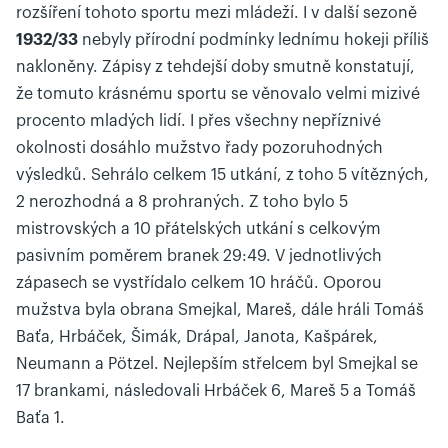
rozšíření tohoto sportu mezi mládeží. I v další sezoně
1932/33
nebyly přírodní podmínky lednímu hokeji příliš
nakloněny. Zápisy z tehdejší doby smutně konstatují,
že tomuto krásnému sportu se věnovalo velmi mizivé
procento mladých lidí. I přes všechny nepříznivé
okolnosti dosáhlo mužstvo řady pozoruhodných
výsledků. Sehrálo celkem 15 utkání, z toho 5 vítězných,
2 nerozhodná a 8 prohraných. Z toho bylo 5
mistrovských a 10 přátelských utkání s celkovým
pasivním poměrem branek 29:49. V jednotlivých
zápasech se vystřídalo celkem 10 hráčů. Oporou
mužstva byla obrana Smejkal, Mareš, dále hráli Tomáš
Baťa, Hrbáček, Šimák, Drápal, Janota, Kašpárek,
Neumann a Pötzel. Nejlepším střelcem byl Smejkal se
17 brankami, následovali Hrbáček 6, Mareš 5 a Tomáš
Baťa 1.