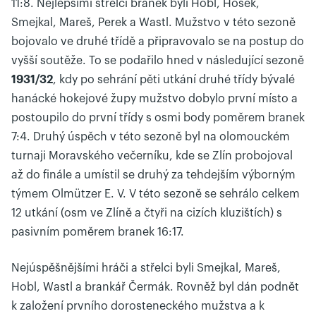
11:8. Nejlepšími střelci branek byli Hobl, Hošek,
Smejkal, Mareš, Perek a Wastl. Mužstvo v této sezoně
bojovalo ve druhé třídě a připravovalo se na postup do
vyšší soutěže. To se podařilo hned v následující sezoně
1931/32
, kdy po sehrání pěti utkání druhé třídy bývalé
hanácké hokejové župy mužstvo dobylo první místo a
postoupilo do první třídy s osmi body poměrem branek
7:4. Druhý úspěch v této sezoně byl na olomouckém
turnaji Moravského večerníku, kde se Zlín probojoval
až do finále a umístil se druhý za tehdejším výborným
týmem Olmützer E. V. V této sezoně se sehrálo celkem
12 utkání (osm ve Zlíně a čtyři na cizích kluzištích) s
pasivním poměrem branek 16:17.
Nejúspěšnějšími hráči a střelci byli Smejkal, Mareš,
Hobl, Wastl a brankář Čermák. Rovněž byl dán podnět
k založení prvního dorosteneckého mužstva a k