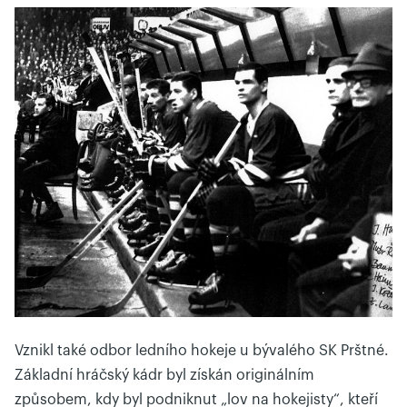
Vznikl také odbor ledního hokeje u bývalého SK Prštné.
Základní hráčský kádr byl získán originálním
způsobem, kdy byl podniknut „lov na hokejisty“, kteří