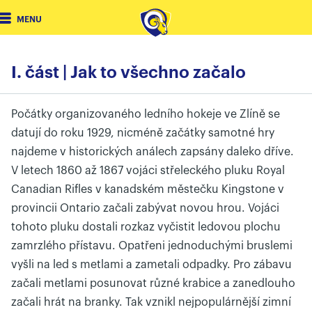
MENU
I. část | Jak to všechno začalo
Počátky organizovaného ledního hokeje ve Zlíně se
datují do roku 1929, nicméně začátky samotné hry
najdeme v historických análech zapsány daleko dříve.
V letech 1860 až 1867 vojáci střeleckého pluku Royal
Canadian Rifles v kanadském městečku Kingstone v
provincii Ontario začali zabývat novou hrou. Vojáci
tohoto pluku dostali rozkaz vyčistit ledovou plochu
zamrzlého přístavu. Opatřeni jednoduchými bruslemi
vyšli na led s metlami a zametali odpadky. Pro zábavu
začali metlami posunovat různé krabice a zanedlouho
začali hrát na branky. Tak vznikl nejpopulárnější zimní