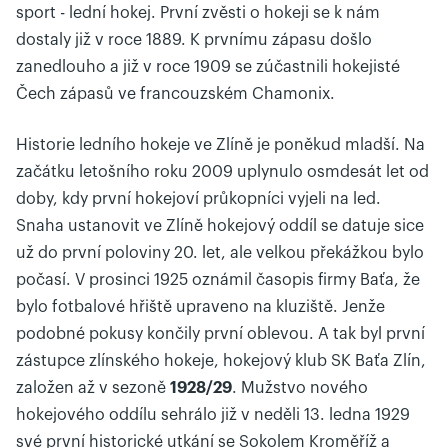
sport - lední hokej. První zvěsti o hokeji se k nám
dostaly již v roce 1889. K prvnímu zápasu došlo
zanedlouho a již v roce 1909 se zúčastnili hokejisté
Čech zápasů ve francouzském Chamonix.
Historie ledního hokeje ve Zlíně je poněkud mladší. Na
začátku letošního roku 2009 uplynulo osmdesát let od
doby, kdy první hokejoví průkopníci vyjeli na led.
Snaha ustanovit ve Zlíně hokejový oddíl se datuje sice
už do první poloviny 20. let, ale velkou překážkou bylo
počasí. V prosinci 1925 oznámil časopis firmy Baťa, že
bylo fotbalové hřiště upraveno na kluziště. Jenže
podobné pokusy končily první oblevou. A tak byl první
zástupce zlínského hokeje, hokejový klub SK Baťa Zlín,
založen až v sezoně
1928/29
. Mužstvo nového
hokejového oddílu sehrálo již v neděli 13. ledna 1929
své první historické utkání se Sokolem Kroměříž a