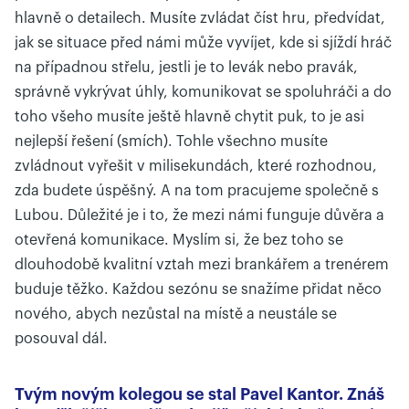
hlavně o detailech. Musíte zvládat číst hru, předvídat,
jak se situace před námi může vyvíjet, kde si sjíždí hráč
na případnou střelu, jestli je to levák nebo pravák,
správně vykrývat úhly, komunikovat se spoluhráči a do
toho všeho musíte ještě hlavně chytit puk, to je asi
nejlepší řešení (smích). Tohle všechno musíte
zvládnout vyřešit v milisekundách, které rozhodnou,
zda budete úspěšný. A na tom pracujeme společně s
Lubou. Důležité je i to, že mezi námi funguje důvěra a
otevřená komunikace. Myslím si, že bez toho se
dlouhodobě kvalitní vztah mezi brankářem a trenérem
buduje těžko. Každou sezónu se snažíme přidat něco
nového, abych nezůstal na místě a neustále se
posouval dál.
Tvým novým kolegou se stal Pavel Kantor. Znáš