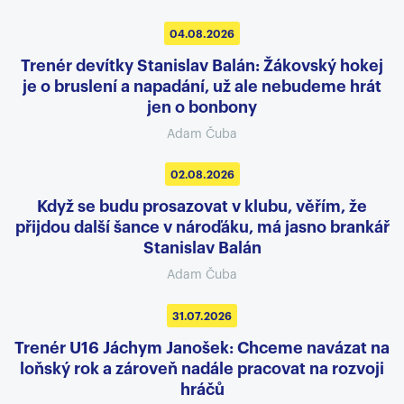
04.08.2026
Trenér devítky Stanislav Balán: Žákovský hokej
je o bruslení a napadání, už ale nebudeme hrát
jen o bonbony
Adam Čuba
02.08.2026
Když se budu prosazovat v klubu, věřím, že
přijdou další šance v nároďáku, má jasno brankář
Stanislav Balán
Adam Čuba
31.07.2026
Trenér U16 Jáchym Janošek: Chceme navázat na
loňský rok a zároveň nadále pracovat na rozvoji
hráčů