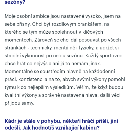
sezóny?
Moje osobní ambice jsou nastavené vysoko, jsem na
sebe přísný. Chci být rozdílovým brankářem, na
kterého se tým může spolehnout v klíčových
momentech. Zároveň se chci dál posouvat po všech
stránkách - technicky, mentálně i fyzicky, a udržet si
stabilní výkonnost po celou sezónu. Každý sportovec
chce hrát co nejvýš a ani já to nemám jinak.
Momentálně se soustředím hlavně na každodenní
práci, konzistenci a na to, abych svými výkony pomohl
týmu k co nejlepším výsledkům. Věřím, že když budou
kvalitní výkony a správně nastavená hlava, další věci
přijdou samy.
Kádr je stále v pohybu, někteří hráči přišli, jiní
odešli. Jak hodnotíš vznikající kabinu?