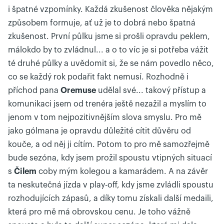
i špatné vzpomínky. Každá zkušenost člověka nějakým
způsobem formuje, ať už je to dobrá nebo špatná
zkušenost. První půlku jsme si prošli opravdu peklem,
málokdo by to zvládnul... a o to víc je si potřeba vážit
té druhé půlky a uvědomit si, že se nám povedlo něco,
co se každý rok podařit fakt nemusí. Rozhodně i
příchod pana
Oremuse
udělal své... takový přístup a
komunikaci jsem od trenéra ještě nezažil a myslím to
jenom v tom nejpozitivnějším slova smyslu. Pro mě
jako gólmana je opravdu důležité cítit důvěru od
kouče, a od něj ji cítím. Potom to pro mě samozřejmě
bude sezóna, kdy jsem prožil spoustu vtipných situací
s
Čilem
coby mým kolegou a kamarádem. A na závěr
ta neskutečná jízda v play-off, kdy jsme zvládli spoustu
rozhodujících zápasů, a díky tomu získali další medaili,
která pro mě má obrovskou cenu. Je toho vážně