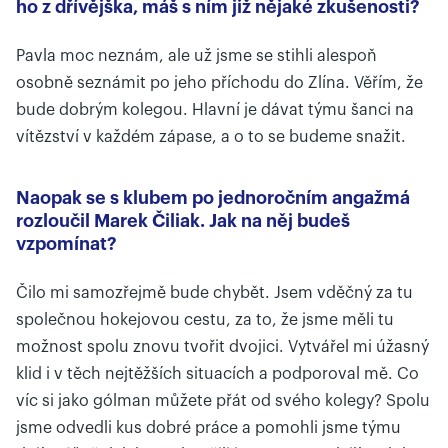
ho z dřívějška, máš s ním již nějaké zkušenosti?
Pavla moc neznám, ale už jsme se stihli alespoň
osobně seznámit po jeho příchodu do Zlína. Věřím, že
bude dobrým kolegou. Hlavní je dávat týmu šanci na
vítězství v každém zápase, a o to se budeme snažit.
Naopak se s klubem po jednoročním angažmá
rozloučil Marek Čiliak. Jak na něj budeš
vzpomínat?
Čilo mi samozřejmě bude chybět. Jsem vděčný za tu
společnou hokejovou cestu, za to, že jsme měli tu
možnost spolu znovu tvořit dvojici. Vytvářel mi úžasný
klid i v těch nejtěžších situacích a podporoval mě. Co
víc si jako gólman můžete přát od svého kolegy? Spolu
jsme odvedli kus dobré práce a pomohli jsme týmu