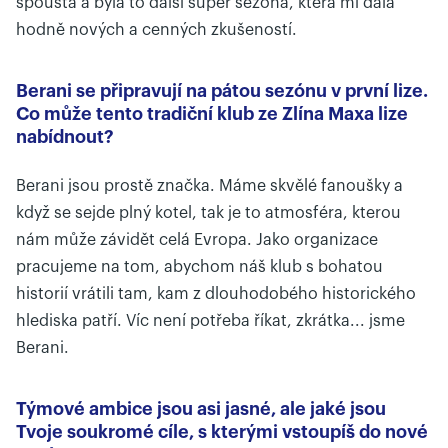
spousta a byla to další super sezóna, která mi dala
hodně nových a cenných zkušeností.
Berani se připravují na pátou sezónu v první lize.
Co může tento tradiční klub ze Zlína Maxa lize
nabídnout?
Berani jsou prostě značka. Máme skvělé fanoušky a
když se sejde plný kotel, tak je to atmosféra, kterou
nám může závidět celá Evropa. Jako organizace
pracujeme na tom, abychom náš klub s bohatou
historií vrátili tam, kam z dlouhodobého historického
hlediska patří. Víc není potřeba říkat, zkrátka... jsme
Berani.
Týmové ambice jsou asi jasné, ale jaké jsou
Tvoje soukromé cíle, s kterými vstoupíš do nové