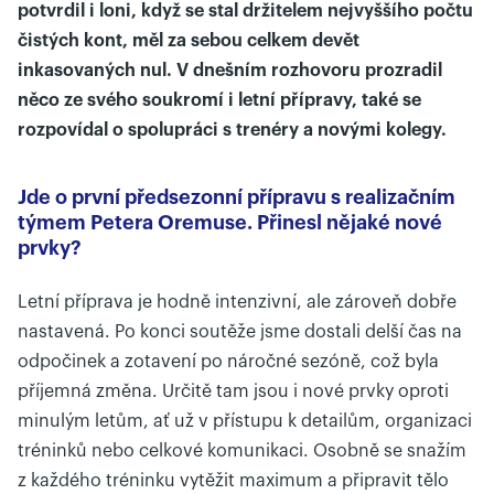
potvrdil i loni, když se stal držitelem nejvyššího počtu
čistých kont, měl za sebou celkem devět
inkasovaných nul. V dnešním rozhovoru prozradil
něco ze svého soukromí i letní přípravy, také se
rozpovídal o spolupráci s trenéry a novými kolegy.
Jde o první předsezonní přípravu s realizačním
týmem Petera Oremuse. Přinesl nějaké nové
prvky?
Letní příprava je hodně intenzivní, ale zároveň dobře
nastavená. Po konci soutěže jsme dostali delší čas na
odpočinek a zotavení po náročné sezóně, což byla
příjemná změna. Určitě tam jsou i nové prvky oproti
minulým letům, ať už v přístupu k detailům, organizaci
tréninků nebo celkové komunikaci. Osobně se snažím
z každého tréninku vytěžit maximum a připravit tělo