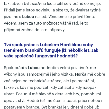
tak, abych byl
ready
na led a cítil se v bráně co nejlíp.
Přidali jsme letos novinku, a sice to, že dvakrát týdně
jezdíme s
Lubou
na led. Věnujeme se právě těmto
věcem. Jsem za tuto možnost vážně rád, je to
příjemná změna do letní přípravy.
Tvá spolupráce s Lubošem Horčičkou coby
trenérem brankářů funguje již několik let. Jak
vaše společné fungování hodnotíš?
Spolupráci s
Lubou
hodnotím velmi pozitivně, mé
výkony jsou samozřejmě i jeho vizitka.
Horča
mě dobře
zná nejen po technické stránce, ale i po mentální,
takže ví, kdy mě podržet, kdy zatlačit a kdy naopak
ubrat. Posunul mě hlavně v detailech hry, pomohl mi
upravit styl. Hodně řešíme čtení situací, práci nohou i
postavení v brance. Být brankář je v dnešní době už