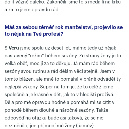
dojít vážně daleko. Zakončili jsme to s medailí na krku
a za to jsem opravdu rád.
Máš za sebou téměř rok manželství, projevilo se
to nějak na Tvé profesi?
S
Veru
jsme spolu už deset let, máme tedy už nějak
nastavený “režim” během sezóny. Ze strany ženy je to
velká oběť, moc jí za to děkuju. Já mám rád během
sezóny svou rutinu a rád dělám věci stejně. Jsem v
tomto blázen, ale mně to pomáhá v bráně odvádět ty
nejlepší výkony. Super na tom je, že to celé žijeme
společně a je krásné vidět, jak to v hledišti prožívá.
Dělá pro mě opravdu hodně a pomáhá mi se cítit v
pohodě během dlouhé a náročné sezóny. Takže
odpověď na otázku bude asi taková, že se nic
nezměnilo, jen příjmení mé ženy (úsměv).