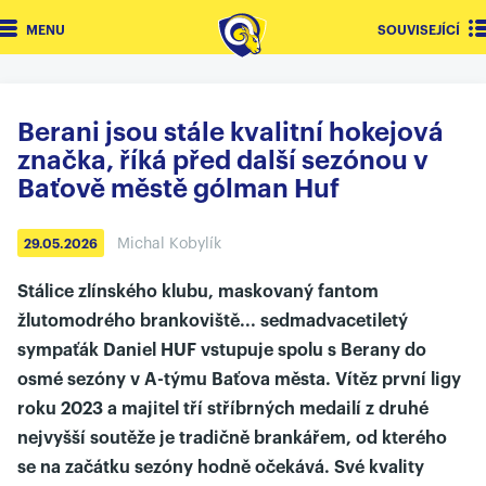
MENU
SOUVISEJÍCÍ
Berani jsou stále kvalitní hokejová
značka, říká před další sezónou v
Baťově městě gólman Huf
Michal Kobylík
29.05.2026
Stálice zlínského klubu, maskovaný fantom
žlutomodrého brankoviště... sedmadvacetiletý
sympaťák Daniel HUF vstupuje spolu s Berany do
osmé sezóny v A-týmu Baťova města. Vítěz první ligy
roku 2023 a majitel tří stříbrných medailí z druhé
nejvyšší soutěže je tradičně brankářem, od kterého
se na začátku sezóny hodně očekává. Své kvality