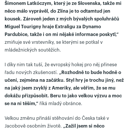
Šimonem Latkóczym, který je ze Slovenska, takže mi
něco málo vyprávěl, do Zlína je to odtamtud jen
kousek. Zároveň jeden z mých bývalých spoluhráčů
Miguel Tourigny hraje Extraligu za Dynamo
Pardubice, takže i on mi nějaké informace poskytl,“
zmiňuje své vrstevníky, se kterými se potkal v
mládežnických soutěžích.
I díky nim tak tuší, že evropský hokej pro něj přinese
řadu nových zkušeností.
„Rozhodně to bude hodně o
učení, zejména na začátku. Styl hry je trochu jiný, než
na jaký jsem zvyklý z Ameriky, ale věřím, že se mu
dokážu přizpůsobit. Beru to jako velkou výzvu a moc
se na ni těším,“
říká mladý obránce.
Velkou změnu přináší stěhování do Česka také v
Jacobově osobním životě.
„Zažil jsem si něco