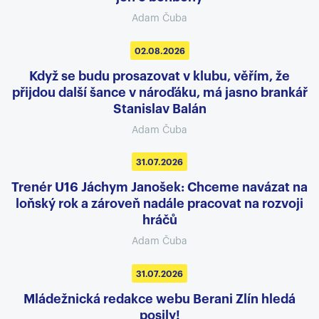
Adam Čuba
02.08.2026
Když se budu prosazovat v klubu, věřím, že
přijdou další šance v nároďáku, má jasno brankář
Stanislav Balán
Adam Čuba
31.07.2026
Trenér U16 Jáchym Janošek: Chceme navázat na
loňský rok a zároveň nadále pracovat na rozvoji
hráčů
Adam Čuba
31.07.2026
Mládežnická redakce webu Berani Zlín hledá
posily!