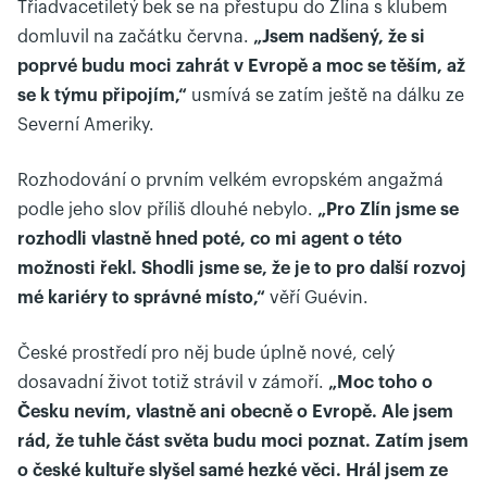
Třiadvacetiletý bek se na přestupu do Zlína s klubem
domluvil na začátku června.
„Jsem nadšený, že si
poprvé budu moci zahrát v Evropě a moc se těším, až
se k týmu připojím,“
usmívá se zatím ještě na dálku ze
Severní Ameriky.
Rozhodování o prvním velkém evropském angažmá
podle jeho slov příliš dlouhé nebylo.
„Pro Zlín jsme se
rozhodli vlastně hned poté, co mi agent o této
možnosti řekl. Shodli jsme se, že je to pro další rozvoj
mé kariéry to správné místo,“
věří Guévin.
České prostředí pro něj bude úplně nové, celý
dosavadní život totiž strávil v zámoří.
„Moc toho o
Česku nevím, vlastně ani obecně o Evropě. Ale jsem
rád, že tuhle část světa budu moci poznat. Zatím jsem
o české kultuře slyšel samé hezké věci. Hrál jsem ze