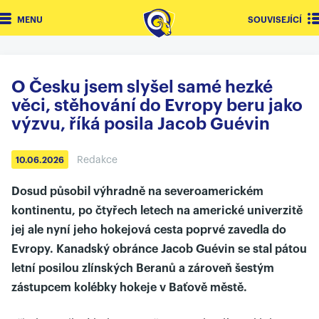
MENU
SOUVISEJÍCÍ
O Česku jsem slyšel samé hezké
věci, stěhování do Evropy beru jako
výzvu, říká posila Jacob Guévin
Redakce
10.06.2026
Dosud působil výhradně na severoamerickém
kontinentu, po čtyřech letech na americké univerzitě
jej ale nyní jeho hokejová cesta poprvé zavedla do
Evropy. Kanadský obránce Jacob Guévin se stal pátou
letní posilou zlínských Beranů a zároveň šestým
zástupcem kolébky hokeje v Baťově městě.