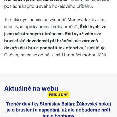
poslední kapitolu svého hokejového příběhu.
Tu další nyní napíše na východě Moravy. Jak by sám
sebe typologicky popsal coby hráče?
„Řekl bych, že
jsem všestranným obráncem. Rád využívám své
bruslařské dovednosti při bránění, ale zároveň
dokážu číst hru a podpořit tak ofenzivu,“
nastiňuje
Guévin, na co se od něj zlínští fanoušci mohou těšit.
Aktuálně na webu
PŘED 3 DNY
Trenér devítky Stanislav Balán: Žákovský hokej
je o bruslení a napadání, už ale nebudeme hrát
jen o bonbony