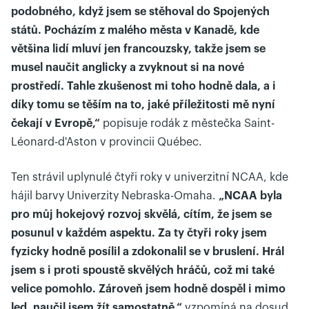
podobného, když jsem se stěhoval do Spojených
států. Pocházím z malého města v Kanadě, kde
většina lidí mluví jen francouzsky, takže jsem se
musel naučit anglicky a zvyknout si na nové
prostředí. Tahle zkušenost mi toho hodně dala, a i
díky tomu se těším na to, jaké příležitosti mě nyní
čekají v Evropě,“
popisuje rodák z městečka Saint-
Léonard-d'Aston v provincii Québec.
Ten strávil uplynulé čtyři roky v univerzitní NCAA, kde
hájil barvy Univerzity Nebraska-Omaha.
„NCAA byla
pro můj hokejový rozvoj skvělá, cítím, že jsem se
posunul v každém aspektu. Za ty čtyři roky jsem
fyzicky hodně posílil a zdokonalil se v bruslení. Hrál
jsem s i proti spoustě skvělých hráčů, což mi také
velice pomohlo. Zároveň jsem hodně dospěl i mimo
led, naučil jsem žít samostatně,“
vzpomíná na dosud