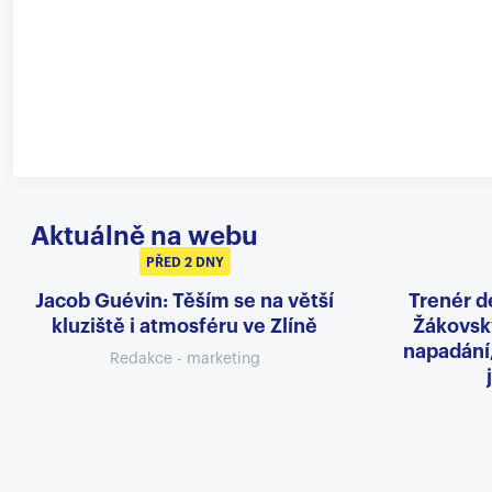
Aktuálně na webu
PŘED 2 DNY
Jacob Guévin: Těším se na větší
Trenér d
kluziště i atmosféru ve Zlíně
Žákovský
napadání
Redakce - marketing