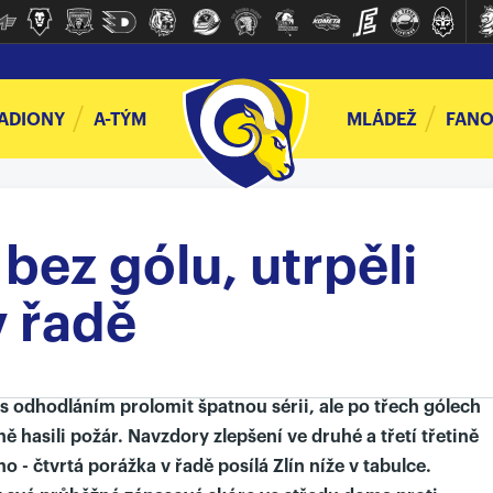
ADIONY
A-TÝM
MLÁDEŽ
FANO
bez gólu, utrpěli
v řadě
s odhodláním prolomit špatnou sérii, ale po třech gólech
ně hasili požár. Navzdory zlepšení ve druhé a třetí třetině
 - čtvrtá porážka v řadě posílá Zlín níže v tabulce.