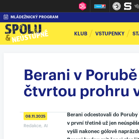
MLÁDEŽNICKÝ PROGRAM
KLUB
VSTUPENKY
ST
Berani v Porubě 
čtvrtou prohru 
Berani odcestovali do Poruby 
08.11.2025
v první třetině už jen neúspěš
Redakce, AI
vyšli nakonec gólově naprázdno