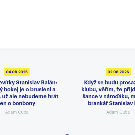
04.08.2026
02.08.2026
evítky Stanislav Balán:
Když se budu prosa
 hokej je o bruslení a
klubu, věřím, že přij
, už ale nebudeme hrát
šance v nároďáku, m
jen o bonbony
brankář Stanislav
Adam Čuba
Adam Čuba