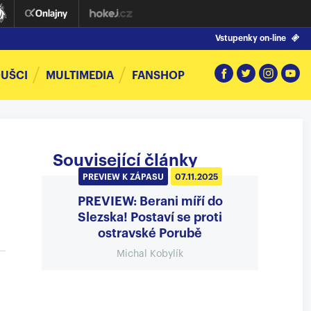
Vstupenky on-line
UŠCI
MULTIMEDIA
FANSHOP
Související články
PREVIEW K ZÁPASU
07.11.2025
PREVIEW: Berani míří do
Slezska! Postaví se proti
ostravské Porubě
Michal Kobylík