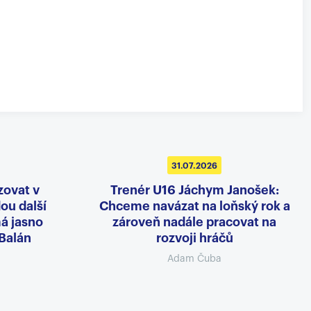
31.07.2026
zovat v
Trenér U16 Jáchym Janošek:
dou další
Chceme navázat na loňský rok a
á jasno
zároveň nadále pracovat na
 Balán
rozvoji hráčů
Adam Čuba