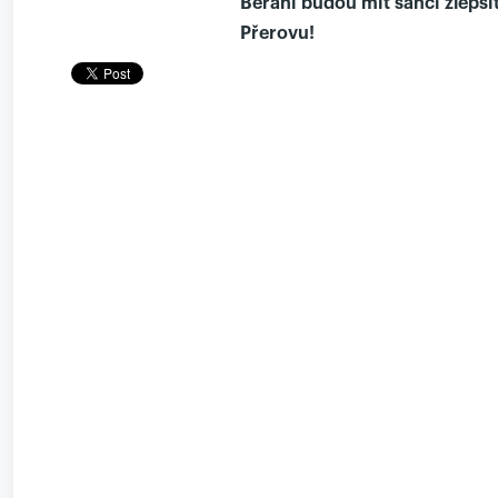
Berani budou mít šanci zlepši
Přerovu!