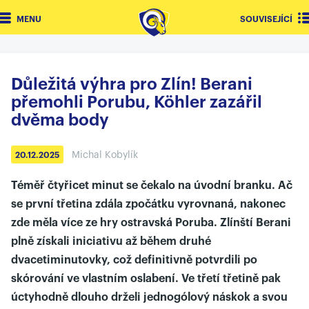
MENU
SOUVISEJÍCÍ
Důležitá výhra pro Zlín! Berani
přemohli Porubu, Köhler zazářil
dvěma body
Michal Kobylík
20.12.2025
Téměř čtyřicet minut se čekalo na úvodní branku. Ač
se první třetina zdála zpočátku vyrovnaná, nakonec
zde měla více ze hry ostravská Poruba. Zlínští Berani
plně získali iniciativu až během druhé
dvacetiminutovky, což definitivně potvrdili po
skórování ve vlastním oslabení. Ve třetí třetině pak
úctyhodně dlouho drželi jednogólový náskok a svou