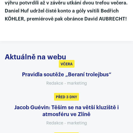
výhru potvrdili až v závěru utkání dvou trefou večera.
Daniel Huf udržel čisté konto a góly vsítili Bedřich
KÖHLER, premiérově pak obránce David AUBRECHT!
Aktuálně na webu
VČERA
Pravidla soutěže „Beraní trolejbus“
Redakce - marketing
PŘED 3 DNY
Jacob Guévin: Těším se na větší kluziště i
atmosféru ve Zlíně
Redakce - marketing