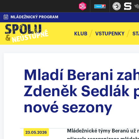
MLÁDEŽNICKÝ PROGRAM
KLUB
VSTUPENKY
ST
Mladí Berani zah
Zdeněk Sedlák p
nové sezony
Mládežnické týmy Beranů už 
23.05.2026