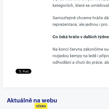
kategoriích, které se umísťoval
Samozřejmě chceme hráče dál r
reprezentace, ale jednou i pro
Co čeká hráče v dalších týdn
Na konci června zakončíme suc
rozjedou kempy na ledě i příp
odhodlání a chuti do práce, ab
Aktuálně na webu
VČERA