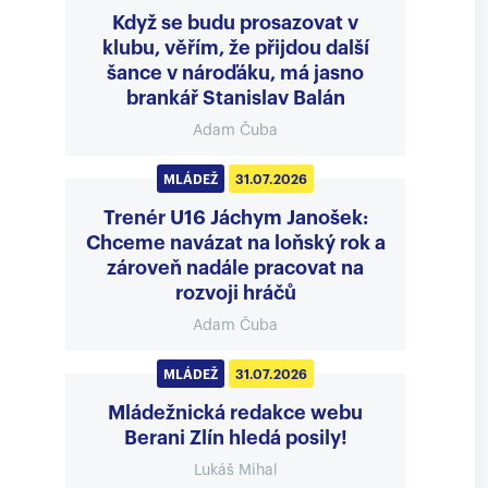
Když se budu prosazovat v
klubu, věřím, že přijdou další
šance v nároďáku, má jasno
brankář Stanislav Balán
Adam Čuba
MLÁDEŽ
31.07.2026
Trenér U16 Jáchym Janošek:
Chceme navázat na loňský rok a
zároveň nadále pracovat na
rozvoji hráčů
Adam Čuba
MLÁDEŽ
31.07.2026
Mládežnická redakce webu
Berani Zlín hledá posily!
Lukáš Mihal