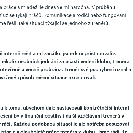
 a práce s mládeží je dnes velmi náročná. V průběhu
ť už se týkají hráčů, komunikace s rodiči nebo fungování
 řešili také situaci týkající se jednoho z trenérů.
 interně řešit a od začátku jsme k ní přistupovali s
několik osobních jednání za účasti vedení klubu, trenéra
ce otevřeně a věcně probrána. Trenér své pochybení uznal a
avržený způsob řešení situace akceptovali.
u k tomu, abychom dále nastavovali konkrétnější interní
ešení byly finanční postihy i další vzdělávání trenérů v
hráči. Každou podobnou situaci je ale potřeba posuzovat
istorie a dlouholeté práce trenéra v klubu. Jsme rádi, že