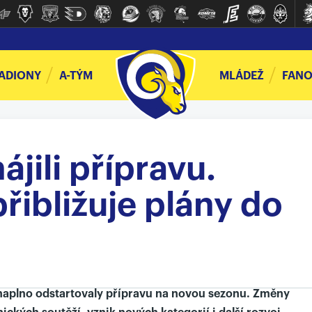
ADIONY
A-TÝM
MLÁDEŽ
FANO
ájili přípravu.
řibližuje plány do
naplno odstartovaly přípravu na novou sezonu. Změny