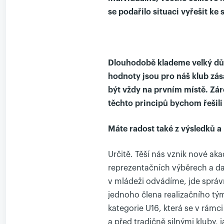
se podařilo situaci vyřešit ke 
Dlouhodobě klademe velký důr
hodnoty jsou pro náš klub zása
být vždy na prvním místě. Zár
těchto principů bychom řešili
Máte radost také z výsledků a
Určitě. Těší nás vznik nové ak
reprezentačních výběrech a dal
v mládeži odvádíme, jde správ
jednoho člena realizačního tý
kategorie U16, která se v rám
a před tradičně silnými kluby, 