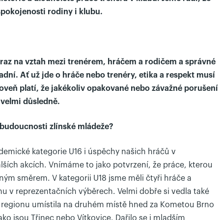
spokojenosti rodiny i klubu.
az na vztah mezi trenérem, hráčem a rodičem a správné
dní. Ať už jde o hráče nebo trenéry, etika a respekt musí
oveň platí, že jakékoliv opakované nebo závažné porušení
 velmi důsledně.
 budoucnosti zlínské mládeže?
ademické kategorie U16 i úspěchy našich hráčů v
ších akcích. Vnímáme to jako potvrzení, že práce, kterou
ným směrem. V kategorii U18 jsme měli čtyři hráče a
mu v reprezentačních výběrech. Velmi dobře si vedla také
ci regionu umístila na druhém místě hned za Kometou Brno
jako jsou Třinec nebo Vítkovice. Dařilo se i mladším