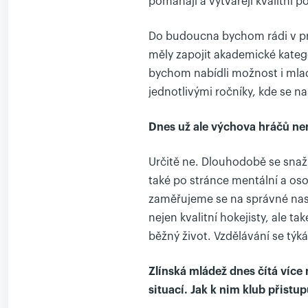
pomáhají a vytvářejí kvalitní p
Do budoucna bychom rádi v průb
měly zapojit akademické katego
bychom nabídli možnost i mlad
jednotlivými ročníky, kde se na
Dnes už ale výchova hráčů nen
Určitě ne. Dlouhodobě se snaží
také po stránce mentální a os
zaměřujeme se na správné nas
nejen kvalitní hokejisty, ale tak
běžný život. Vzdělávání se týká
Zlínská mládež dnes čítá víc
situací. Jak k nim klub přistu