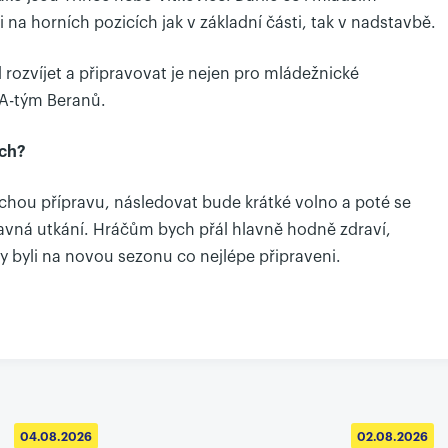
i na horních pozicích jak v základní části, tak v nadstavbě.
ozvíjet a připravovat je nejen pro mládežnické
 A-tým Beranů.
ech?
hou přípravu, následovat bude krátké volno a poté se
ravná utkání. Hráčům bych přál hlavně hodně zdraví,
y byli na novou sezonu co nejlépe připraveni.
04.08.2026
02.08.2026