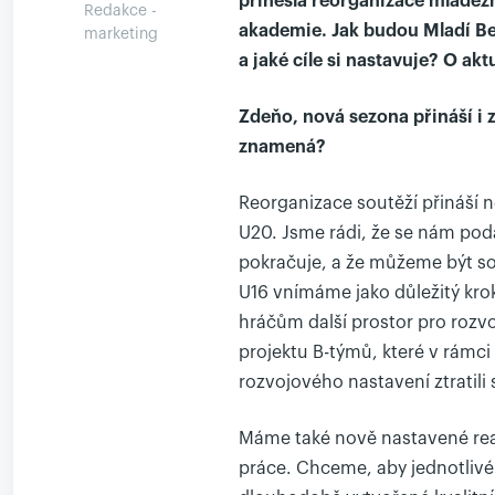
přinesla reorganizace mládežn
Redakce -
akademie. Jak budou Mladí Ber
marketing
a jaké cíle si nastavuje? O a
Zdeňo, nová sezona přináší i 
znamená?
Reorganizace soutěží přináší n
U20. Jsme rádi, že se nám pod
pokračuje, a že můžeme být so
U16 vnímáme jako důležitý krok
hráčům další prostor pro rozv
projektu B-týmů, které v rámci
rozvojového nastavení ztratili
Máme také nově nastavené reali
práce. Chceme, aby jednotlivé 