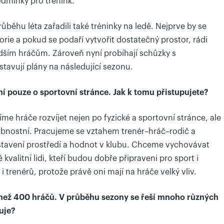
odmínky pro trénink.
ěhu léta zařadili také tréninky na ledě. Nejprve by se
rie a pokud se podaří vytvořit dostatečný prostor, rádi
ším hráčům. Zároveň nyní probíhají schůzky s
stavují plány na následující sezonu.
í pouze o sportovní stránce. Jak k tomu přistupujete?
me hráče rozvíjet nejen po fyzické a sportovní stránce, ale
obnostní. Pracujeme se vztahem trenér–hráč–rodič a
tavení prostředí a hodnot v klubu. Chceme vychovávat
é kvalitní lidi, kteří budou dobře připraveni pro sport i
 i trenérů, protože právě oni mají na hráče velký vliv.
e než 400 hráčů. V průběhu sezony se řeší mnoho různých
puje?