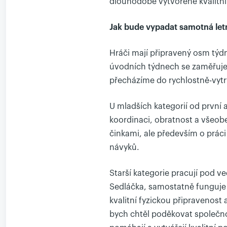
dlouhodobě vytvořené kvalitní
Jak bude vypadat samotná let
Hráči mají připravený osm týdn
úvodních týdnech se zaměřuje
přecházíme do rychlostně-vytrv
U mladších kategorií od první
koordinaci, obratnost a všeobe
činkami, ale především o prác
návyků.
Starší kategorie pracují pod 
Sedláčka, samostatně funguje 
kvalitní fyzickou připravenost
bych chtěl poděkovat společno