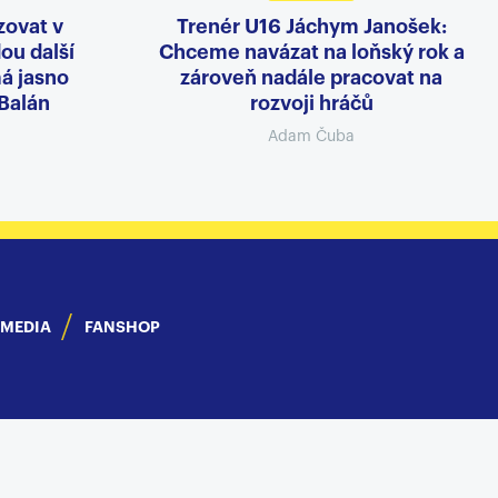
zovat v
Trenér U16 Jáchym Janošek:
dou další
Chceme navázat na loňský rok a
á jasno
zároveň nadále pracovat na
 Balán
rozvoji hráčů
Adam Čuba
IMEDIA
FANSHOP