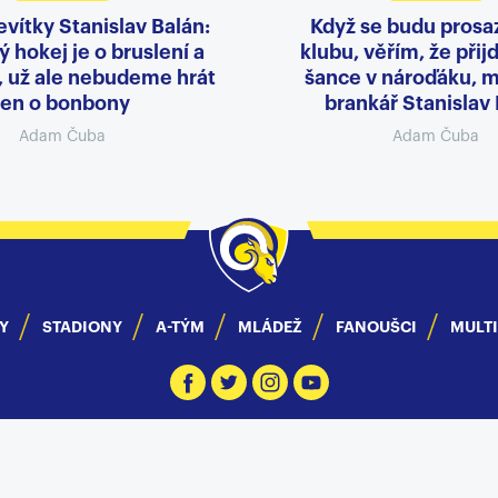
evítky Stanislav Balán:
Když se budu prosa
 hokej je o bruslení a
klubu, věřím, že přij
, už ale nebudeme hrát
šance v nároďáku, m
jen o bonbony
brankář Stanislav
Adam Čuba
Adam Čuba
Y
STADIONY
A-TÝM
MLÁDEŽ
FANOUŠCI
MULT
© 2013 - 2026 PSG Berani Zlín &
eSports.cz, s.r.o
Informace o autorských právech
|
RSS kanál
|
Nastavení cookies