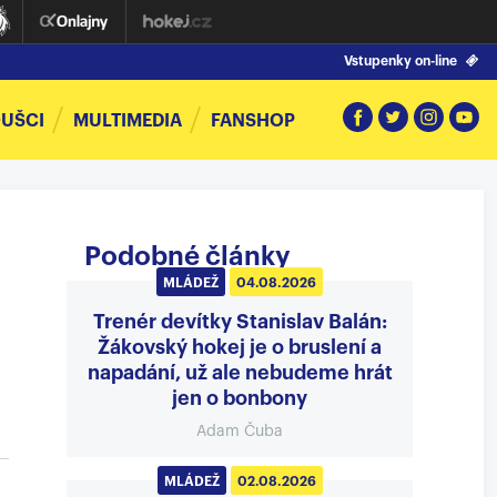
Vstupenky on-line
UŠCI
MULTIMEDIA
FANSHOP
Podobné články
MLÁDEŽ
04.08.2026
Trenér devítky Stanislav Balán:
Žákovský hokej je o bruslení a
napadání, už ale nebudeme hrát
jen o bonbony
Adam Čuba
MLÁDEŽ
02.08.2026