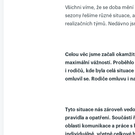
Všichni víme, že se doba mění
sezony řešíme různé situace, a
realizačních týmů. Nedávno jsme
Celou věc jsme začali okamžitě
maximální vážností. Proběhlo 
i rodičů, kde byla celá situa
omluvil se. Rodiče omluvu i n
Tyto situace nás zároveň vedo
pravidla a opatření. Součástí ř
oblasti komunikace a práce s 
individuálně, včetně celkové h