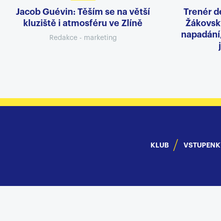
Jacob Guévin: Těším se na větší
Trenér d
kluziště i atmosféru ve Zlíně
Žákovský
napadání
Redakce - marketing
KLUB
VSTUPENK