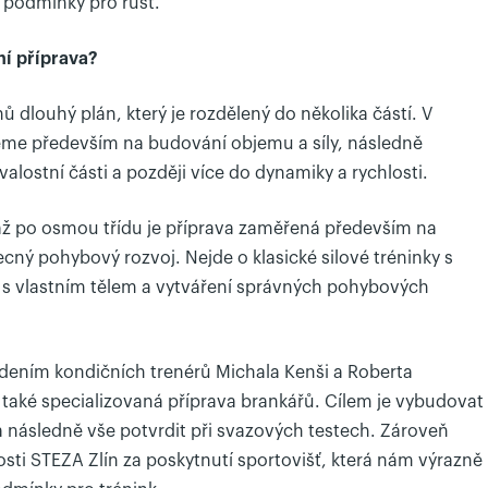
 podmínky pro růst.
ní příprava?
ů dlouhý plán, který je rozdělený do několika částí. V
me především na budování objemu a síly, následně
alostní části a později více do dynamiky a rychlosti.
 až po osmou třídu je příprava zaměřená především na
cný pohybový rozvoj. Nejde o klasické silové tréninky s
i s vlastním tělem a vytváření správných pohybových
vedením kondičních trenérů Michala Kenši a Roberta
také specializovaná příprava brankářů. Cílem je vybudovat
 a následně vše potvrdit při svazových testech. Zároveň
sti STEZA Zlín za poskytnutí sportovišť, která nám výrazně