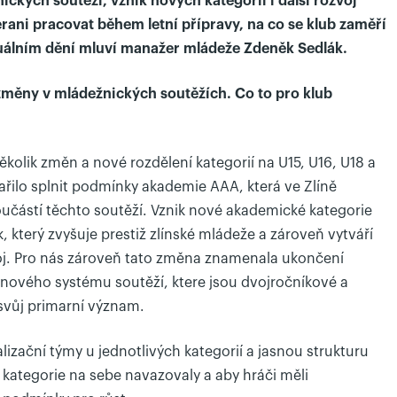
ických soutěží, vznik nových kategorií i další rozvoj
ani pracovat během letní přípravy, na co se klub zaměří
ktuálním dění mluví manažer mládeže Zdeněk Sedlák.
změny v mládežnických soutěžích. Co to pro klub
ěkolik změn a nové rozdělení kategorií na U15, U16, U18 a
ařilo splnit podmínky akademie AAA, která ve Zlíně
učástí těchto soutěží. Vznik nové akademické kategorie
, který zvyšuje prestiž zlínské mládeže a zároveň vytváří
oj. Pro nás zároveň tato změna znamenala ukončení
 nového systému soutěží, ktere jsou dvojročníkové a
 svůj primarní význam.
zační týmy u jednotlivých kategorií a jasnou strukturu
kategorie na sebe navazovaly a aby hráči měli