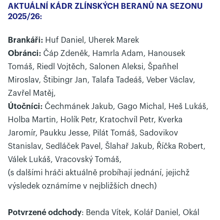
AKTUÁLNÍ KÁDR ZLÍNSKÝCH BERANŮ NA SEZONU
2025/26:
Brankáři:
Huf Daniel, Uherek Marek
Obránci:
Čáp Zdeněk, Hamrla Adam, Hanousek
Tomáš, Riedl Vojtěch, Salonen Aleksi, Špaňhel
Miroslav, Štibingr Jan, Talafa Tadeáš, Veber Václav,
Zavřel Matěj,
Útočníci:
Čechmánek Jakub, Gago Michal, Heš Lukáš,
Holba Martin, Holík Petr, Kratochvíl Petr, Kverka
Jaromír, Paukku Jesse, Pilát Tomáš, Sadovikov
Stanislav, Sedláček Pavel, Šlahař Jakub, Říčka Robert,
Válek Lukáš, Vracovský Tomáš,
(s dalšími hráči aktuálně probíhají jednání, jejichž
výsledek oznámíme v nejbližších dnech)
Potvrzené odchody
: Benda Vítek, Kolář Daniel, Okál