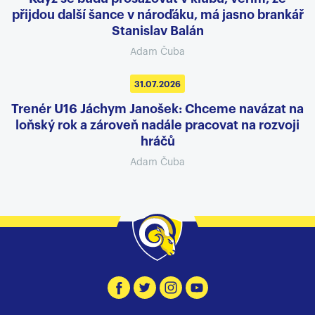
přijdou další šance v nároďáku, má jasno brankář
Stanislav Balán
Adam Čuba
31.07.2026
Trenér U16 Jáchym Janošek: Chceme navázat na
loňský rok a zároveň nadále pracovat na rozvoji
hráčů
Adam Čuba