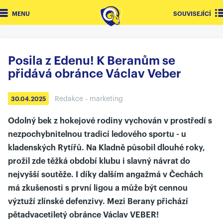
MENU
SOUVISEJÍCÍ
Posila z Edenu! K Beranům se
přidává obránce Václav Veber
Redakce - marketing
30.04.2025
Odolný bek z hokejové rodiny vychován v prostředí s
nezpochybnitelnou tradicí ledového sportu - u
kladenských Rytířů. Na Kladně působil dlouhé roky,
prožil zde těžká období klubu i slavný návrat do
nejvyšší soutěže. I díky dalším angažmá v Čechách
má zkušenosti s první ligou a může být cennou
výztuží zlínské defenzivy. Mezi Berany přichází
pětadvacetiletý obránce Václav VEBER!