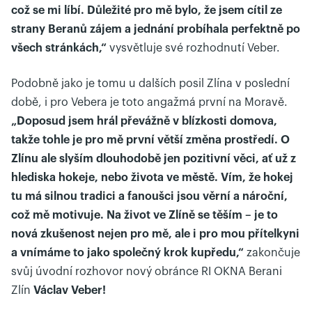
což se mi líbí. Důležité pro mě bylo, že jsem cítil ze
strany Beranů zájem a jednání probíhala perfektně po
všech stránkách,“
vysvětluje své rozhodnutí Veber.
Podobně jako je tomu u dalších posil Zlína v poslední
době, i pro Vebera je toto angažmá první na Moravě.
„Doposud jsem hrál převážně v blízkosti domova,
takže tohle je pro mě první větší změna prostředí. O
Zlínu ale slyším dlouhodobě jen pozitivní věci, ať už z
hlediska hokeje, nebo života ve městě. Vím, že hokej
tu má silnou tradici a fanoušci jsou věrní a nároční,
což mě motivuje. Na život ve Zlíně se těším – je to
nová zkušenost nejen pro mě, ale i pro mou přítelkyni
a vnímáme to jako společný krok kupředu,“
zakončuje
svůj
úvodní rozhovor nový obránce RI OKNA Berani
Zlín
Václav Veber!