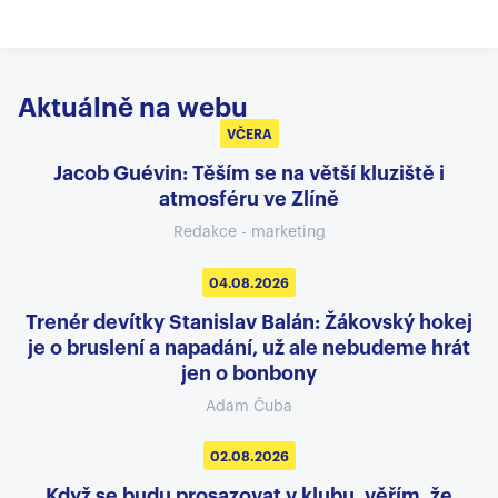
Aktuálně na webu
VČERA
Jacob Guévin: Těším se na větší kluziště i
atmosféru ve Zlíně
Redakce - marketing
04.08.2026
Trenér devítky Stanislav Balán: Žákovský hokej
je o bruslení a napadání, už ale nebudeme hrát
jen o bonbony
Adam Čuba
02.08.2026
Když se budu prosazovat v klubu, věřím, že