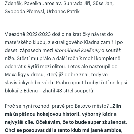
Zdeněk, Pavelka Jaroslav, Suhrada Jiří, Süss Jan,
Svoboda Přemysl, Urbanec Patrik
V sezóně 2022/2023 došlo na kratičký návrat do
mateřského klubu, z extraligového Kladna zamířil po
deseti zápasech mezi
litoměřické Kališníky
o soutěž
níže. Štěstí mu přálo a další ročník mohl kompletně
odehrát s Rytíři mezi elitou. Letos ale nastoupil do
Maxa ligy v dresu, který již dobře znal, tedy ve
slavistických barvách. Prahu opustil coby třetí nejlepší
blokař z Edenu – zhatil 48 střel soupeřů!
Proč se nyní rozhodl právě pro Baťovo město?
„Zlín
má úspěšnou hokejovou historii, výborný kádr a
nejvyšší cíle. Očekávám, že to bude super zkušenost.
Chci se posouvat dál a tento klub má jasné ambice,