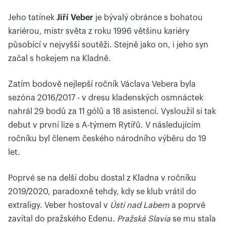
Jeho tatínek
Jiří Veber
je bývalý obránce s bohatou
kariérou, mistr světa z roku 1996 většinu kariéry
působící v nejvyšší soutěži. Stejně jako on, i jeho syn
začal s hokejem na Kladně.
Zatím bodově nejlepší ročník Václava Vebera byla
sezóna 2016/2017 - v dresu kladenských osmnáctek
nahrál 29 bodů za 11 gólů a 18 asistencí. Vysloužil si tak
debut v první lize s A-týmem Rytířů. V následujícím
ročníku byl členem českého národního výběru do 19
let.
Poprvé se na delší dobu dostal z Kladna v ročníku
2019/2020, paradoxně tehdy, kdy se klub vrátil do
extraligy. Veber hostoval v
Ústí nad Labem
a poprvé
zavítal do pražského Edenu.
Pražská Slavia
se mu stala