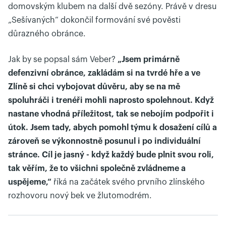
domovským klubem na další dvě sezóny. Právě v dresu
„Sešívaných“ dokončil formování své pověsti
důrazného obránce.
Jak by se popsal sám Veber?
„Jsem primárně
defenzivní obránce, zakládám si na tvrdé hře a ve
Zlíně si chci vybojovat důvěru, aby se na mě
spoluhráči i trenéři mohli naprosto spolehnout. Když
nastane vhodná příležitost, tak se nebojím podpořit i
útok. Jsem tady, abych pomohl týmu k dosažení cílů a
zároveň se výkonnostně posunul i po individuální
stránce. Cíl je jasný - když každý bude plnit svou roli,
tak věřím, že to všichni společně zvládneme a
uspějeme,“
říká na začátek svého prvního zlínského
rozhovoru nový bek ve žlutomodrém.