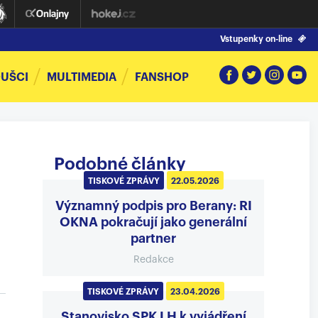
Vstupenky on-line
UŠCI
MULTIMEDIA
FANSHOP
Podobné články
TISKOVÉ ZPRÁVY
22.05.2026
Významný podpis pro Berany: RI
OKNA pokračují jako generální
partner
Redakce
TISKOVÉ ZPRÁVY
23.04.2026
Stanovisko SPK LH k vyjádření