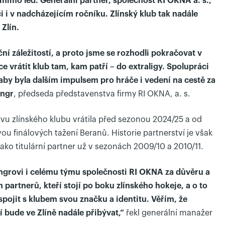
 mimo led. Generální partner, společnost RI OKNA a. s.,
 i v nadcházejícím ročníku. Zlínský klub tak nadále
Zlín.
ční záležitostí, a proto jsme se rozhodli pokračovat v
 vrátit klub tam, kam patří – do extraligy. Spolupráci
 aby byla dalším impulsem pro hráče i vedení na cestě za
Ingr
, předseda představenstva firmy RI OKNA, a. s.
vu zlínského klubu vrátila před sezonou 2024/25 a od
ou finálových tažení Beranů. Historie partnerství je však
jako titulární partner už v sezonách 2009/10 a 2010/11.
ngrovi i celému týmu společnosti RI OKNA za důvěru a
 partnerů, kteří stojí po boku zlínského hokeje, a o to
spojit s klubem svou značku a identitu. Věřím, že
 bude ve Zlíně nadále přibývat,“
řekl generální manažer