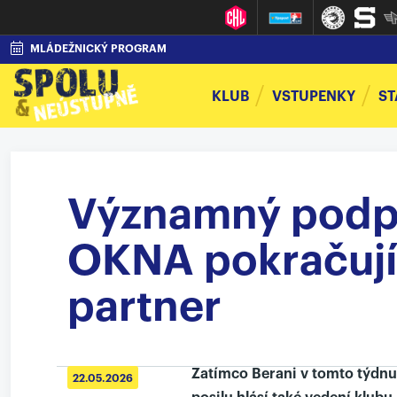
MLÁDEŽNICKÝ PROGRAM
KLUB
VSTUPENKY
ST
Významný podpi
OKNA pokračují 
partner
Zatímco Berani v tomto týdnu 
22.05.2026