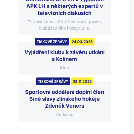
APK LH a některých expertů v
televizních diskusích
Tisková zpráva Sdružení prvoligových
klubů ledního hokeje, z. s.
TISKOVÉ ZPRÁVY
24.03.2026
Vyjádření klubu k závěru utkání
s Kolínem
Klub
TISKOVÉ ZPRÁVY
28.11.2025
Sportovní oddělení doplní člen
Síně slávy zlínského hokeje
Zdeněk Venera
Redakce