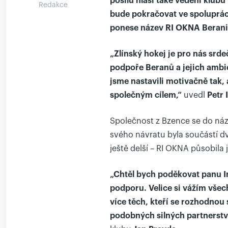
posilu hlásí také vedení klubu
Redakce
bude pokračovat ve spolupráci
ponese název RI OKNA Berani 
„Zlínský hokej je pro nás srde
podpoře Beranů a jejich ambice
jsme nastavili motivačně tak,
společným cílem,“
uvedl
Petr 
Společnost z Bzence se do náz
svého návratu byla součástí dv
ještě delší – RI OKNA působila 
„Chtěl bych poděkovat panu I
podporu. Velice si vážím všech
více těch, kteří se rozhodnou 
podobných silných partnerství