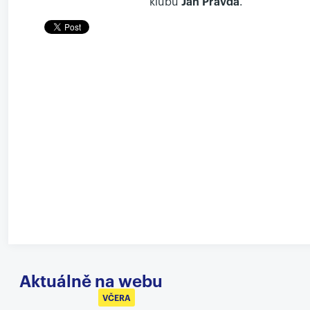
klubu
Jan Pravda
.
Aktuálně na webu
VČERA