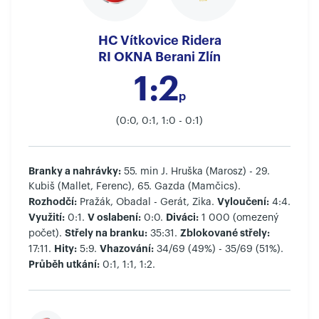
HC Vítkovice Ridera
RI OKNA Berani Zlín
1:2
p
(0:0, 0:1, 1:0 - 0:1)
Branky a nahrávky:
55. min J. Hruška (Marosz) - 29.
Kubiš (Mallet, Ferenc), 65. Gazda (Mamčics).
Rozhodčí:
Vyloučení:
Pražák, Obadal - Gerát, Zika.
4:4.
Využití:
V oslabení:
Diváci:
0:1.
0:0.
1 000 (omezený
Střely na branku:
Zblokované střely:
počet).
35:31.
Hity:
Vhazování:
17:11.
5:9.
34/69 (49%) - 35/69 (51%).
Průběh utkání:
0:1, 1:1, 1:2.