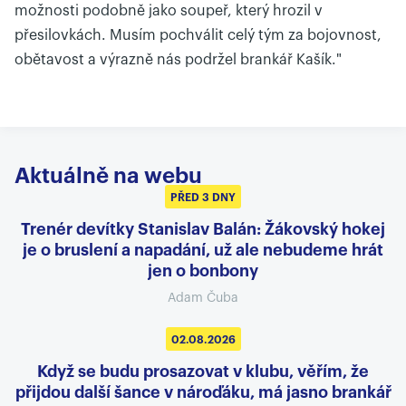
možnosti podobně jako soupeř, který hrozil v
přesilovkách. Musím pochválit celý tým za bojovnost,
obětavost a výrazně nás podržel brankář Kašík."
Aktuálně na webu
PŘED 3 DNY
Trenér devítky Stanislav Balán: Žákovský hokej
je o bruslení a napadání, už ale nebudeme hrát
jen o bonbony
Adam Čuba
02.08.2026
Když se budu prosazovat v klubu, věřím, že
přijdou další šance v nároďáku, má jasno brankář