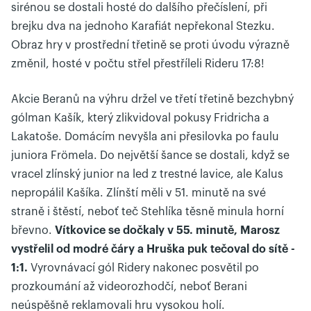
sirénou se dostali hosté do dalšího přečíslení, při
brejku dva na jednoho Karafiát nepřekonal Stezku.
Obraz hry v prostřední třetině se proti úvodu výrazně
změnil, hosté v počtu střel přestříleli Rideru 17:8!
Akcie Beranů na výhru držel ve třetí třetině bezchybný
gólman Kašík, který zlikvidoval pokusy Fridricha a
Lakatoše. Domácím nevyšla ani přesilovka po faulu
juniora Frömela. Do největší šance se dostali, když se
vracel zlínský junior na led z trestné lavice, ale Kalus
nepropálil Kašíka. Zlínští měli v 51. minutě na své
straně i štěstí, neboť teč Stehlíka těsně minula horní
břevno.
Vítkovice se dočkaly v 55. minutě, Marosz
vystřelil od modré čáry a Hruška puk tečoval do sítě -
1:1.
Vyrovnávací gól Ridery nakonec posvětil po
prozkoumání až videorozhodčí, neboť Berani
neúspěšně reklamovali hru vysokou holí.