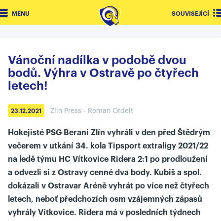
MENU
SOUVISEJÍCÍ
Vánoční nadílka v podobě dvou
bodů. Výhra v Ostravě po čtyřech
letech!
Zlin Press - Roman Ordelt
23.12.2021
Hokejisté PSG Berani Zlín vyhráli v den před Štědrým
večerem v utkání 34. kola Tipsport extraligy 2021/22
na ledě týmu HC Vítkovice Ridera 2:1 po prodloužení
a odvezli si z Ostravy cenné dva body. Kubiš a spol.
dokázali v Ostravar Aréně vyhrát po více než čtyřech
letech, neboť předchozích osm vzájemných zápasů
vyhrály Vítkovice. Ridera má v posledních týdnech