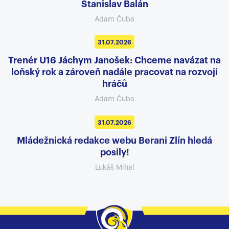
Stanislav Balán
Adam Čuba
31.07.2026
Trenér U16 Jáchym Janošek: Chceme navázat na
loňský rok a zároveň nadále pracovat na rozvoji
hráčů
Adam Čuba
31.07.2026
Mládežnická redakce webu Berani Zlín hledá
posily!
Lukáš Mihal