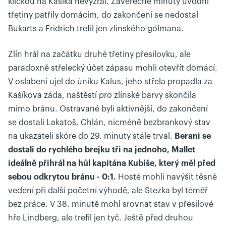
kličkou na Kašíka nevyzrál. Závěrečné minuty úvodní
třetiny patřily domácím, do zakončení se nedostal
Bukarts a Fridrich trefil jen zlínského gólmana.
Zlín hrál na začátku druhé třetiny přesilovku, ale
paradoxně střelecký účet zápasu mohli otevřít domácí.
V oslabení ujel do úniku Kalus, jeho střela propadla za
Kašíkova záda, naštěstí pro zlínské barvy skončila
mimo bránu. Ostravané byli aktivnější, do zakončení
se dostali Lakatoš, Chlán, nicméně bezbrankový stav
na ukazateli skóre do 29. minuty stále trval.
Berani se
dostali do rychlého brejku tři na jednoho, Mallet
ideálně přihrál na hůl kapitána Kubiše, který měl před
sebou odkrytou bránu - 0:1.
Hosté mohli navýšit těsné
vedení při další početní výhodě, ale Stezka byl téměř
bez práce. V 38. minutě mohl srovnat stav v přesilové
hře Lindberg, ale trefil jen tyč. Ještě před druhou