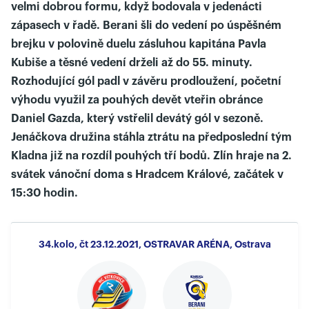
velmi dobrou formu, když bodovala v jedenácti
zápasech v řadě. Berani šli do vedení po úspěšném
brejku v polovině duelu zásluhou kapitána Pavla
Kubiše a těsné vedení drželi až do 55. minuty.
Rozhodující gól padl v závěru prodloužení, početní
výhodu využil za pouhých devět vteřin obránce
Daniel Gazda, který vstřelil devátý gól v sezoně.
Jenáčkova družina stáhla ztrátu na předposlední tým
Kladna již na rozdíl pouhých tří bodů. Zlín hraje na 2.
svátek vánoční doma s Hradcem Králové, začátek v
15:30 hodin.
34.kolo, čt 23.12.2021, OSTRAVAR ARÉNA, Ostrava