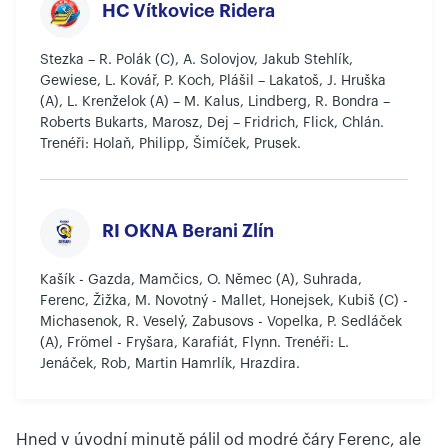
HC Vítkovice Ridera
Stezka – R. Polák (C), A. Solovjov, Jakub Stehlík,
Gewiese, L. Kovář, P. Koch, Plášil – Lakatoš, J. Hruška
(A), L. Krenželok (A) – M. Kalus, Lindberg, R. Bondra –
Roberts Bukarts, Marosz, Dej – Fridrich, Flick, Chlán.
Trenéři: Holaň, Philipp, Šimíček, Prusek.
RI OKNA Berani Zlín
Kašík - Gazda, Mamčics, O. Němec (A), Suhrada,
Ferenc, Žižka, M. Novotný - Mallet, Honejsek, Kubiš (C) -
Michasenok, R. Veselý, Zabusovs - Vopelka, P. Sedláček
(A), Frömel - Fryšara, Karafiát, Flynn. Trenéři: L.
Jenáček, Rob, Martin Hamrlík, Hrazdira.
Hned v úvodní minutě pálil od modré čáry Ferenc, ale