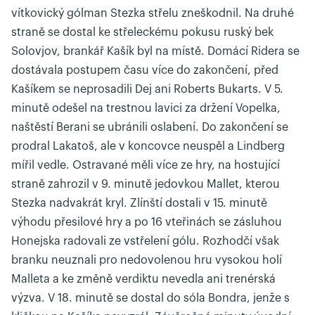
vítkovický gólman Stezka střelu zneškodnil. Na druhé
straně se dostal ke střeleckému pokusu ruský bek
Solovjov, brankář Kašík byl na místě. Domácí Ridera se
dostávala postupem času více do zakončení, před
Kašíkem se neprosadili Dej ani Roberts Bukarts. V 5.
minutě odešel na trestnou lavici za držení Vopelka,
naštěstí Berani se ubránili oslabení. Do zakončení se
prodral Lakatoš, ale v koncovce neuspěl a Lindberg
mířil vedle. Ostravané měli více ze hry, na hostující
straně zahrozil v 9. minutě jedovkou Mallet, kterou
Stezka nadvakrát kryl. Zlínští dostali v 15. minutě
výhodu přesilové hry a po 16 vteřinách se zásluhou
Honejska radovali ze vstřelení gólu. Rozhodčí však
branku neuznali pro nedovolenou hru vysokou holí
Malleta a ke změně verdiktu nevedla ani trenérská
výzva. V 18. minutě se dostal do sóla Bondra, jenže s