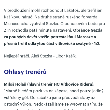
V prodloužení mohl rozhodnout Lakatoš, ale trefil jen
Kašíkovu náruč. Na druhé straně ruského forvarda
Michasenoka vychytal Stezka. O bonusovém bodu pro
Zlín rozhodla pátá minuta nastavení.
Obránce Gazda
za pouhých devět vteřin potrestal faul Marosze a
přesně trefil odkrytou část vítkovické svatyně - 1:2.
Nejlepší hráči: Aleš Stezka - Libor Kašík.
Ohlasy trenérů
Miloš Holaň (hlavní trenér HC Vítkovice Ridera):
"Marně hledám pozitiva na zápase, snad pouze jediný
vstřelený gól. Od začátku jsme předvedli slabý až
ostudný výkon. Nedokázali jsme se vyrovnat s tím, že