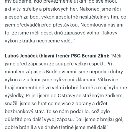
my budeme, kdo převezmeme utkání do své moci,
aktivity, střelby a přesilových her. Nakonec jsme rádi
alespoň za bod, výkon absolutně neslučitelný s tím, co
jsem předváděli před přestávkou. Neomlouvá nás ani
to, že jsme měli deset dnů zápasové volno. Takový
výkon zkrátka nechceme vidět."
Luboš Jenáček (hlavní trenér PSG Berani Zlín):
"Měli
jsme před zápasem ze soupeře velký respekt. Při
minulém zápase s Budějovicemi jsme nepodali dobrý
výkon a z utkání jsme byli velmi zklamaní. Vítkovice
hrají momentálně ve velmi dobré formě a mají výborné
výsledky, Přijeli jsem do Ostravy se staženým zadkem,
snažili jsme se hrát co nejvíce z obrany a držet
bezbrankový stav. To se nám podařilo, což bylo
důležité pro další vývoj zápasu. Dali jsme z brejku gól,
dobře bránili a ve druhé třetině jsme měli další