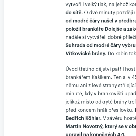
vytvořili velký tlak, na jehož k
do sítě.
O dvě minuty později 
od modré čáry našel v předbr
položil brankáře Dolejše a zak
nadále si vytvářeli dobré přílež
Suhrada od modré čáry vybrus
Vítkovické brány.
Do kabin tak
Úvod třetího dějství patřil ho
brankářem Kašíkem. Ten si v 45
němu ani z levé strany střílejí
minutě, kdy v brankovišti upad
jelikož místo odkryté brány tre
před koncem hráli přesilovku,
Bedřich Köhler.
V závěru hosté
Martin Novotný, který se v ob
upravil na konečných 4:1.