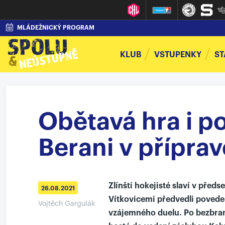
MLÁDEŽNICKÝ PROGRAM
KLUB
VSTUPENKY
ST
Obětavá hra i p
Berani v příprav
Zlínští hokejisté slaví v před
26.08.2021
Vítkovicemi předvedli poveden
Vojtěch Gargulák
vzájemného duelu. Po bezbrank