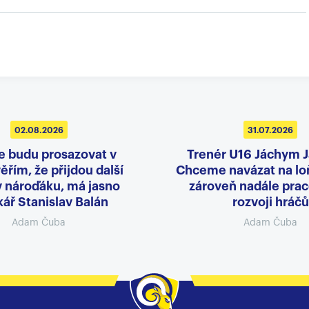
02.08.2026
31.07.2026
e budu prosazovat v
Trenér U16 Jáchym 
ěřím, že přijdou další
Chceme navázat na loň
v nároďáku, má jasno
zároveň nadále prac
ář Stanislav Balán
rozvoji hráčů
Adam Čuba
Adam Čuba