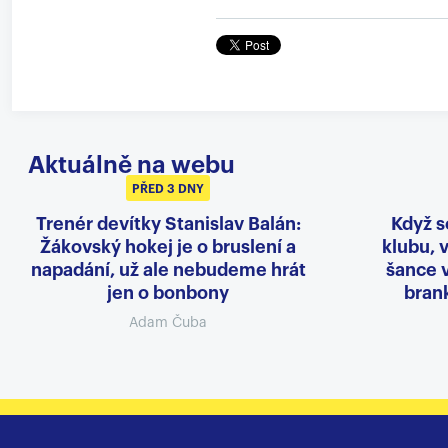
Aktuálně na webu
PŘED 3 DNY
Trenér devítky Stanislav Balán:
Když s
Žákovský hokej je o bruslení a
klubu, v
napadání, už ale nebudeme hrát
šance 
jen o bonbony
brank
Adam Čuba