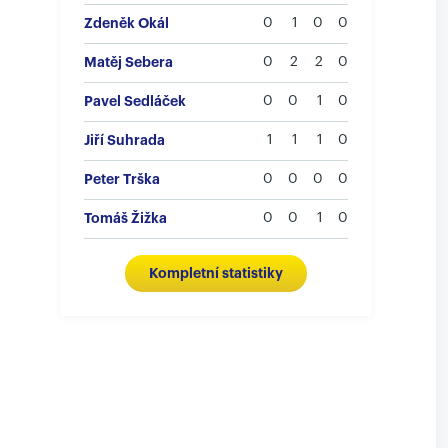
Zdeněk Okál
0
1
0
0
Matěj Sebera
0
2
2
0
Pavel Sedláček
0
0
1
0
Jiří Suhrada
1
1
1
0
Peter Trška
0
0
0
0
Tomáš Žižka
0
0
1
0
Kompletní statistiky