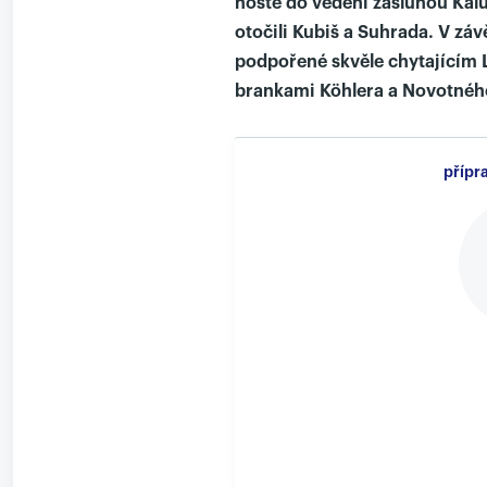
hosté do vedení zásluhou Kalu
otočili Kubiš a Suhrada. V zá
podpořené skvěle chytajícím 
brankami Köhlera a Novotného 
přípr