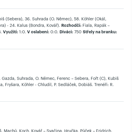
iš (Sebera), 36. Suhrada (O. Němec), 58. Köhler (Okál,
Rozhodčí:
a) - 24. Kalus (Bondra, Kovář).
Fiala, Rapák –
Využití:
V oslabení:
Diváci:
Střely na branku:
3.
1:0.
0:0.
750
a, Gazda, Suhrada, O. Němec, Ferenc – Sebera, Fořt (C), Kubiš
ža, Fryšara, Köhler - Chludil, P. Sedláček, Dobiáš. Trenéři: R.
nš, Machů, Koch, Kovář – Svačina, Hručka, Půček – Fridrich,