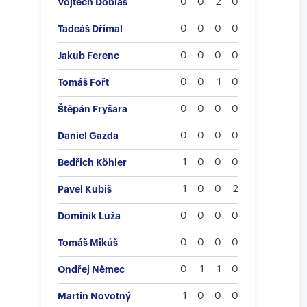
Vojtěch Dobiáš
0
0
2
0
Tadeáš Dřímal
0
0
0
0
Jakub Ferenc
0
0
0
0
Tomáš Fořt
0
0
1
0
Štěpán Fryšara
0
0
0
0
Daniel Gazda
0
0
0
0
Bedřich Köhler
1
0
0
0
Pavel Kubiš
1
0
0
2
Dominik Luža
0
0
0
0
Tomáš Mikúš
0
0
0
0
Ondřej Němec
0
1
1
0
Martin Novotný
1
0
0
0