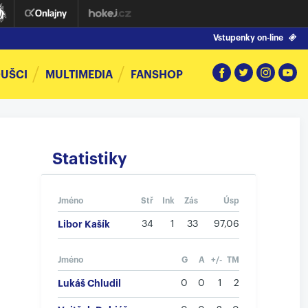
Vstupenky on-line
UŠCI
MULTIMEDIA
FANSHOP
Statistiky
Jméno
Stř
Ink
Zás
Úsp
Libor Kašík
34
1
33
97,06
Jméno
G
A
+/-
TM
Lukáš Chludil
0
0
1
2