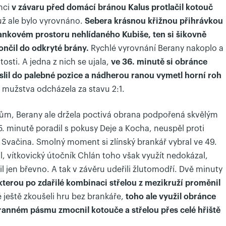
onci
v závaru před domácí bránou Kalus protlačil kotouč
už ale bylo vyrovnáno.
Sebera krásnou křižnou přihrávkou
ankovém prostoru nehlídaného Kubiše, ten si šikovně
ončil do odkryté brány.
Rychlé vyrovnání Berany nakoplo a
itosti. A jedna z nich se ujala,
ve 36. minutě si obránce
lil do palebné pozice a nádherou ranou vymetl horní roh
 mužstva odcházela za stavu 2:1.
stům, Berany ale držela poctivá obrana podpořená skvělým
. minutě poradil s pokusy Deje a Kocha, neuspěl proti
cí Svačina. Smolný moment si zlínský brankář vybral ve 49.
l, vítkovický útočník Chlán toho však využít nedokázal,
fil jen břevno. A tak v závěru udeřili žlutomodří. Dvě minuty
kterou po zdařilé kombinaci střelou z mezikruží proměnil
 ještě zkoušeli hru bez brankáře,
toho ale využil obránce
ranném pásmu zmocnil kotouče a střelou přes celé hřiště