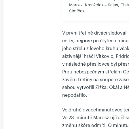
Marosz, Krenželok – Kalus, Chlá
Šimíček.
V první třetině diváci sledova
celky, nejprve po čtyřech min
jeho střelu z levého kruhu však
aktivnější hráči Vítkovic, Frid
v následné přesilovce byl přes
Proti nebezpečným střelám Gew
závěru třetiny na soupeře zase p
sebou vytvořili Žižka, Okál a 
nepodařilo.
Ve druhé dvacetiminutovce tem
Ve 23. minutě Marosz ujížděl s
změnu skóre odmítl. O minutu 