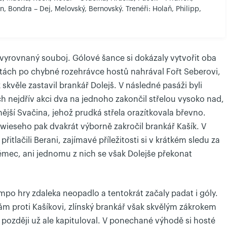
n, Bondra – Dej, Melovský, Bernovský. Trenéři: Holaň, Philipp,
li vyrovnaný souboj. Gólové šance si dokázaly vytvořit oba
utách po chybné rozehrávce hostů nahrával Fořt Seberovi,
 skvěle zastavil brankář Dolejš. V následné pasáži byli
rich nejdřív akci dva na jednoho zakončil střelou vysoko nad,
nější Svačina, jehož prudká střela orazítkovala břevno.
ieseho pak dvakrát výborně zakročil brankář Kašík. V
řitlačili Berani, zajímavé příležitosti si v krátkém sledu za
Němec, ani jednomu z nich se však Dolejše překonat
po hry zdaleka neopadlo a tentokrát začaly padat i góly.
ám proti Kašíkovi, zlínský brankář však skvělým zákrokem
později už ale kapituloval. V ponechané výhodě si hosté