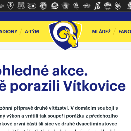
ADIONY
A-TÝM
MLÁDEŽ
FANO
ohledné akce.
ě porazili Vítkovice
sezónní přípravě druhé vítězství. V domácím souboji s
ý výkon a vrátili tak soupeři porážku z předchozího
ové první části šli sice ve druhé dvacetiminutovce