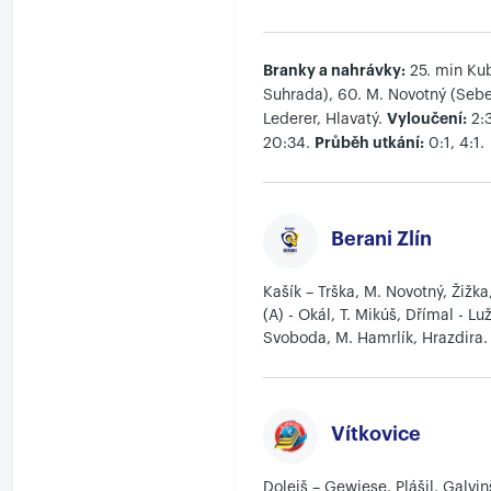
Branky a nahrávky:
25. min Kub
Suhrada), 60. M. Novotný (Seber
Vyloučení:
Lederer, Hlavatý.
2:
Průběh utkání:
20:34.
0:1, 4:1.
Berani Zlín
Kašík – Trška, M. Novotný, Žižk
(A) - Okál, T. Mikúš, Dřímal - Lu
Svoboda, M. Hamrlík, Hrazdira.
Vítkovice
Dolejš – Gewiese, Plášil, Galvi