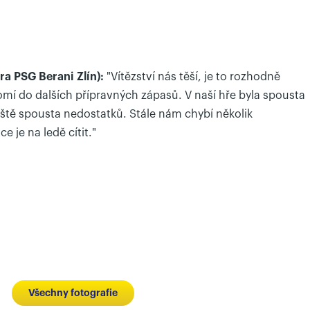
ra PSG Berani Zlín):
"Vítězství nás těší, je to rozhodně
í do dalších přípravných zápasů. V naší hře byla spousta
ještě spousta nedostatků. Stále nám chybí několik
e je na ledě cítit."
Všechny fotografie