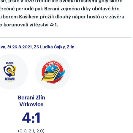
se, ještě v téže třetině ale dvěma krásnými góly skóre
věrečné periodě pak Berani zejména díky obětavé hře
Liborem Kašíkem přežili dlouhý nápor hostů a v závěru
korunovali vítězství 4:1.
ava, čt 26.8.2021, ZS Luďka Čajky, Zlín
Berani Zlín
Vítkovice
4:1
(0:0, 2:1, 2:0)