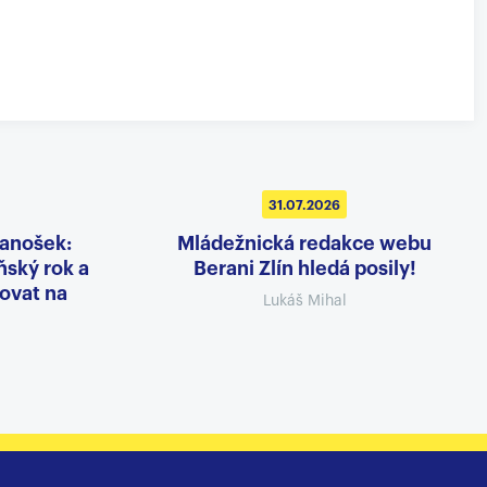
31.07.2026
Janošek:
Mládežnická redakce webu
ský rok a
Berani Zlín hledá posily!
ovat na
Lukáš Mihal