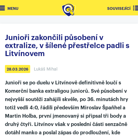
MENU
SOUVISEJÍCÍ
Junioři zakončili působení v
extralize, v šílené přestřelce padli s
Litvínovem
Lukáš Mihal
28.03.2026
Junioři se po duelu v Litvínově definitivně loučí s
Komerční banka extraligou juniorů. Své působení v
nejvyšší soutěži zahájili skvěle, po 36. minutách hry
totiž vedli 4:0, řádili především Miroslav Špaňhel a
Martin Holba, první jmenovaný si připsal tři body a
druhý čtyři. Litvínov však v poslední části senzačně
dotáhl manko a poslal zápas do prodloužení, kde