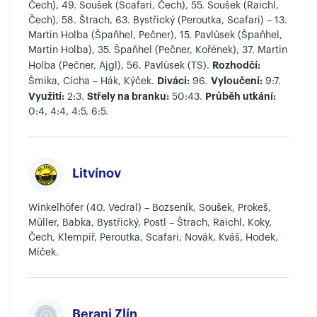
Čech), 49. Soušek (Scafari, Čech), 55. Soušek (Raichl,
Čech), 58. Štrach, 63. Bystřický (Peroutka, Scafari) – 13.
Martin Holba (Špaňhel, Pečner), 15. Pavlůsek (Špaňhel,
Martin Holba), 35. Špaňhel (Pečner, Kořének), 37. Martin
Rozhodčí:
Holba (Pečner, Ajgl), 56. Pavlůsek (TS).
Diváci:
Vyloučení:
Šmika, Cícha – Hák, Kýček.
96.
9:7.
Využití:
Střely na branku:
Průběh utkání:
2:3.
50:43.
0:4, 4:4, 4:5, 6:5.
Litvínov
Winkelhöfer (40. Vedral) – Bozseník, Soušek, Prokeš,
Müller, Babka, Bystřický, Postl – Štrach, Raichl, Koky,
Čech, Klempíř, Peroutka, Scafari, Novák, Kváš, Hodek,
Míček.
Berani Zlín