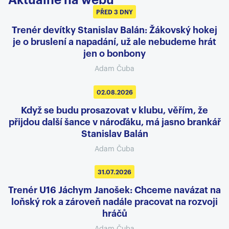
Aktuálně na webu
PŘED 3 DNY
Trenér devítky Stanislav Balán: Žákovský hokej
je o bruslení a napadání, už ale nebudeme hrát
jen o bonbony
Adam Čuba
02.08.2026
Když se budu prosazovat v klubu, věřím, že
přijdou další šance v nároďáku, má jasno brankář
Stanislav Balán
Adam Čuba
31.07.2026
Trenér U16 Jáchym Janošek: Chceme navázat na
loňský rok a zároveň nadále pracovat na rozvoji
hráčů