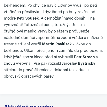
bekhendem. Po chvilce navíc Litvínov využil po pěti
vteřinách přesilovku, když ihned po buly zavěsil od
modré
Petr Soušek
. A černožlutí navíc dosáhli i na
vyrovnání! Totožná situace, totožný střelec a
čtyřgólové manko Vervy bylo rázem pryč. Jenže
následně domácí zapomněli na zadní vrátka a nařízené
trestné střílení využil
Martin Pavlůsek
kličkou do
bekhendu. Utkání přeci jenom zamířilo do prodloužení,
když ještě zpoza klece před ní vybruslil
Petr Štrach
a
znovu vyrovnal. Vše pak rozsekl
Jaroslav Bystřický
střelou do pravé šibenice a dokonal tak v duelu
obrovský obrat svých barev