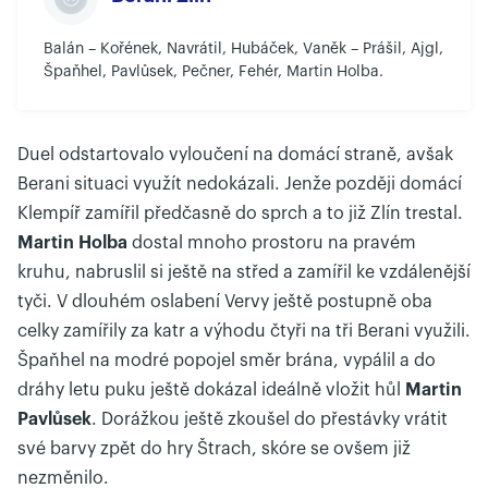
Balán – Kořének, Navrátil, Hubáček, Vaněk – Prášil, Ajgl,
Špaňhel, Pavlůsek, Pečner, Fehér, Martin Holba.
Duel odstartovalo vyloučení na domácí straně, avšak
Berani situaci využít nedokázali. Jenže později domácí
Klempíř zamířil předčasně do sprch a to již Zlín trestal.
Martin Holba
dostal mnoho prostoru na pravém
kruhu, nabruslil si ještě na střed a zamířil ke vzdálenější
tyči. V dlouhém oslabení Vervy ještě postupně oba
celky zamířily za katr a výhodu čtyři na tři Berani využili.
Špaňhel na modré popojel směr brána, vypálil a do
dráhy letu puku ještě dokázal ideálně vložit hůl
Martin
Pavlůsek
. Dorážkou ještě zkoušel do přestávky vrátit
své barvy zpět do hry Štrach, skóre se ovšem již
nezměnilo.