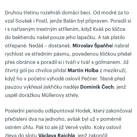
Druhou třetinu rozehráli domácí beci. Od modré za to
vzal Soušek i Postl, jenže Balán byl připraven. Poradil si
i s nařízeným trestným střílením, když Kváš po kličce
do bekhendu našel pouze jeho lapačku. A tak platilo
otřepané: Nedáš – dostaneš.
Miroslav Špaňhe
l nabral
rychlost ve středním pásmu, povedenou kličkou přešel
přes obránce a poradil si i tváří v tvář s gólmanem. Již
čtvrtý gól po chvilce přidal
Martin Holba
z mezikruží,
když ho v početní výhodě oslovil Pečner. Těsně před
pauzou vykřesal jiskřičku naděje
Dominik Čech
, jenž
uspěl dorážkou Müllerovy střely.
Poslední periodu odšpuntoval Hodek, který zakončoval
přečíslení dva na jednoho, avšak byl už v poměrně
ostrém úhlu. Pak to ale již Vervě vyšlo. Koky oslovil
zleva do slotu
Václava Raichla
, jenž zakončil