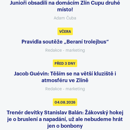
Junioři obsadili na domácím Zlín Cupu druhé
místo!
Adam Čuba
VČERA
Pravidla soutěže „Beraní trolejbus“
Redakce - marketing
PŘED 3 DNY
Jacob Guévin: Těším se na větší kluziště i
atmosféru ve Zlíně
Redakce - marketing
04.08.2026
Trenér devítky Stanislav Balán: Žákovský hokej
je o bruslení a napadání, už ale nebudeme hrát
jen o bonbony