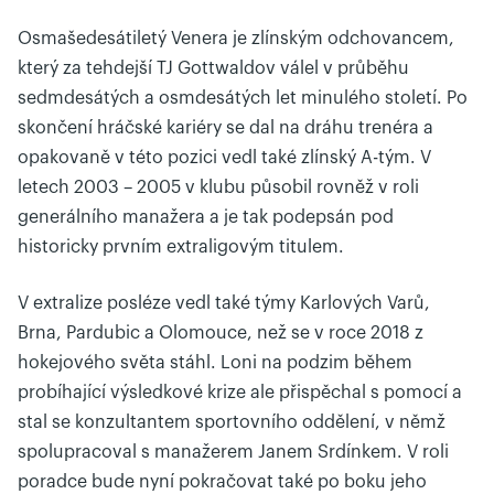
Osmašedesátiletý Venera je zlínským odchovancem,
který za tehdejší TJ Gottwaldov válel v průběhu
sedmdesátých a osmdesátých let minulého století. Po
skončení hráčské kariéry se dal na dráhu trenéra a
opakovaně v této pozici vedl také zlínský A-tým. V
letech 2003 – 2005 v klubu působil rovněž v roli
generálního manažera a je tak podepsán pod
historicky prvním extraligovým titulem.
V extralize posléze vedl také týmy Karlových Varů,
Brna, Pardubic a Olomouce, než se v roce 2018 z
hokejového světa stáhl. Loni na podzim během
probíhající výsledkové krize ale přispěchal s pomocí a
stal se konzultantem sportovního oddělení, v němž
spolupracoval s manažerem Janem Srdínkem. V roli
poradce bude nyní pokračovat také po boku jeho