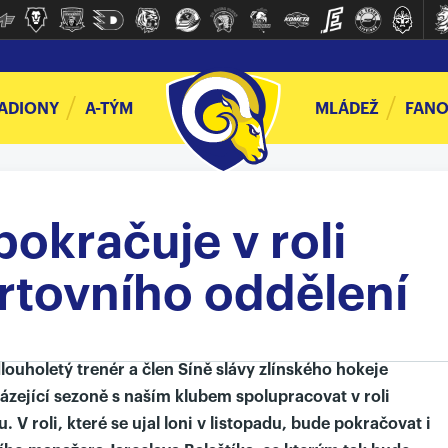
ADIONY
A-TÝM
MLÁDEŽ
FANO
okračuje v roli
rtovního oddělení
louholetý trenér a člen Síně slávy zlínského hokeje
zející sezoně s naším klubem spolupracovat v roli
 V roli, které se ujal loni v listopadu, bude pokračovat i