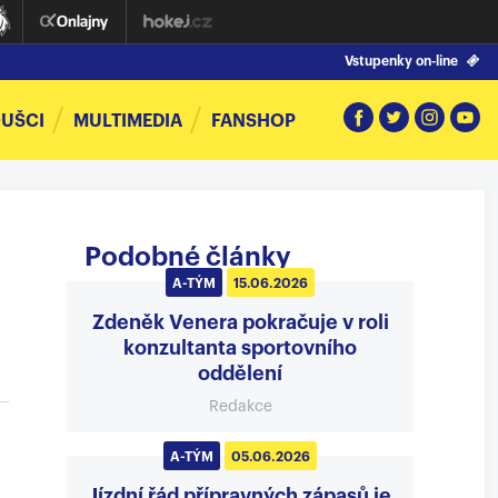
Vstupenky on-line
UŠCI
MULTIMEDIA
FANSHOP
Podobné články
A-TÝM
15.06.2026
Zdeněk Venera pokračuje v roli
konzultanta sportovního
oddělení
Redakce
A-TÝM
05.06.2026
Jízdní řád přípravných zápasů je