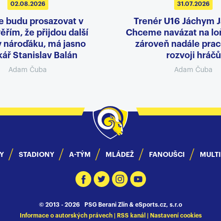
02.08.2026
31.07.2026
e budu prosazovat v
Trenér U16 Jáchym 
ěřím, že přijdou další
Chceme navázat na loň
v nároďáku, má jasno
zároveň nadále prac
ář Stanislav Balán
rozvoji hráčů
Adam Čuba
Adam Čuba
Y
STADIONY
A-TÝM
MLÁDEŽ
FANOUŠCI
MULT
© 2013 - 2026 PSG Berani Zlín &
eSports.cz, s.r.o
Informace o autorských právech
|
RSS kanál
|
Nastavení cookies