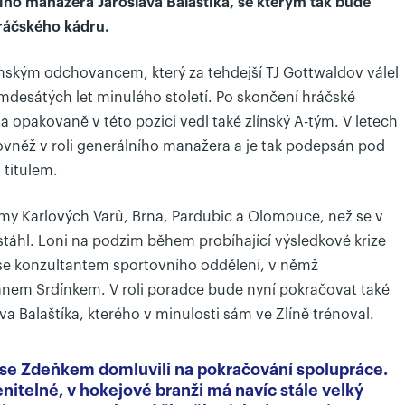
ho manažera Jaroslava Balaštíka, se kterým tak bude
ráčského kádru.
ínským odchovancem, který za tehdejší TJ Gottwaldov válel
desátých let minulého století. Po skončení hráčské
 a opakovaně v této pozici vedl také zlínský A-tým. V letech
ovněž v roli generálního manažera a je tak podepsán pod
 titulem.
týmy Karlových Varů, Brna, Pardubic a Olomouce, než se v
stáhl. Loni na podzim během probíhající výsledkové krize
l se konzultantem sportovního oddělení, v němž
nem Srdínkem. V roli poradce bude nyní pokračovat také
a Balaštíka, kterého v minulosti sám ve Zlíně trénoval.
 se Zdeňkem domluvili na pokračování spolupráce.
nitelné, v hokejové branži má navíc stále velký