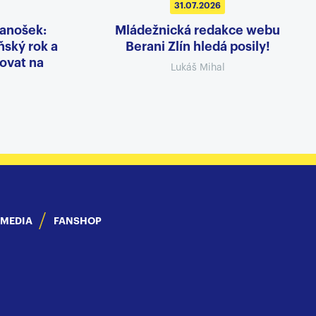
31.07.2026
Janošek:
Mládežnická redakce webu
ský rok a
Berani Zlín hledá posily!
ovat na
Lukáš Mihal
IMEDIA
FANSHOP