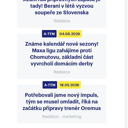
tady! Berani v létě vyzvou
soupeře ze Slovenska
Redakce
A-TÝM
04.06.2026
Známe kalendář nové sezony!
Maxa ligu zahájíme proti
Chomutovu, základní část
vyvrcholí domácím derby
Redakce
A-TÝM
18.05.2026
Potřebovali jsme nový impuls,
tým se musel omladit, říká na
začátku přípravy trenér Oremus
Redakce - marketing