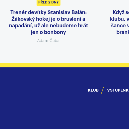
PŘED 2 DNY
Trenér devítky Stanislav Balán:
Když s
Žákovský hokej je o bruslení a
klubu, v
napadání, už ale nebudeme hrát
šance 
jen o bonbony
brank
Adam Čuba
KLUB
VSTUPENK