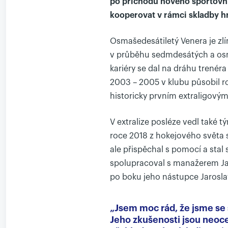
po příchodu nového sportovní
kooperovat v rámci skladby h
Osmašedesátiletý Venera je zl
v průběhu sedmdesátých a osm
kariéry se dal na dráhu trenéra
2003 – 2005 v klubu působil r
historicky prvním extraligovým
V extralize posléze vedl také 
roce 2018 z hokejového světa 
ale přispěchal s pomocí a sta
spolupracoval s manažerem Ja
po boku jeho nástupce Jaroslav
„Jsem moc rád, že jsme se
Jeho zkušenosti jsou neoce