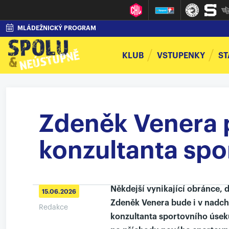
MLÁDEŽNICKÝ PROGRAM
KLUB
VSTUPENKY
ST
Zdeněk Venera p
konzultanta spo
Někdejší vynikající obránce, d
15.06.2026
Zdeněk Venera bude i v nadchá
Redakce
konzultanta sportovního úseku.