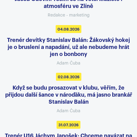
atmosféru ve Zlíně
Redakce - marketing
04.08.2026
Trenér devítky Stanislav Balán: Žákovský hokej
je o bruslení a napadání, už ale nebudeme hrát
jen o bonbony
Adam Čuba
02.08.2026
Když se budu prosazovat v klubu, věřím, že
přijdou další šance v nároďáku, má jasno brankář
Stanislav Balán
Adam Čuba
31.07.2026
Trenér U16 Jáchym Janošek: Chceme navázat na