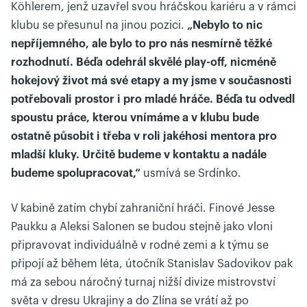
Köhlerem, jenž uzavřel svou hráčskou kariéru a v rámci
klubu se přesunul na jinou pozici.
„Nebylo to nic
nepříjemného, ale bylo to pro nás nesmírně těžké
rozhodnutí. Béďa odehrál skvělé play-off, nicméně
hokejový život má své etapy a my jsme v současnosti
potřebovali prostor i pro mladé hráče. Béďa tu odvedl
spoustu práce, kterou vnímáme a v klubu bude
ostatně působit i třeba v roli jakéhosi mentora pro
mladší kluky. Určitě budeme v kontaktu a nadále
budeme spolupracovat,“
usmívá se Srdínko.
V kabině zatím chybí zahraniční hráči. Finové Jesse
Paukku a Aleksi Salonen se budou stejně jako vloni
připravovat individuálně v rodné zemi a k týmu se
připojí až během léta, útočník Stanislav Sadovikov pak
má za sebou náročný turnaj nižší divize mistrovství
světa v dresu Ukrajiny a do Zlína se vrátí až po