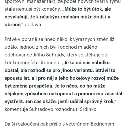
sportovní manažer fakt, že počet nových tváří v týmu
stále nemusí být konečný.
„Může to být útok, ale
nevylučuji, že k nějakým změnám může dojít i v
obraně,“
dodává.
Právě v obraně se hned několik výrazných změn již
událo, jednou z nich byl i odchod mladého
odchovance Jiřího Suhrady, který se stěhuje do
konkurenčních Litoměřic.
„Jirka od nás nabídku
dostal, ale rozhodl se pro jinou variantu. Strávil tu
spoustu let, a i pro něj a jeho hokejový rozvoj může
být změna prospěšná. Je to něco, co ho může
nějakým způsobem nakopnout a pomoci mu zase dál
vystřelit. Jen čas ukáže, jestli udělal správný krok,“
komentuje Suhradovo rozhodnutí Srdínko.
Další rozloučení pak přišlo s veteránem Bedřichem