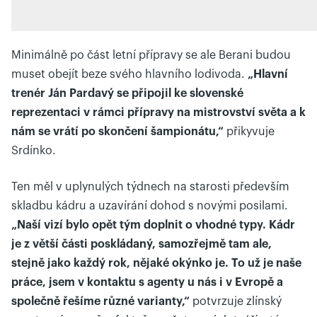
Minimálně po část letní přípravy se ale Berani budou
muset obejít beze svého hlavního lodivoda.
„Hlavní
trenér Ján Pardavý se připojil ke slovenské
reprezentaci v rámci přípravy na mistrovství světa a k
nám se vrátí po skončení šampionátu,“
přikyvuje
Srdínko.
Ten měl v uplynulých týdnech na starosti především
skladbu kádru a uzavírání dohod s novými posilami.
„Naší vizí bylo opět tým doplnit o vhodné typy. Kádr
je z větší části poskládaný, samozřejmě tam ale,
stejně jako každý rok, nějaké okýnko je. To už je naše
práce, jsem v kontaktu s agenty u nás i v Evropě a
společně řešíme různé varianty,“
potvrzuje zlínský