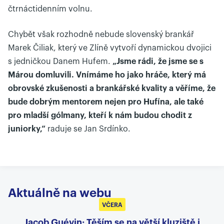
čtrnáctidenním volnu.
Chybět však rozhodně nebude slovenský brankář
Marek Čiliak, který ve Zlíně vytvoří dynamickou dvojici
s jedničkou Danem Hufem.
„Jsme rádi, že jsme se s
Márou domluvili. Vnímáme ho jako hráče, který má
obrovské zkušenosti a brankářské kvality a věříme, že
bude dobrým mentorem nejen pro Hufína, ale také
pro mladší gólmany, kteří k nám budou chodit z
juniorky,“
raduje se Jan Srdínko.
Aktuálně na webu
VČERA
Jacob Guévin: Těším se na větší kluziště i