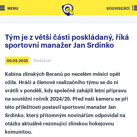
MENU
SOUVISEJÍCÍ
Tým je z větší části poskládaný, říká
sportovní manažer Jan Srdínko
Redakce
05.05.2025
Kabina zlínských Beranů po necelém měsíci opět
ožila. Hráči a členové realizačního týmu se do ní
vrátili v pondělí, kdy společně zahájili letní přípravu
na soutěžní ročník 2024/25. Před naši kameru se při
této příležitosti postavil sportovní manažer Jan
Srdínko, který přítomným novinářům odpovídal na
otázky aktuálně rezonující zlínskou hokejovou
komunitou.