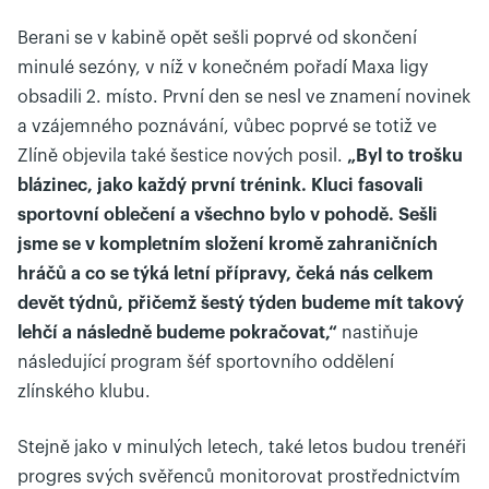
Berani se v kabině opět sešli poprvé od skončení
minulé sezóny, v níž v konečném pořadí Maxa ligy
obsadili 2. místo. První den se nesl ve znamení novinek
a vzájemného poznávání, vůbec poprvé se totiž ve
Zlíně objevila také šestice nových posil.
„Byl to trošku
blázinec, jako každý první trénink. Kluci fasovali
sportovní oblečení a všechno bylo v pohodě. Sešli
jsme se v kompletním složení kromě zahraničních
hráčů a co se týká letní přípravy, čeká nás celkem
devět týdnů, přičemž šestý týden budeme mít takový
lehčí a následně budeme pokračovat,“
nastiňuje
následující program šéf sportovního oddělení
zlínského klubu.
Stejně jako v minulých letech, také letos budou trenéři
progres svých svěřenců monitorovat prostřednictvím