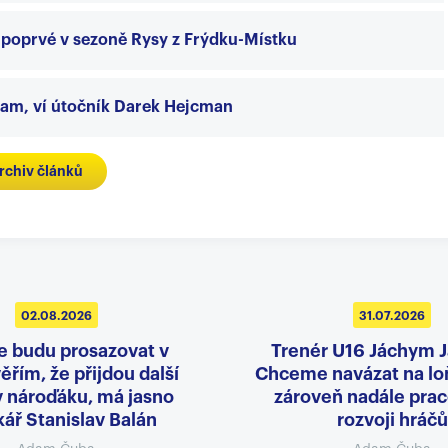
i poprvé v sezoně Rysy z Frýdku-Místku
nam, ví útočník Darek Hejcman
rchiv článků
02.08.2026
31.07.2026
e budu prosazovat v
Trenér U16 Jáchym 
ěřím, že přijdou další
Chceme navázat na loň
v nároďáku, má jasno
zároveň nadále prac
ář Stanislav Balán
rozvoji hráčů