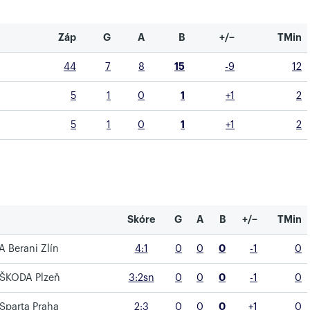
Záp
G
A
B
+/−
TMin
44
7
8
15
-9
12
5
1
0
1
+1
2
5
1
0
1
+1
2
Skóre
G
A
B
+/−
TMin
 Berani Zlín
4:1
0
0
0
-1
0
 ŠKODA Plzeň
3:2sn
0
0
0
-1
0
Sparta Praha
2:3
0
0
0
+1
0