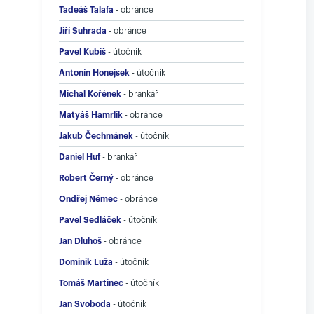
Tadeáš Talafa
-
obránce
Jiří Suhrada
-
obránce
Pavel Kubiš
-
útočník
Antonín Honejsek
-
útočník
Michal Kořének
-
brankář
Matyáš Hamrlík
-
obránce
Jakub Čechmánek
-
útočník
Daniel Huf
-
brankář
Robert Černý
-
obránce
Ondřej Němec
-
obránce
Pavel Sedláček
-
útočník
Jan Dluhoš
-
obránce
Dominik Luža
-
útočník
Tomáš Martinec
-
útočník
Jan Svoboda
-
útočník