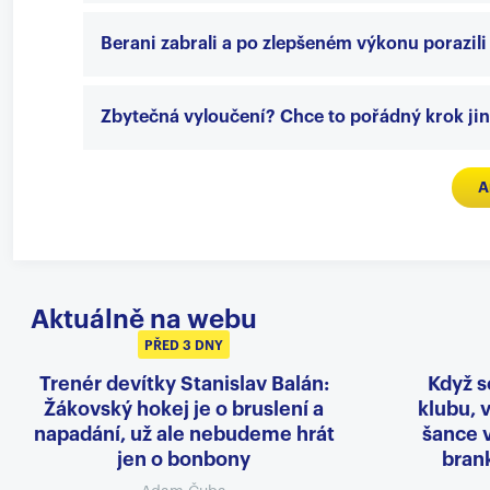
Berani zabrali a po zlepšeném výkonu porazil
Zbytečná vyloučení? Chce to pořádný krok ji
A
Aktuálně na webu
PŘED 3 DNY
Trenér devítky Stanislav Balán:
Když s
Žákovský hokej je o bruslení a
klubu, v
napadání, už ale nebudeme hrát
šance 
jen o bonbony
brank