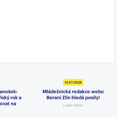
31.07.2026
Janošek:
Mládežnická redakce webu
ský rok a
Berani Zlín hledá posily!
ovat na
Lukáš Mihal