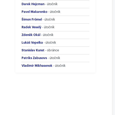
Darek Hejcman
-
útočník
Pavel Makarenko
-
útočník
Šimon Frömel
-
útočník
Radek Veselý
-
útočník
Zdeněk Okál
-
útočník
Lukáš Vopelka
-
útočník
Stanislav Kunst
-
obránce
Patriks Zabusovs
-
útočník
Vladimír Mikhasenok
-
útočník