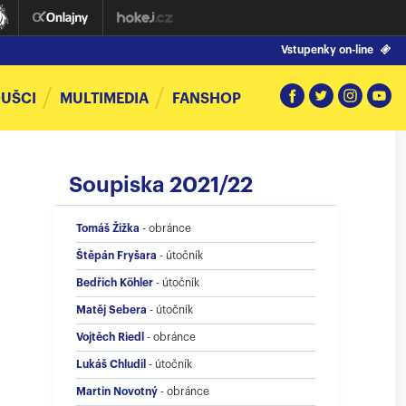
Vstupenky on-line
UŠCI
MULTIMEDIA
FANSHOP
Soupiska 2021/22
Tomáš Žižka
-
obránce
Štěpán Fryšara
-
útočník
Bedřich Köhler
-
útočník
Matěj Sebera
-
útočník
Vojtěch Riedl
-
obránce
Lukáš Chludil
-
útočník
Martin Novotný
-
obránce