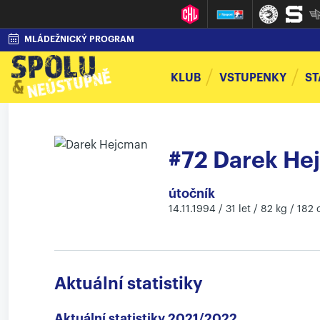
MLÁDEŽNICKÝ PROGRAM
KLUB
VSTUPENKY
ST
#72 Darek He
útočník
14.11.1994 / 31 let / 82 kg / 182
Aktuální statistiky
Aktuální statistiky 2021/2022