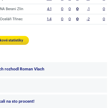
NA Berani Zlín
4:1
0
0
0
-1
0
Oceláři Třinec
1:4
0
0
0
-2
0
kové statistiky
ech rozhodl Roman Vlach
ali na sto procent!