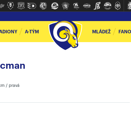
ADIONY
A-TÝM
MLÁDEŽ
FANO
jcman
 cm / pravá