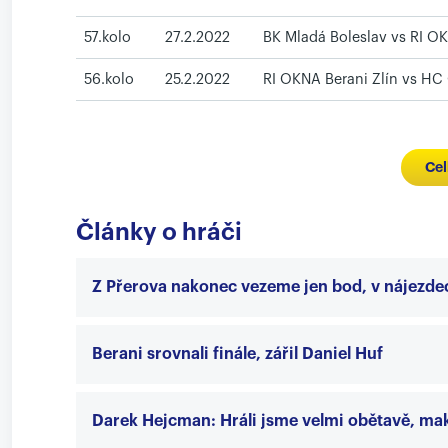
57.kolo
27.2.2022
BK Mladá Boleslav vs RI OK
56.kolo
25.2.2022
RI OKNA Berani Zlín vs HC 
Cel
Články o hráči
Z Přerova nakonec vezeme jen bod, v nájezd
Berani srovnali finále, zářil Daniel Huf
Darek Hejcman: Hráli jsme velmi obětavě, mak