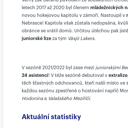
Věrný žák
Beranů
původem ze sousedních Otrokovi
letech 2017 až 2020 byl členem
mládežnických n
novou hokejovou kapitolu v zámoří. Nastoupil v
n
Nebrasce! Kapitola však zůstala nedopsána, kvůli
obránce se vrátil domů. Určitou útěchou pak jis
juniorské lize
za tým
Växjö Lakers.
V sezóně 2021/2022 byl zase mezi
juniorskými Be
24 asistencí
! V téže sezóně debutoval v
extralize
těch šťastných odchovanců, kteří našli místo 
každou sezónu zpestřené o hostování napříč Mor
Hodonína
a
Valašského Meziříčí
.
Aktuální statistiky