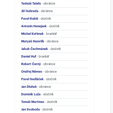
Tadeáš Talafa
-
obránce
Jiří Suhrada
-
obránce
Pavel Kubiš
-
útočník
Antonín Honejsek
-
útočník
Michal Kořének
-
brankář
Matyáš Hamrlík
-
obránce
Jakub Čechmánek
-
útočník
Daniel Huf
-
brankář
Robert Černý
-
obránce
Ondřej Němec
-
obránce
Pavel Sedláček
-
útočník
Jan Dluhoš
-
obránce
Dominik Luža
-
útočník
Tomáš Martinec
-
útočník
Jan Svoboda
-
útočník