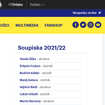
Vstupenky on-line
UŠCI
MULTIMEDIA
FANSHOP
Soupiska 2021/22
Tomáš Žižka
-
obránce
Štěpán Fryšara
-
útočník
Bedřich Köhler
-
útočník
Matěj Sebera
-
útočník
Vojtěch Riedl
-
obránce
Lukáš Chludil
-
útočník
Martin Novotný
-
obránce