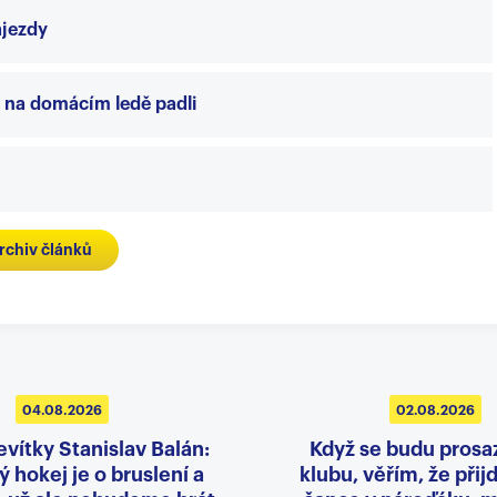
ájezdy
ni na domácím ledě padli
rchiv článků
04.08.2026
02.08.2026
evítky Stanislav Balán:
Když se budu prosa
 hokej je o bruslení a
klubu, věřím, že přij