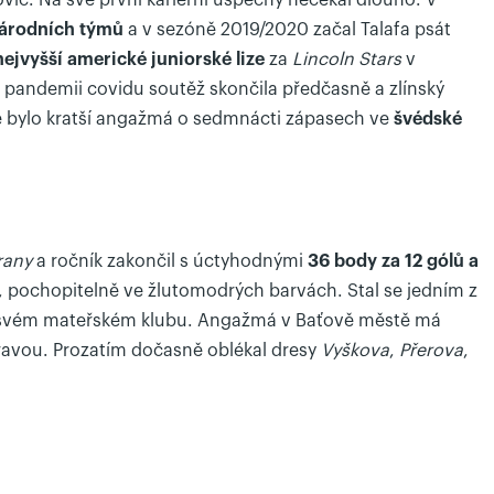
c. Na své první kariérní úspěchy nečekal dlouho. V
árodních týmů
a v sezóně 2019/2020 začal Talafa psát
ejvyšší americké juniorské lize
za
Lincoln Stars
v
 pandemii covidu soutěž skončila předčasně a zlínský
tě bylo kratší angažmá o sedmnácti zápasech ve
švédské
rany
a ročník zakončil s úctyhodnými
36 body za 12 gólů a
, pochopitelně ve žlutomodrých barvách. Stal se jedním z
ve svém mateřském klubu. Angažmá v Baťově městě má
avou. Prozatím dočasně oblékal dresy
Vyškova
,
Přerova
,