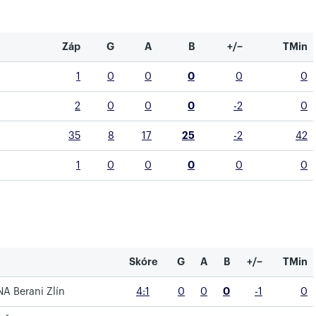
Záp
G
A
B
+/−
TMin
1
0
0
0
0
0
2
0
0
0
-2
0
35
8
17
25
-2
42
1
0
0
0
0
0
Skóre
G
A
B
+/−
TMin
A Berani Zlín
4:1
0
0
0
-1
0