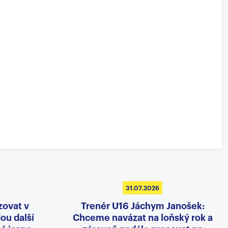
31.07.2026
zovat v
Trenér U16 Jáchym Janošek:
dou další
Chceme navázat na loňský rok a