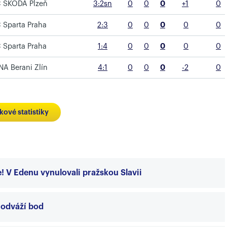
C ŠKODA Plzeň
3:2sn
0
0
0
+1
0
 Sparta Praha
2:3
0
0
0
0
0
 Sparta Praha
1:4
0
0
0
0
0
A Berani Zlín
4:1
0
0
0
-2
0
kové statistiky
e! V Edenu vynulovali pražskou Slavii
 odváží bod