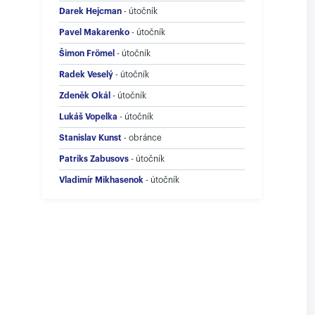
Darek Hejcman
-
útočník
Pavel Makarenko
-
útočník
Šimon Frömel
-
útočník
Radek Veselý
-
útočník
Zdeněk Okál
-
útočník
Lukáš Vopelka
-
útočník
Stanislav Kunst
-
obránce
Patriks Zabusovs
-
útočník
Vladimír Mikhasenok
-
útočník