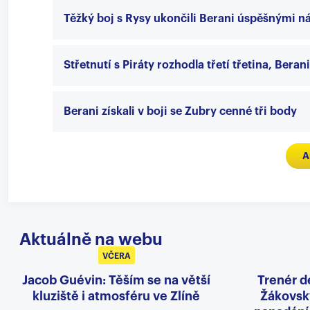
Těžký boj s Rysy ukončili Berani úspěšnými n
Střetnutí s Piráty rozhodla třetí třetina, Bera
Berani získali v boji se Zubry cenné tři body
A
Aktuálně na webu
VČERA
Jacob Guévin: Těším se na větší
Trenér d
kluziště i atmosféru ve Zlíně
Žákovský