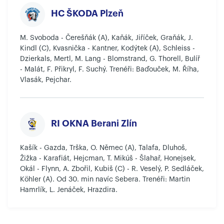
HC ŠKODA Plzeň
M. Svoboda - Čerešňák (A), Kaňák, Jiříček, Graňák, J.
Kindl (C), Kvasnička - Kantner, Kodýtek (A), Schleiss -
Dzierkals, Mertl, M. Lang - Blomstrand, G. Thorell, Bulíř
- Malát, F. Přikryl, F. Suchý. Trenéři: Baďouček, M. Říha,
Vlasák, Pejchar.
RI OKNA Berani Zlín
Kašík - Gazda, Trška, O. Němec (A), Talafa, Dluhoš,
Žižka - Karafiát, Hejcman, T. Mikúš - Šlahař, Honejsek,
Okál - Flynn, A. Zbořil, Kubiš (C) - R. Veselý, P. Sedláček,
Köhler (A). Od 30. min navíc Sebera. Trenéři: Martin
Hamrlík, L. Jenáček, Hrazdira.