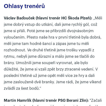
Ohlasy trenérů
Václav Baďouček (hlavní trenér HC Škoda Plzeň):
„Měli
jsme dobrý vstup do utkání, dali jsme rychlý gól, což
jsme si přáli. Poté jsme se přibrzdili dvojnásobným
vyloučením. Přesto naše hra v první třetině byla dobrá,
měli jsme tam hodně šancí a zápas jsme tu měli
rozhodnout. Ve druhé třetině jsme trošku vypadli z
rytmu, nebyli jsme důrazní a málo jsme se tlačili do
brány. Umožnili jsme soupeři vyrovnat, ale bylo
důležité, že jsme si vzali zpět brzy ztracené vedení. V
poslední třetině už jsme opět měli více ze hry a dali
jsme zaslouženě dvě branky. Jsme rádi, že jsme víkend
zvládli za šest bodů.“
Martin Hamrlík (hlavní trenér PSG Berani Zlín):
"Začali