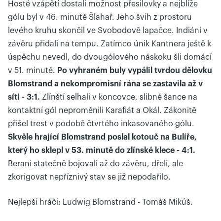
Hosté vzápětí dostali možnost přesilovky a nejblíže
gólu byl v 46. minutě Šlahař. Jeho švih z prostoru
levého kruhu skončil ve Svobodově lapačce. Indiáni v
závěru přidali na tempu. Zatímco únik Kantnera ještě k
úspěchu nevedl, do dvougólového náskoku šli domácí
v 51. minutě.
Po vyhraném buly vypálil tvrdou dělovku
Blomstrand a nekompromisní rána se zastavila až v
síti - 3:1.
Zlínští selhali v koncovce, slibné šance na
kontaktní gól neproměnili Karafiát a Okál. Zákonitě
přišel trest v podobě čtvrtého inkasovaného gólu.
Skvěle hrající Blomstrand poslal kotouč na Bulíře,
který ho sklepl v 53. minutě do zlínské klece - 4:1.
Berani statečně bojovali až do závěru, dřeli, ale
zkorigovat nepříznivý stav se již nepodařilo.
Nejlepší hráči: Ludwig Blomstrand - Tomáš Mikúš.