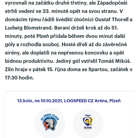
vyrovnali na začátku druhé třetiny, ale Západopčeši
strhli vedení ve 33. minutě opět na svou stranu. V
domácím týmu řádili švédští útočníci Gustaf Thorell a
Ludwig Blomstrand. Berani drželi krok až do 51.
minuty, poté Plzeň přidala během dvou minut další
góly a rozhodla souboj. Hosté dřeli až do závěrečné
sirény, ale doplatili na nepřesnou koncovku a opět
bídnou produktivitu. Jediný gól vstřelil Tomáš Mikúš.
Zlín hraje v pátek 15. října doma se Spartou, začátek v
17:30 hodin.
13.kolo, ne 10.10.2021, LOGSPEED CZ Aréna, Plzeň