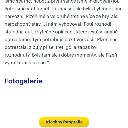
jsme špatně, neboť z první šance jsme inkasovali gól.
Poté jsme vrátili zpět do zápasu, ale byli zbytečně jsme
nervózní. Plzeň měla ve druhé třetině více ze hry, ale
nerozhodný stav 1:1 nám vyhovoval. Poté rozhodl
stupidní faul, zbytečné oplácení, které ještě v kabině
potrestáme. Tým potřebuje pozitivní věci., Plzeň nás
potrestala, z buly přišel třetí gól a zápas byl
rozhodnutý. Byly tam ale i dobré momenty, ale Plzeň
vyhrála zaslouženě."
Fotogalerie
Všechny fotografie