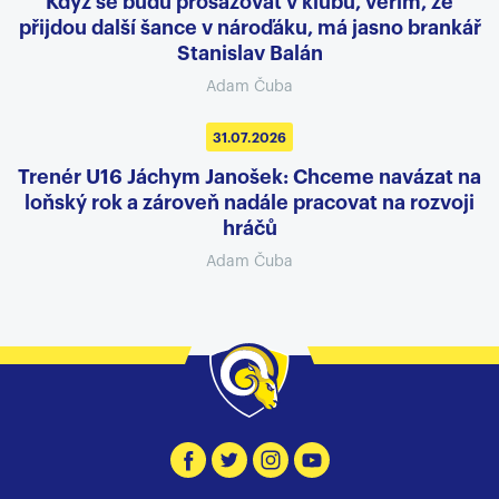
Když se budu prosazovat v klubu, věřím, že
přijdou další šance v nároďáku, má jasno brankář
Stanislav Balán
Adam Čuba
31.07.2026
Trenér U16 Jáchym Janošek: Chceme navázat na
loňský rok a zároveň nadále pracovat na rozvoji
hráčů
Adam Čuba