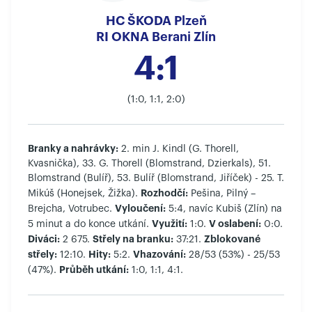
HC ŠKODA Plzeň
RI OKNA Berani Zlín
4:1
(1:0, 1:1, 2:0)
Branky a nahrávky:
2. min J. Kindl (G. Thorell,
Kvasnička), 33. G. Thorell (Blomstrand, Dzierkals), 51.
Blomstrand (Bulíř), 53. Bulíř (Blomstrand, Jiříček) - 25. T.
Rozhodčí:
Mikúš (Honejsek, Žižka).
Pešina, Pilný –
Vyloučení:
Brejcha, Votrubec.
5:4, navíc Kubiš (Zlín) na
Využití:
V oslabení:
5 minut a do konce utkání.
1:0.
0:0.
Diváci:
Střely na branku:
Zblokované
2 675.
37:21.
střely:
Hity:
Vhazování:
12:10.
5:2.
28/53 (53%) - 25/53
Průběh utkání:
(47%).
1:0, 1:1, 4:1.