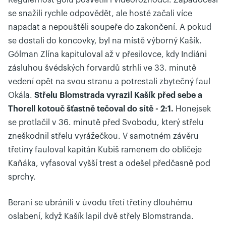
Regulérnost gólu posvětili i videorozhodčí. Západočeši
se snažili rychle odpovědět, ale hosté začali více
napadat a nepouštěli soupeře do zakončení. A pokud
se dostali do koncovky, byl na místě výborný Kašík.
Gólman Zlína kapituloval až v přesilovce, kdy Indiáni
zásluhou švédských forvardů strhli ve 33. minutě
vedení opět na svou stranu a potrestali zbytečný faul
Okála.
Střelu Blomstrada vyrazil Kašík před sebe a
Thorell kotouč šťastně tečoval do sítě - 2:1.
Honejsek
se protlačil v 36. minutě před Svobodu, který střelu
zneškodnil střelu vyrážečkou. V samotném závěru
třetiny fauloval kapitán Kubiš ramenem do obličeje
Kaňáka, vyfasoval vyšší trest a odešel předčasně pod
sprchy.
Berani se ubránili v úvodu třetí třetiny dlouhému
oslabení, když Kašík lapil dvě střely Blomstranda.