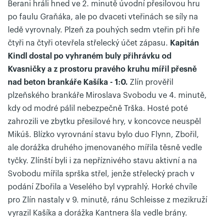
Berani hráli hned ve 2. minutě úvodní přesilovou hru
po faulu Graňáka, ale po dvaceti vteřinách se síly na
ledě vyrovnaly. Plzeň za pouhých sedm vteřin při hře
čtyři na čtyři otevřela střelecký účet zápasu.
Kapitán
Kindl dostal po vyhraném buly přihrávku od
Kvasničky a z prostoru pravého kruhu mířil přesně
nad beton brankáře Kašíka - 1:0.
Zlín prověřil
plzeňského brankáře Miroslava Svobodu ve 4. minutě,
kdy od modré pálil nebezpečně Trška. Hosté poté
zahrozili ve zbytku přesilové hry, v koncovce neuspěl
Mikúš. Blízko vyrovnání stavu bylo duo Flynn, Zbořil,
ale dorážka druhého jmenovaného mířila těsně vedle
tyčky. Zlínští byli i za nepříznivého stavu aktivní a na
Svobodu mířila sprška střel, jenže střelecký prach v
podání Zbořila a Veselého byl vyprahlý. Horké chvíle
pro Zlín nastaly v 9. minutě, ránu Schleisse z mezikruží
vyrazil Kašíka a dorážka Kantnera šla vedle brány.