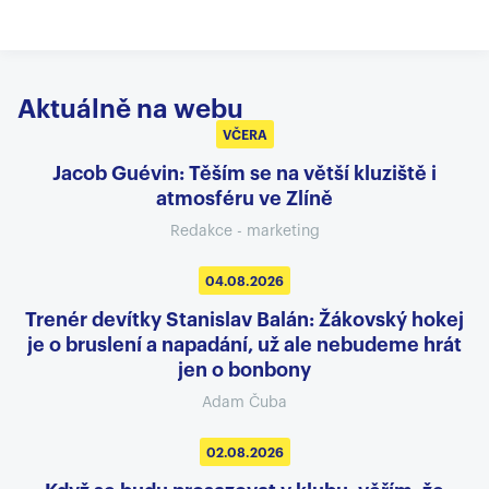
Aktuálně na webu
VČERA
Jacob Guévin: Těším se na větší kluziště i
atmosféru ve Zlíně
Redakce - marketing
04.08.2026
Trenér devítky Stanislav Balán: Žákovský hokej
je o bruslení a napadání, už ale nebudeme hrát
jen o bonbony
Adam Čuba
02.08.2026