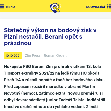
MENU
SOUVISEJÍCÍ
Statečný výkon na bodový zisk v
Plzni nestačil. Berani opět s
prázdnou
Zlin Press - Roman Ordelt
10.10.2021
Hokejisté PSG Berani Zlín prohráli v utkání 13. kola
Tipsport extraligy 2021/22 na ledě týmu HC Škoda
Plzeň 1:4 a zůstali popáté v řadě bez bodového zisku.
Před zápasem rozšířil marodku v obraně Martin
Novotný (nemoc), zatímco extraligovou premiéru si
odbyl devatenáctiletý junior Tadeáš Talafa. Indiáni šli
hned ve druhé minutě do rychlého vedení. Zlínští