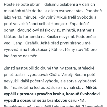
Hosté se poté ubránili dalšímu oslabení a v dalších
minutách stále dotírali s cílem vyrovnat stav. Podobně
jako ve 13. minutě, kdy volný Mikúš trefil Svobodu a
poté ve velké šanci selhal Honejsek. Západočeši
odmítli dvougólový náskok v 15. minutě, Kantner s
kličkou do forhendu na Kašíka nevyzrál. Podobně si
vedli Lang i Graňák. Ještě před první sirénou měl
vyrovnání na holi zkušený Köhler, těsný stav 1:0 pro
Indiány se nezměnil.
Zlínští nastoupili do druhé třetiny zostra, střelecké
příležitosti si vypracovali Okál a Veselý. Berani poté
nevyužili další početní výhodu, ale sotva vyloučený
Bulíř naskočil na led po zásluze srovnali stav.
Mikúš
vypálil z prostoru pravého kruhu, kotouč Svobodovi
vypadl a došoural se za brankovou čáru - 1:1.