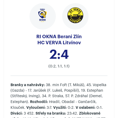
RI OKNA Berani Zlín
HC VERVA Litvínov
2:4
(0:2, 1:1, 1:1)
Branky a nahrávky:
38. min Fořt (T. Mikúš), 45. Vopelka
(Gazda) - 17. Jarůšek (F. Lukeš, Pospíšil), 19. Estephan
(Stříteský, Irving), 34. P. Straka, 57. P. Zdráhal (Demel,
Rozhodčí:
Estephan).
Hradil, Obadal - Gančarčík,
Vyloučení:
Využití:
V oslabení:
Klouček.
3:7.
0:2.
0:1.
Diváci:
Střely na branku:
Zblokované
3 452.
23:42.