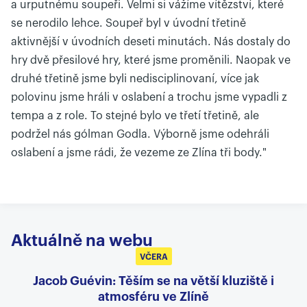
a urputnému soupeři. Velmi si vážíme vítězství, které
se nerodilo lehce. Soupeř byl v úvodní třetině
aktivnější v úvodních deseti minutách. Nás dostaly do
hry dvě přesilové hry, které jsme proměnili. Naopak ve
druhé třetině jsme byli nedisciplinovaní, více jak
polovinu jsme hráli v oslabení a trochu jsme vypadli z
tempa a z role. To stejné bylo ve třetí třetině, ale
podržel nás gólman Godla. Výborně jsme odehráli
oslabení a jsme rádi, že vezeme ze Zlína tři body."
Aktuálně na webu
VČERA
Jacob Guévin: Těším se na větší kluziště i
atmosféru ve Zlíně