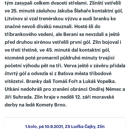
tým zasypali celkem dvaceti střelami. Zlínští vstřelili
ve 25. minutě zásluhou Jakuba Šlahaře kontaktní gól,
Litvínov si vzal trenérskou výzvu a sudí branku ke
značné nevoli diváků neuznali. Hosté šli do
tříbrankového vedení, ale Berani se nevzdali a ještě
před druhou sirénou vstřelili první gól. Zlín bojoval i
ve třetí třetině, ve 45. minutě dal kontaktní gól,
nicméně poté promarnil půldruhé minuty trvající
početní výhodu pět na tři. Verva ještě v závěru přidala
čtvrtý gól a odvezla si z Baťova města tříbodové
vítězství. Branky dali Tomáš Fořt a Lukáš Vopelka.
Utkání nedohráli pro zranění obránci Ondřej Němec a
Jiří Suhrada. Zlín hraje v neděli 12. září moravské
derby na ledě Komety Brno.
1.kolo, pá 10.9.2021, ZS Luďka Čajky, Zlín