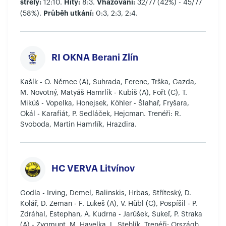
střely:
Hity:
Vhazování:
12:10.
8:3.
32/77 (42%) - 45/77
Průběh utkání:
(58%).
0:3, 2:3, 2:4.
RI OKNA Berani Zlín
Kašík - O. Němec (A), Suhrada, Ferenc, Trška, Gazda,
M. Novotný, Matyáš Hamrlík - Kubiš (A), Fořt (C), T.
Mikúš - Vopelka, Honejsek, Köhler - Šlahař, Fryšara,
Okál - Karafiát, P. Sedláček, Hejcman. Trenéři: R.
Svoboda, Martin Hamrlík, Hrazdira.
HC VERVA Litvínov
Godla - Irving, Demel, Balinskis, Hrbas, Stříteský, D.
Kolář, D. Zeman - F. Lukeš (A), V. Hübl (C), Pospíšil - P.
Zdráhal, Estephan, A. Kudrna - Jarůšek, Sukeľ, P. Straka
(A) - Zygmunt, M. Havelka, L. Stehlík. Trenéři: Országh,