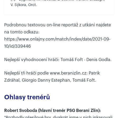
V. Sýkora, Orct.
Podrobnou textovou on-line reportáž z utkání najdete
na tomto odkazu:
https://www.onlajny.com/match/index/date/2021-09-
10/id/339446
Nejlepší vyhodnocení hráči: Tomáš Fořt - Denis Godla.
Nejlepší tři hráči podle www.beranizlin.cz: Patrik
Zdráhal, Giorgio Danny Estephan, Tomáš Fořt.
Ohlasy trenérů
Robert Svoboda (hlavní trenér PSG Berani Zlín):
"Rozhodly přesilové hry, dvakrát jsme v nich inkasovali,