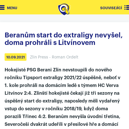
MENU
SOUVISEJÍCÍ
Beranům start do extraligy nevyšel,
doma prohráli s Litvínovem
Zlin Press - Roman Ordelt
10.09.2021
Hokejisté PSG Berani Zlín nevstoupili do nového
ročníku Tipsport extraligy 2021/22 úspěšně, neboť v
1. kole prohráli na domácím ledě s týmem HC Verva
Litvínov 2:4. Zlínští hokejisté čekají již tři sezony na
úspěšný start do extraligy, naposledy měli vydařený
vstup do sezony v ročníku 2018/19, když doma
porazili Třinec 4:2. Beranům nevyšla úvodní třetina,
Severočeši dvakrát udeřili v přesilové hře a domácí