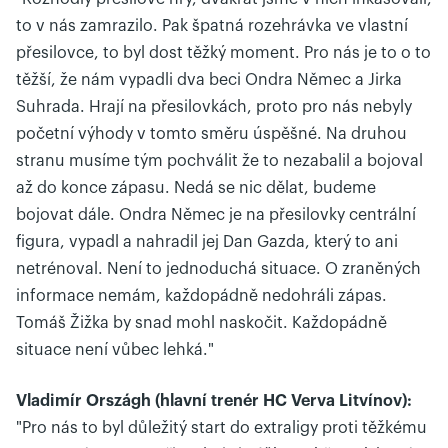
to v nás zamrazilo. Pak špatná rozehrávka ve vlastní
přesilovce, to byl dost těžký moment. Pro nás je to o to
těžší, že nám vypadli dva beci Ondra Němec a Jirka
Suhrada. Hrají na přesilovkách, proto pro nás nebyly
početní výhody v tomto směru úspěšné. Na druhou
stranu musíme tým pochválit že to nezabalil a bojoval
až do konce zápasu. Nedá se nic dělat, budeme
bojovat dále. Ondra Němec je na přesilovky centrální
figura, vypadl a nahradil jej Dan Gazda, který to ani
netrénoval. Není to jednoduchá situace. O zraněných
informace nemám, každopádně nedohráli zápas.
Tomáš Žižka by snad mohl naskočit. Každopádně
situace není vůbec lehká."
Vladimír Országh (hlavní trenér HC Verva Litvínov):
"Pro nás to byl důležitý start do extraligy proti těžkému