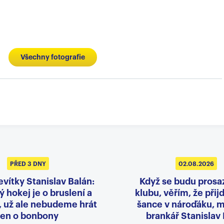
Všechny fotografie
PŘED 3 DNY
02.08.2026
evítky Stanislav Balán:
Když se budu prosa
 hokej je o bruslení a
klubu, věřím, že přij
, už ale nebudeme hrát
šance v nároďáku, m
jen o bonbony
brankář Stanislav