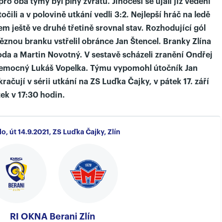
ro oba týmy byl plný zvratů. Jihočeši se ujali již vedení
točili a v polovině utkání vedli 3:2. Nejlepší hráč na ledě
 ještě ve druhé třetině srovnal stav. Rozhodující gól
těznou branku vstřelil obránce Jan Štencel. Branky Zlína
oda a Martin Novotný. V sestavě scházeli zranění Ondřej
emocný Lukáš Vopelka. Týmu vypomohl útočník Jan
ačují v sérii utkání na ZS Luďka Čajky, v pátek 17. září
tek v 17:30 hodin.
lo, út 14.9.2021, ZS Luďka Čajky, Zlín
RI OKNA Berani Zlín