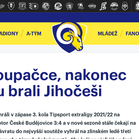
ADIONY
A-TÝM
MLÁDEŽ
FANO
houpačce, nakonec
u brali Jihočeši
ráli v zápase 3. kola Tipsport extraligy 2021/22 na
r České Budějovice 3:4 a v nové sezoně stále čekají na
vratu do nejvyšší soutěže vyhrál na zlínském ledě třetí