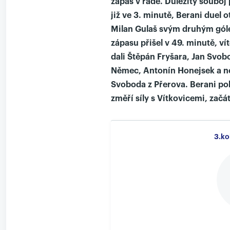
zápas v řadě. Důležitý souboj p
již ve 3. minutě, Berani duel o
Milan Gulaš svým druhým gólem
zápasu přišel v 49. minutě, ví
dali Štěpán Fryšara, Jan Svob
Němec, Antonín Honejsek a n
Svoboda z Přerova. Berani pokr
změří síly s Vítkovicemi, začá
3.ko