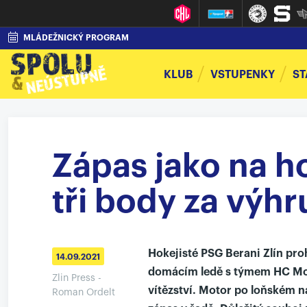
MLÁDEŽNICKÝ PROGRAM
KLUB
VSTUPENKY
ST
Zápas jako na 
tři body za výhr
Hokejisté PSG Berani Zlín proh
14.09.2021
domácím ledě s týmem HC Moto
Zlin Press -
vítězství. Motor po loňském ná
Roman Ordelt