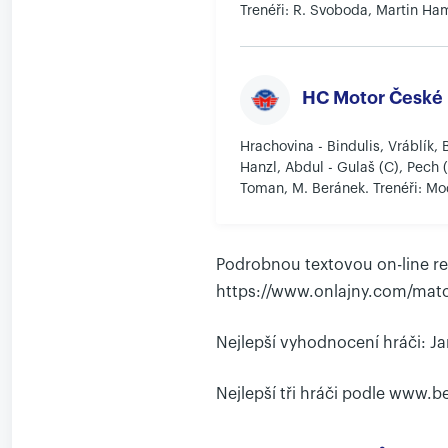
Trenéři: R. Svoboda, Martin Ham
HC Motor České 
Hrachovina - Bindulis, Vráblík, 
Hanzl, Abdul - Gulaš (C), Pech (
Toman, M. Beránek. Trenéři: Mod
Podrobnou textovou on-line re
https://www.onlajny.com/matc
Nejlepší vyhodnocení hráči: J
Nejlepší tři hráči podle www.b