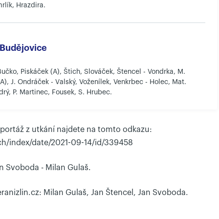
rlík, Hrazdira.
Budějovice
Bučko, Piskáček (A), Štich, Slováček, Štencel - Vondrka, M.
A), J. Ondráček - Valský, Voženílek, Venkrbec - Holec, Mat.
rý, P. Martinec, Fousek, S. Hrubec.
portáž z utkání najdete na tomto odkazu:
h/index/date/2021-09-14/id/339458
an Svoboda - Milan Gulaš.
eranizlin.cz: Milan Gulaš, Jan Štencel, Jan Svoboda.