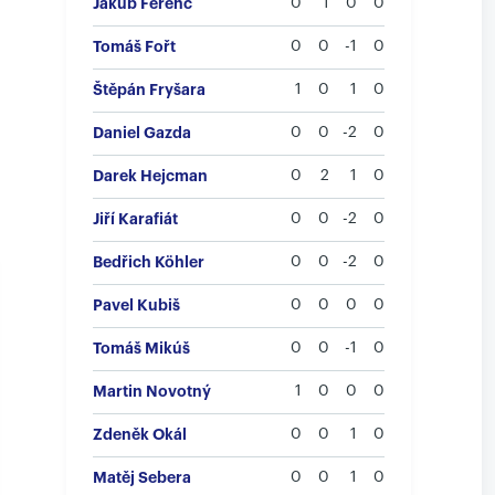
Jakub Ferenc
0
1
0
0
Tomáš Fořt
0
0
-1
0
Štěpán Fryšara
1
0
1
0
Daniel Gazda
0
0
-2
0
Darek Hejcman
0
2
1
0
Jiří Karafiát
0
0
-2
0
Bedřich Köhler
0
0
-2
0
Pavel Kubiš
0
0
0
0
Tomáš Mikúš
0
0
-1
0
Martin Novotný
1
0
0
0
Zdeněk Okál
0
0
1
0
Matěj Sebera
0
0
1
0