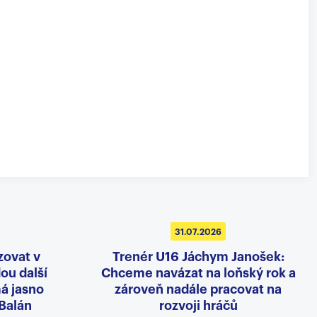
31.07.2026
zovat v
Trenér U16 Jáchym Janošek:
dou další
Chceme navázat na loňský rok a
á jasno
zároveň nadále pracovat na
 Balán
rozvoji hráčů