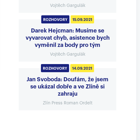
Vojtěch Gargulák
ROZHOVORY
15.09.2021
Darek Hejcman: Musíme se
vyvarovat chyb, asistence bych
vyměnil za body pro tým
Vojtěch Gargulák
ROZHOVORY
14.09.2021
Jan Svoboda: Doufám, že jsem
se ukázal dobře a ve Zlíně si
zahraju
Zlín Press Roman Ordelt