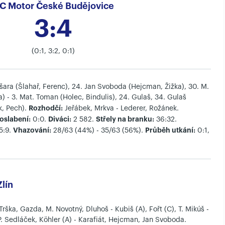
C Motor České Budějovice
3:4
(0:1, 3:2, 0:1)
šara (Šlahař, Ferenc), 24. Jan Svoboda (Hejcman, Žižka), 30. M.
 - 3. Mat. Toman (Holec, Bindulis), 24. Gulaš, 34. Gulaš
Rozhodčí:
k, Pech).
Jeřábek, Mrkva - Lederer, Rožánek.
oslabení:
Diváci:
Střely na branku:
0:0.
2 582.
36:32.
Vhazování:
Průběh utkání:
5:9.
28/63 (44%) - 35/63 (56%).
0:1,
lín
Trška, Gazda, M. Novotný, Dluhoš - Kubiš (A), Fořt (C), T. Mikúš -
 P. Sedláček, Köhler (A) - Karafiát, Hejcman, Jan Svoboda.