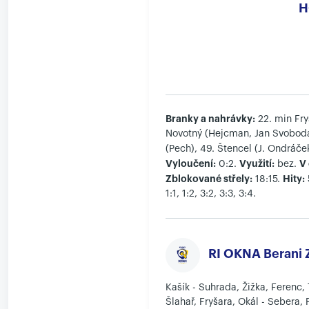
H
Branky a nahrávky:
22. min Fry
Novotný (Hejcman, Jan Svoboda)
(Pech), 49. Štencel (J. Ondráče
Vyloučení:
Využití:
V 
0:2.
bez.
Zblokované střely:
Hity:
18:15.
1:1, 1:2, 3:2, 3:3, 3:4.
RI OKNA Berani Z
Kašík - Suhrada, Žižka, Ferenc, 
Šlahař, Fryšara, Okál - Sebera,