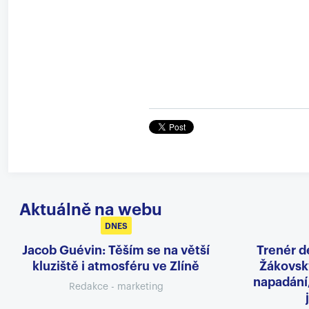
Aktuálně na webu
DNES
Jacob Guévin: Těším se na větší
Trenér d
kluziště i atmosféru ve Zlíně
Žákovský
napadání
Redakce - marketing