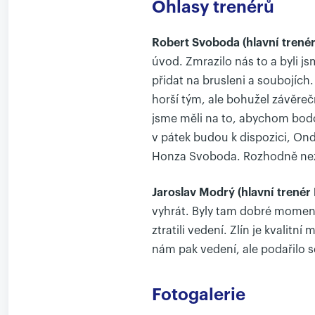
Ohlasy trenérů
Robert Svoboda (hlavní trenér
úvod. Zmrazilo nás to a byli j
přidat na brusleni a soubojích
horší tým, ale bohužel závěreč
jsme měli na to, abychom bodo
v pátek budou k dispozici, On
Honza Svoboda. Rozhodně nezk
Jaroslav Modrý (hlavní trené
vyhrát. Byly tam dobré momenty
ztratili vedení. Zlín je kvalitní
nám pak vedení, ale podařilo 
Fotogalerie