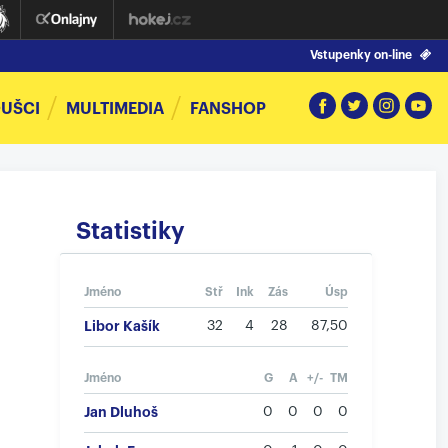
Vstupenky on-line
UŠCI
MULTIMEDIA
FANSHOP
Statistiky
Jméno
Stř
Ink
Zás
Úsp
Libor Kašík
32
4
28
87,50
Jméno
G
A
+/-
TM
Jan Dluhoš
0
0
0
0