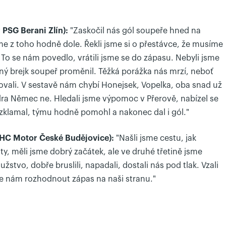
 PSG Berani Zlín):
"Zaskočil nás gól soupeře hned na
sme z toho hodně dole. Řekli jsme si o přestávce, že musíme
. To se nám povedlo, vrátili jsme se do zápasu. Nebyli jsme
ný brejk soupeř proměnil. Těžká porážka nás mrzí, neboť
vali. V sestavě nám chybí Honejsek, Vopelka, oba snad už
dra Němec ne. Hledali jsme výpomoc v Přerově, nabízel se
lamal, týmu hodně pomohl a nakonec dal i gól."
r HC Motor České Budějovice):
"Našli jsme cestu, jak
, měli jsme dobrý začátek, ale ve druhé třetině jsme
 mužstvo, dobře bruslili, napadali, dostali nás pod tlak. Vzali
se nám rozhodnout zápas na naši stranu."