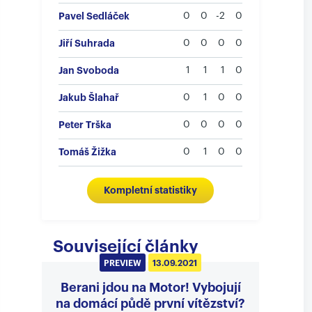
Pavel Sedláček
0
0
-2
0
Jiří Suhrada
0
0
0
0
Jan Svoboda
1
1
1
0
Jakub Šlahař
0
1
0
0
Peter Trška
0
0
0
0
Tomáš Žižka
0
1
0
0
Kompletní statistiky
Související články
PREVIEW
13.09.2021
Berani jdou na Motor! Vybojují
na domácí půdě první vítězství?