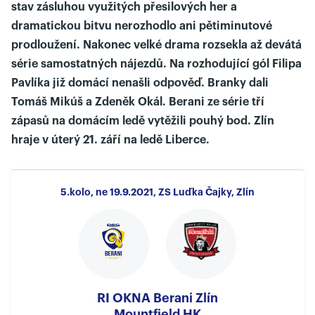
stav zásluhou využitých přesilových her a
dramatickou bitvu nerozhodlo ani pětiminutové
prodloužení. Nakonec velké drama rozsekla až devátá
série samostatných nájezdů. Na rozhodující gól Filipa
Pavlíka již domácí nenašli odpověď. Branky dali
Tomáš Mikúš a Zdeněk Okál. Berani ze série tří
zápasů na domácím ledě vytěžili pouhý bod. Zlín
hraje v úterý 21. září na ledě Liberce.
5.kolo, ne 19.9.2021, ZS Luďka Čajky, Zlín
RI OKNA Berani Zlín
Mountfield HK