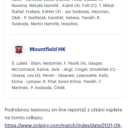
Novotný, Matyáš Hamrlík - Kubiš (A), Fořt (C), T. Mikúš -
Šlahař, Fryšara, Köhler (A) - Jan Svoboda, Hejcman,
Okál - P. Sedláček, Karafiát, Sebera. Trenéři: R.
Svoboda, Martin Hamrlík, Hrazdira.
Mountfield HK
Š. Lukeš - Blain, Nedomlel, F. Pavlík (A), Gaspar,
McCormack, Kalina, Jank - Jergl, Cingel, Smoleňák (C) -
Orsava, Lev (A), Perret - Oksanen, Lalancette, Kelly
Klíma - Lamper, R. Pilař, Kevin Klíma. Trenéři: T.
Martinec, P. Svoboda, Čihák.
Podrobnou textovou on-line reportáž z utkání najdete
na tomto odkazu:
https://www.onlajny.com/match/index/date/2021-09-