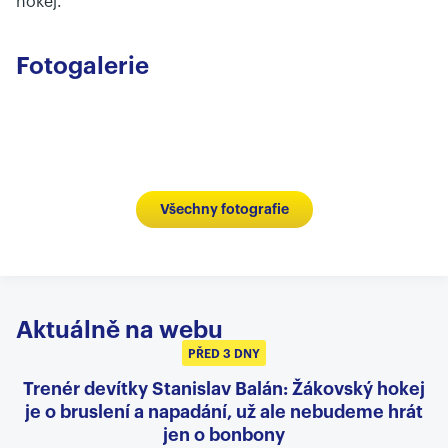
hokej."
Fotogalerie
Všechny fotografie
Aktuálně na webu
PŘED 3 DNY
Trenér devítky Stanislav Balán: Žákovský hokej
je o bruslení a napadání, už ale nebudeme hrát
jen o bonbony