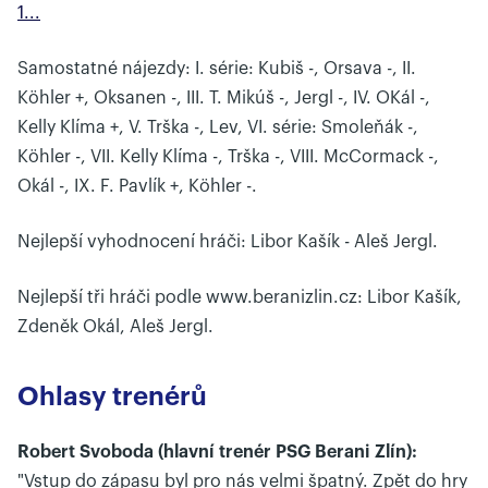
1...
Samostatné nájezdy: I. série: Kubiš -, Orsava -, II.
Köhler +, Oksanen -, III. T. Mikúš -, Jergl -, IV. OKál -,
Kelly Klíma +, V. Trška -, Lev, VI. série: Smoleňák -,
Köhler -, VII. Kelly Klíma -, Trška -, VIII. McCormack -,
Okál -, IX. F. Pavlík +, Köhler -.
Nejlepší vyhodnocení hráči: Libor Kašík - Aleš Jergl.
Nejlepší tři hráči podle www.beranizlin.cz: Libor Kašík,
Zdeněk Okál, Aleš Jergl.
Ohlasy trenérů
Robert Svoboda (hlavní trenér PSG Berani Zlín):
"Vstup do zápasu byl pro nás velmi špatný. Zpět do hry