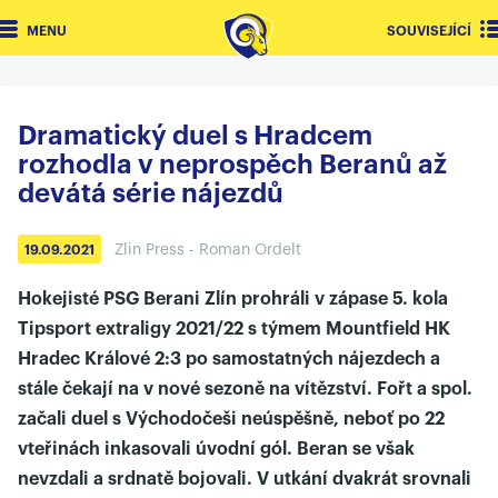
MENU
SOUVISEJÍCÍ
Dramatický duel s Hradcem
rozhodla v neprospěch Beranů až
devátá série nájezdů
Zlin Press - Roman Ordelt
19.09.2021
Hokejisté PSG Berani Zlín prohráli v zápase 5. kola
Tipsport extraligy 2021/22 s týmem Mountfield HK
Hradec Králové 2:3 po samostatných nájezdech a
stále čekají na v nové sezoně na vítězství. Fořt a spol.
začali duel s Východočeši neúspěšně, neboť po 22
vteřinách inkasovali úvodní gól. Beran se však
nevzdali a srdnatě bojovali. V utkání dvakrát srovnali