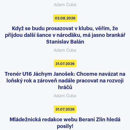
Adam Čuba
02.08.2026
Když se budu prosazovat v klubu, věřím, že
přijdou další šance v nároďáku, má jasno brankář
Stanislav Balán
Adam Čuba
31.07.2026
Trenér U16 Jáchym Janošek: Chceme navázat na
loňský rok a zároveň nadále pracovat na rozvoji
hráčů
Adam Čuba
31.07.2026
Mládežnická redakce webu Berani Zlín hledá
posily!