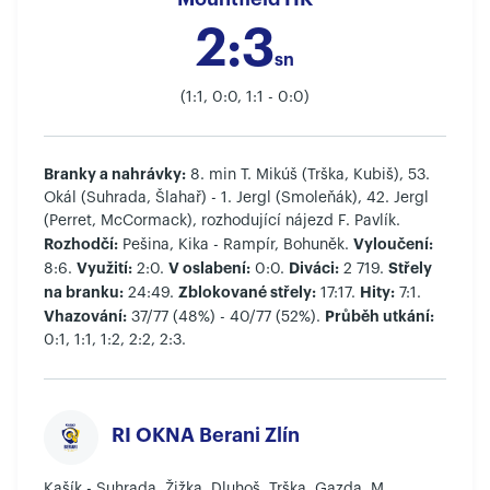
2:3
sn
(1:1, 0:0, 1:1 - 0:0)
Branky a nahrávky:
8. min T. Mikúš (Trška, Kubiš), 53.
Okál (Suhrada, Šlahař) - 1. Jergl (Smoleňák), 42. Jergl
(Perret, McCormack), rozhodující nájezd F. Pavlík.
Rozhodčí:
Vyloučení:
Pešina, Kika - Rampír, Bohuněk.
Využití:
V oslabení:
Diváci:
Střely
8:6.
2:0.
0:0.
2 719.
na branku:
Zblokované střely:
Hity:
24:49.
17:17.
7:1.
Vhazování:
Průběh utkání:
37/77 (48%) - 40/77 (52%).
0:1, 1:1, 1:2, 2:2, 2:3.
RI OKNA Berani Zlín
Kašík - Suhrada, Žižka, Dluhoš, Trška, Gazda, M.