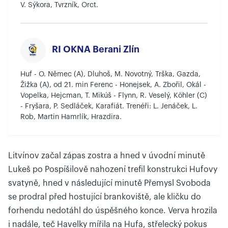
V. Sýkora, Tvrzník, Orct.
RI OKNA Berani Zlín
Huf - O. Němec (A), Dluhoš, M. Novotný, Trška, Gazda,
Žižka (A), od 21. min Ferenc - Honejsek, A. Zbořil, Okál -
Vopelka, Hejcman, T. Mikúš - Flynn, R. Veselý, Köhler (C)
- Fryšara, P. Sedláček, Karafiát. Trenéři: L. Jenáček, L.
Rob, Martin Hamrlík, Hrazdira.
Litvínov začal zápas zostra a hned v úvodní minutě
Lukeš po Pospíšilově nahození trefil konstrukci Hufovy
svatyně, hned v následující minutě Přemysl Svoboda
se prodral před hostující brankoviště, ale kličku do
forhendu nedotáhl do úspěšného konce. Verva hrozila
i nadále, teč Havelky mířila na Hufa, střelecký pokus