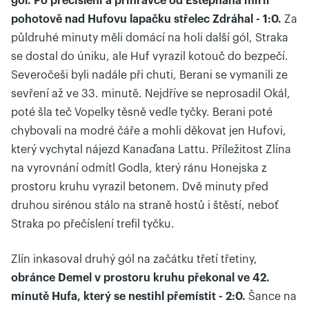
gól. Po přečíslení a přihrávce od Estephana mířil
pohotově nad Hufovu lapačku střelec Zdráhal - 1:0.
Za
půldruhé minuty měli domácí na holi další gól, Straka
se dostal do úniku, ale Huf vyrazil kotouč do bezpečí.
Severočeši byli nadále při chuti, Berani se vymanili ze
sevření až ve 33. minutě. Nejdříve se neprosadil Okál,
poté šla teč Vopelky těsně vedle tyčky. Berani poté
chybovali na modré čáře a mohli děkovat jen Hufovi,
který vychytal nájezd Kanaďana Lattu. Příležitost Zlína
na vyrovnání odmítl Godla, který ránu Honejska z
prostoru kruhu vyrazil betonem. Dvě minuty před
druhou sirénou stálo na straně hostů i štěstí, neboť
Straka po přečíslení trefil tyčku.
Zlín inkasoval druhý gól na začátku třetí třetiny,
obránce Demel v prostoru kruhu překonal ve 42.
minutě Hufa, který se nestihl přemístit - 2:0.
Šance na