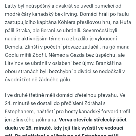
Latty byl neúspěšný a dvakrát se uvedl pumelicí od
modré čáry kanadský bek Irving. Domácí hráli po faulu
zastupujícího kapitána Köhlera přesilovou hru, na Hufa
pálil Straka, ale Berani se ubránili. Severočeši byli
nadále aktivnějším týmem a zbrzdilo je vyloučení
Demela. Zlínští v početní převaze zatlačili, na gólmana
Godlu mířili Zbořil, Němec a Gazda bez úspěchu, ale
Litvínov se ubránil v oslabení bez újmy. Brankáři na
obou stranách byli bezchybní a diváci se nedočkali v
úvodní třetině žádného gólu.
I ve druhé třetině měli domácí zřetelnou převahu. Ve
24. minutě se dostali do přečíslení Zdráhal s
Estephanem, naštěstí pro hosty kanadský forvard trefil
jen zlínského gólmana.
Verva otevřela střelecký účet
duelu ve 25. minutě, kdy její tlak vyústil ve vedoucí