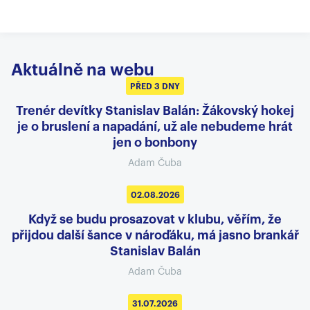
Aktuálně na webu
PŘED 3 DNY
Trenér devítky Stanislav Balán: Žákovský hokej
je o bruslení a napadání, už ale nebudeme hrát
jen o bonbony
Adam Čuba
02.08.2026
Když se budu prosazovat v klubu, věřím, že
přijdou další šance v nároďáku, má jasno brankář
Stanislav Balán
Adam Čuba
31.07.2026