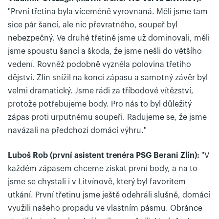
"První třetina byla víceméně vyrovnaná. Měli jsme tam
sice pár šancí, ale nic převratného, soupeř byl
nebezpečný. Ve druhé třetině jsme už dominovali, měli
jsme spoustu šancí a škoda, že jsme nešli do většího
vedení. Rovněž podobně vyzněla polovina třetího
dějství. Zlín snížil na konci zápasu a samotný závěr byl
velmi dramatický. Jsme rádi za tříbodové vítězství,
protože potřebujeme body. Pro nás to byl důležitý
zápas proti urputnému soupeři. Radujeme se, že jsme
navázali na předchozí domácí výhru."
Luboš Rob (první asistent trenéra PSG Berani Zlín):
"V
každém zápasem chceme získat první body, a na to
jsme se chystali i v Litvínově, který byl favoritem
utkání. První třetinu jsme ještě odehráli slušně, domácí
využili našeho propadu ve vlastním pásmu. Obránce