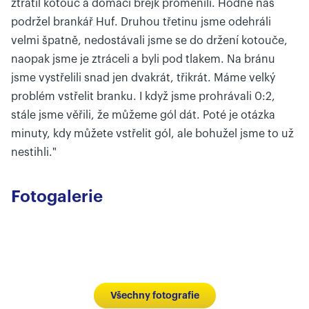
ztratil kotouč a domácí brejk proměnili. Hodně nás
podržel brankář Huf. Druhou třetinu jsme odehráli
velmi špatně, nedostávali jsme se do držení kotouče,
naopak jsme je ztráceli a byli pod tlakem. Na bránu
jsme vystřelili snad jen dvakrát, třikrát. Máme velký
problém vstřelit branku. I když jsme prohrávali 0:2,
stále jsme věřili, že můžeme gól dát. Poté je otázka
minuty, kdy můžete vstřelit gól, ale bohužel jsme to už
nestihli."
Fotogalerie
Všechny fotografie