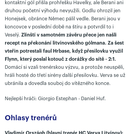
kontaktní gól přišla prohřešku Havelky, ale Berani ani
druhou početní výhodu nevyužili. Godlu ohrozil jen
Honejsek, obránce Němec pálil vedle. Berani jsou v
koncovce v poslední době na štíru a potvrdil to i
Veselý.
Zlínští v samotném závěru přece jen našli
recept na překonání litvínovského gólmana. Za šest
vteřin potrestali faul Hrbase, když přesilovku využil
Flynn, který poslal kotouč z dorážky do sítě - 2:1.
Domácí si vzali trenérskou výzvu, a protože neuspěli,
hráli hosté do třetí sirény další přesilovku. Verva se už
ubránila a dovedla souboj do vítězného konce.
Nejlepší hráči: Giorgio Estephan - Daniel Huf.
Ohlasy trenérů
Vladimír Országh (hlavní trenér HC Verva Litvínov):