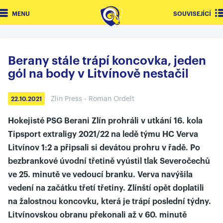
MENU
SOUVISEJÍCÍ
Berany stále trápí koncovka, jeden
gól na body v Litvínově nestačil
Zlin Press - Roman Ordelt
22.10.2021
Hokejisté PSG Berani Zlín prohráli v utkání 16. kola
Tipsport extraligy 2021/22 na ledě týmu HC Verva
Litvínov 1:2 a připsali si devátou prohru v řadě. Po
bezbrankové úvodní třetině vyústil tlak Severočechů
ve 25. minutě ve vedoucí branku. Verva navýšila
vedení na začátku třetí třetiny. Zlínští opět doplatili
na žalostnou koncovku, která je trápí poslední týdny.
Litvínovskou obranu překonali až v 60. minutě