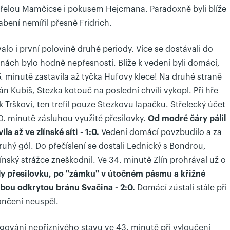
 střelou Mamčicse i pokusem Hejcmana. Paradoxně byli blíže
abení nemířil přesně Fridrich.
lo i první polovině druhé periody. Více se dostávali do
nách bylo hodně nepřesností. Blíže k vedení byli domácí,
 minutě zastavila až tyčka Hufovy klece! Na druhé straně
tán Kubiš, Stezka kotouč na poslední chvíli vykopl. Při hře
 k Trškovi, ten trefil pouze Stezkovu lapačku. Střelecký účet
0. minutě zásluhou využité přesilovky.
Od modré čáry pálil
la až ve zlínské síti - 1:0.
Vedení domácí povzbudilo a za
uhý gól. Do přečíslení se dostali Lednický s Bondrou,
nský strážce zneškodnil. Ve 34. minutě Zlín prohrával už o
ly přesilovku, po "zámku" v útočném pásmu a křižné
ebou odkrytou bránu Svačina - 2:0.
Domácí zůstali stále při
ončení neuspěl.
igování nepříznivého stavu ve 43. minutě při vyloučení