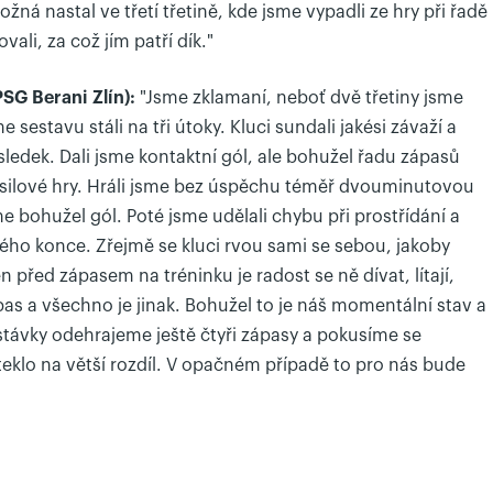
žná nastal ve třetí třetině, kde jsme vypadli ze hry při řadě
vali, za což jím patří dík."
SG Berani Zlín):
"Jsme zklamaní, neboť dvě třetiny jsme
 sestavu stáli na tři útoky. Kluci sundali jakési závaží a
ýsledek. Dali jsme kontaktní gól, ale bohužel řadu zápasů
silové hry. Hráli jsme bez úspěchu téměř dvouminutovou
sme bohužel gól. Poté jsme udělali chybu při prostřídání a
ého konce. Zřejmě se kluci rvou sami se sebou, jakoby
 před zápasem na tréninku je radost se ně dívat, lítají,
ápas a všechno je jinak. Bohužel to je náš momentální stav a
stávky odehrajeme ještě čtyři zápasy a pokusíme se
klo na větší rozdíl. V opačném případě to pro nás bude