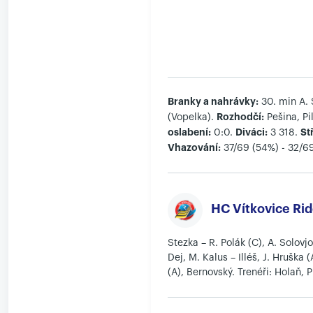
Branky a nahrávky:
30. min A. S
Rozhodčí:
(Vopelka).
Pešina, Pi
oslabení:
Diváci:
St
0:0.
3 318.
Vhazování:
37/69 (54%) - 32/6
HC Vítkovice Rid
Stezka – R. Polák (C), A. Solovjo
Dej, M. Kalus – Illéš, J. Hruška 
(A), Bernovský. Trenéři: Holaň, 