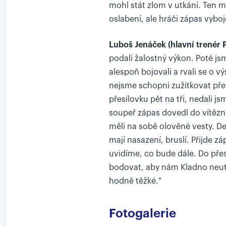
mohl stát zlom v utkání. Ten mo
oslabení, ale hráči zápas vybojo
Luboš Jenáček (hlavní trenér P
podali žalostný výkon. Poté jsme
alespoň bojovali a rvali se o v
nejsme schopni zužitkovat pře
přesilovku pět na tři, nedali j
soupeř zápas dovedl do vítězn
měli na sobě olověné vesty. Den
mají nasazení, bruslí. Přijde z
uvidíme, co bude dále. Do pře
bodovat, aby nám Kladno neute
hodně těžké."
Fotogalerie