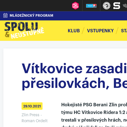
MLÁDEŽNICKÝ PROGRAM
KLUB
VSTUPENKY
ST
Vítkovice zasadi
přesilovkách, B
Hokejisté PSG Berani Zlín proh
29.10.2021
týmu HC Vítkovice Ridera 1:2 
Zlin Press -
trestali v přesilových hrách, n
Roman Ordelt