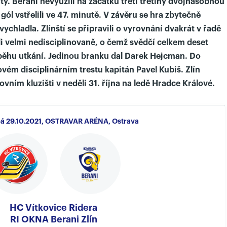
uty. Berani nevyužili na začátku třetí třetiny dvojnásobnou
gól vstřelili ve 47. minutě. V závěru se hra zbytečně
vychladla. Zlínští se připravili o vyrovnání dvakrát v řadě
i velmi nedisciplinovaně, o čemž svědčí celkem deset
ěhu utkání. Jedinou branku dal Darek Hejcman. Do
ovém disciplinárním trestu kapitán Pavel Kubiš. Zlín
ovním kluzišti v neděli 31. října na ledě Hradce Králové.
 pá 29.10.2021, OSTRAVAR ARÉNA, Ostrava
HC Vítkovice Ridera
RI OKNA Berani Zlín