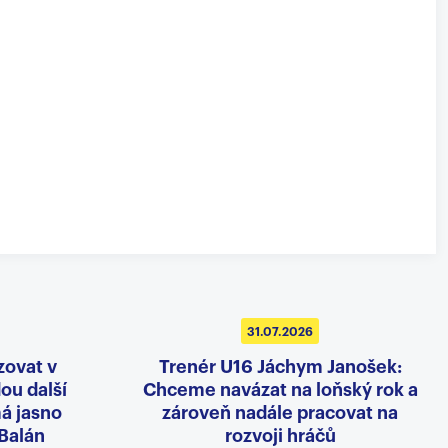
31.07.2026
zovat v
Trenér U16 Jáchym Janošek:
dou další
Chceme navázat na loňský rok a
á jasno
zároveň nadále pracovat na
 Balán
rozvoji hráčů