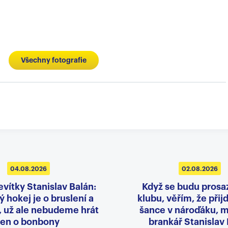
Všechny fotografie
04.08.2026
02.08.2026
evítky Stanislav Balán:
Když se budu prosa
 hokej je o bruslení a
klubu, věřím, že přij
, už ale nebudeme hrát
šance v nároďáku, m
jen o bonbony
brankář Stanislav