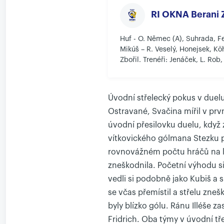
RI OKNA Berani Z
Huf - O. Němec (A), Suhrada, F
Mikúš – R. Veselý, Honejsek, Köh
Zbořil. Trenéři: Jenáček, L. Rob
Úvodní střelecký pokus v duelu
Ostravané, Svačina mířil v prv
úvodní přesilovku duelu, když z
vítkovického gólmana Stezku po
rovnovážném počtu hráčů na le
zneškodnila. Početní výhodu s
vedli si podobně jako Kubiš a sp
se včas přemístil a střelu zneš
byly blízko gólu. Ránu Illéše z
Fridrich. Oba týmy v úvodní tř