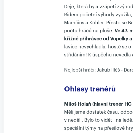
Deje, která byla vzápětí zvýho
Ridera početní výhody využila, 
Mamčics a Köhler. Přesto se Be
počtu hráčů na ploše.
Ve 47. 
křižné přihrávce od Vopelky a 
lavice nevychladla, hosté se 
střídáním! K úspěchu nevedla 
Nejlepší hráči: Jakub Illéš - D
Ohlasy trenérů
Miloš Holaň (hlavní trenér HC
Měli jsme dostatek času, odpoč
v neděli. Bylo to vidět i na le
speciální týmy na přesilové hry.