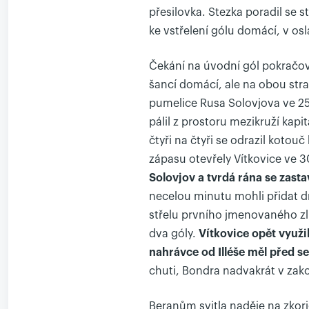
přesilovka. Stezka poradil se
ke vstřelení gólu domácí, v osl
Čekání na úvodní gól pokračova
šancí domácí, ale na obou stra
pumelice Rusa Solovjova ve 25.
pálil z prostoru mezikruží kapi
čtyři na čtyři se odrazil kotouč
zápasu otevřely Vítkovice ve 3
Solovjov a tvrdá rána se zastavi
necelou minutu mohli přidat dr
střelu prvního jmenovaného zlí
dva góly.
Vítkovice opět využi
nahrávce od Illéše měl před s
chuti, Bondra nadvakrát v zak
Beranům svitla naděje na zkor