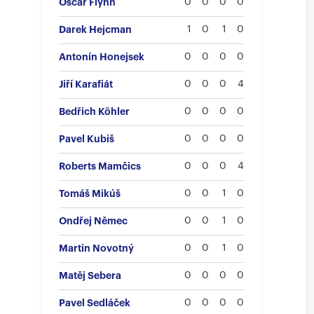
Oscar Flynn
0
0
0
0
Darek Hejcman
1
0
1
0
Antonín Honejsek
0
0
0
0
Jiří Karafiát
0
0
0
4
Bedřich Köhler
0
0
0
0
Pavel Kubiš
0
0
0
0
Roberts Mamčics
0
0
0
4
Tomáš Mikúš
0
0
1
0
Ondřej Němec
0
0
1
0
Martin Novotný
0
0
1
0
Matěj Sebera
0
0
0
0
Pavel Sedláček
0
0
0
0