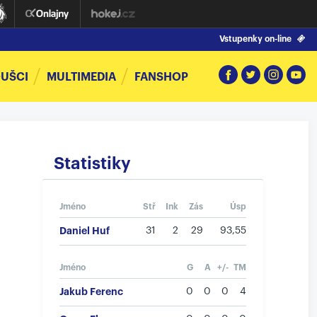
Vstupenky on-line
UŠCI
MULTIMEDIA
FANSHOP
Statistiky
Jméno
Stř
Ink
Zás
Úsp
Daniel Huf
31
2
29
93,55
Jméno
G
A
+/-
TM
Jakub Ferenc
0
0
0
4