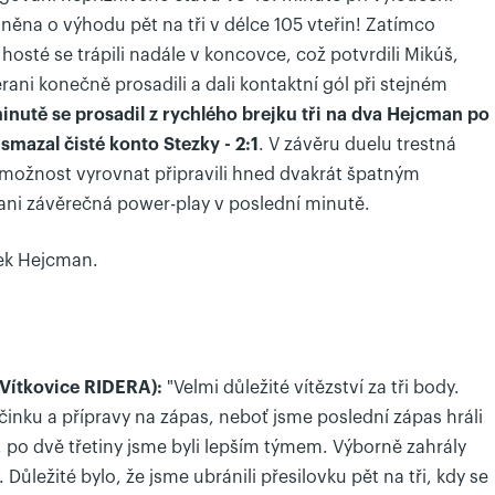
dněna o výhodu pět na tři v délce 105 vteřin! Zatímco
hosté se trápili nadále v koncovce, což potvrdili Mikúš,
rani konečně prosadili a dali kontaktní gól při stejném
minutě se prosadil z rychlého brejku tři na dva Hejcman po
smazal čisté konto Stezky - 2:1
. V závěru duelu trestná
o možnost vyrovnat připravili hned dvakrát špatným
ani závěrečná power-play v poslední minutě.
arek Hejcman.
 Vítkovice RIDERA):
"Velmi důležité vítězství za tři body.
inku a přípravy na zápas, neboť jsme poslední zápas hráli
dě, po dvě třetiny jsme byli lepším týmem. Výborně zahrály
 Důležité bylo, že jsme ubránili přesilovku pět na tři, kdy se