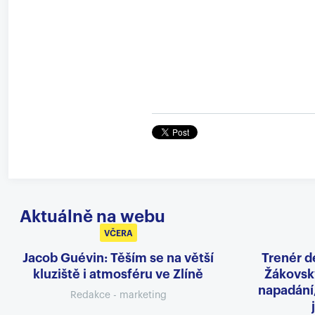
Aktuálně na webu
VČERA
Jacob Guévin: Těším se na větší
Trenér d
kluziště i atmosféru ve Zlíně
Žákovský
napadání
Redakce - marketing