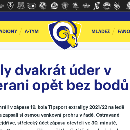
ADIONY
A-TÝM
MLÁDEŽ
FANO
ly dvakrát úder v
erani opět bez bodů
ráli v zápase 19. kola Tipsport extraligy 2021/22 na ledě
a zapsali si osmou venkovní prohru v řadě. Ostravané
ejdříve, střelecký účet zápasu otevřeli ve 30. minutě,