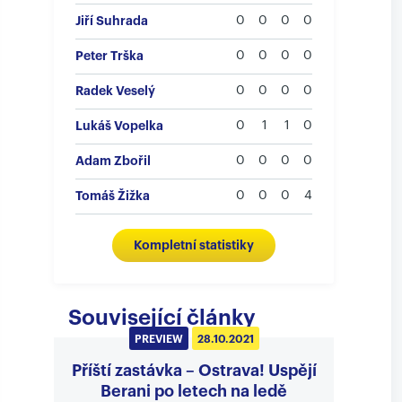
Jiří Suhrada
0
0
0
0
Peter Trška
0
0
0
0
Radek Veselý
0
0
0
0
Lukáš Vopelka
0
1
1
0
Adam Zbořil
0
0
0
0
Tomáš Žižka
0
0
0
4
Kompletní statistiky
Související články
PREVIEW
28.10.2021
Příští zastávka – Ostrava! Uspějí
Berani po letech na ledě