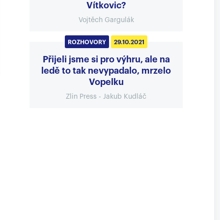
Vítkovic?
Vojtěch Gargulák
ROZHOVORY
29.10.2021
Přijeli jsme si pro výhru, ale na
ledě to tak nevypadalo, mrzelo
Vopelku
Zlin Press - Jakub Kudláč