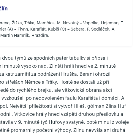
lín
erenc, Žižka, Trška, Mamčics, M. Novotný – Vopelka, Hejcman, T.
ler (A) – Flynn, Karafiát, Kubiš (C) – Sebera, P. Sedláček, A.
, Martin Hamrlík, Hrazdira.
 dvou týmů ze spodních pater tabulky si připsali
ní minutě vysoko nad. Zlínští hráli hned ve 2. minutě
a katr zamířil za podrážení Hruška. Berani ohrozili
 střelách Němce a Tršky. Hosté se dostali už při
dě do rychlého brejku, ale vítkovická obrana akci
i vyzkoušeli po nedovoleném faulu Karafiáta i domácí. A
ol. Největší příležitosti si vytvořil Illéš, gólman Zlína Huf
kodnil. Vítkovice hrály hned vzápětí druhou přesilovku a
astavila v 9. minutě tyč Hufovy svatyně, poté minul z voleje
etině promarnily početní výhody, Zlínu nevyšla ani druhá