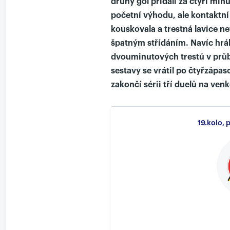
druhý gól přidali za čtyři min
početní výhodu, ale kontaktní 
kouskovala a trestná lavice ne
špatným střídáním. Navíc hrál
dvouminutových trestů v průb
sestavy se vrátil po čtyřzápas
zakončí sérii tří duelů na venk
19.kolo,