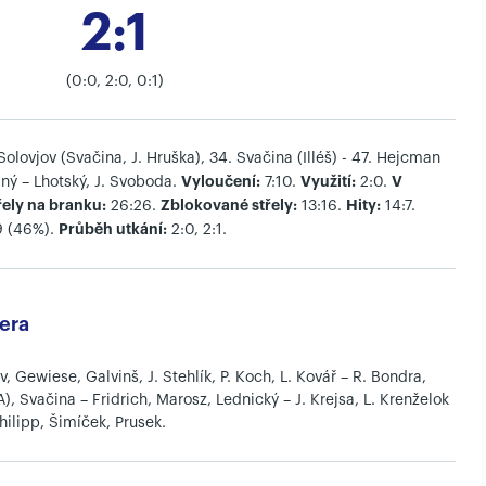
2:1
(0:0, 2:0, 0:1)
olovjov (Svačina, J. Hruška), 34. Svačina (Illéš) - 47. Hejcman
Vyloučení:
Využití:
V
lný – Lhotský, J. Svoboda.
7:10.
2:0.
řely na branku:
Zblokované střely:
Hity:
26:26.
13:16.
14:7.
Průběh utkání:
9 (46%).
2:0, 2:1.
era
v, Gewiese, Galvinš, J. Stehlík, P. Koch, L. Kovář – R. Bondra,
(A), Svačina – Fridrich, Marosz, Lednický – J. Krejsa, L. Krenželok
Philipp, Šimíček, Prusek.