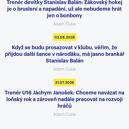
Trenér devítky Stanislav Balán: Žákovský hokej
je o bruslení a napadání, už ale nebudeme hrát
jen o bonbony
Adam Čuba
02.08.2026
Když se budu prosazovat v klubu, věřím, že
přijdou další šance v nároďáku, má jasno brankář
Stanislav Balán
Adam Čuba
31.07.2026
Trenér U16 Jáchym Janošek: Chceme navázat na
loňský rok a zároveň nadále pracovat na rozvoji
hráčů
Adam Čuba