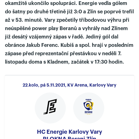
okamžitě ukončilo spolupráci. Energie vedla gólem
do šatny po druhé třetině již 3:0 a Zlín se poprvé trefil
až v 53. minutě. Vary zpečetily tříbodovou výhru při
neúspěšné power play Beranů a vyhrály nad Zlínem
již desátý vzájemný zápas v řadě. Jediný gól dal
obránce Jakub Ferenc. Kubiš a spol. hrají v posledním
zápase před reprezentační přestávkou v neděli 7.
listopadu doma s Kladnem, začátek v 17:30 hodin.
22.kolo, pá 5.11.2021, KV Arena, Karlovy Vary
HC Energie Karlovy Vary