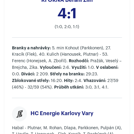
RI OKNA Berani Zlín
4:1
(1:0, 2:0, 1:1)
Branky a nahrávky:
5. min Kohout (Parkkonen), 27.
Kracík (Flek), 40. Kulich (Hanousek, Plutnar) - 53.
Rozhodčí:
Ferenc (Honejsek, A. Zbořil).
Pražák, Veselý –
Vyloučení:
Využití:
V oslabení:
Brejcha, Zíka.
2:6.
1:0.
Diváci:
Střely na branku:
0:0.
2 209.
29:23.
Zblokované střely:
Hity:
Vhazování:
16:20.
2:4.
27/59
Průběh utkání:
(46%) - 32/59 (54%).
3:0, 3:1, 4:1.
HC Energie Karlovy Vary
Habal - Plutnar, M. Rohan, Dlapa, Parkkonen, Pulpán (A),