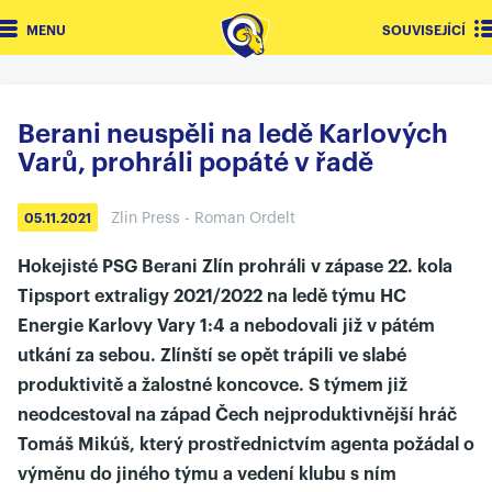
MENU
SOUVISEJÍCÍ
Berani neuspěli na ledě Karlových
Varů, prohráli popáté v řadě
Zlin Press - Roman Ordelt
05.11.2021
Hokejisté PSG Berani Zlín prohráli v zápase 22. kola
Tipsport extraligy 2021/2022 na ledě týmu HC
Energie Karlovy Vary 1:4 a nebodovali již v pátém
utkání za sebou. Zlínští se opět trápili ve slabé
produktivitě a žalostné koncovce. S týmem již
neodcestoval na západ Čech nejproduktivnější hráč
Tomáš Mikúš, který prostřednictvím agenta požádal o
výměnu do jiného týmu a vedení klubu s ním