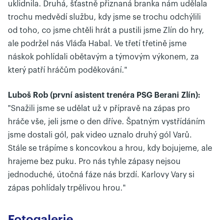
uklidnila. Druhá, šťastně přiznaná branka nám udělala
trochu medvědí službu, kdy jsme se trochu odchýlili
od toho, co jsme chtěli hrát a pustili jsme Zlín do hry,
ale podržel nás Vláďa Habal. Ve třetí třetině jsme
náskok pohlídali obětavým a týmovým výkonem, za
který patří hráčům poděkování."
Luboš Rob (první asistent trenéra PSG Berani Zlín):
"Snažili jsme se udělat už v přípravě na zápas pro
hráče vše, jeli jsme o den dříve. Špatným vystřídáním
jsme dostali gól, pak video uznalo druhý gól Varů.
Stále se trápíme s koncovkou a hrou, kdy bojujeme, ale
hrajeme bez puku. Pro nás tyhle zápasy nejsou
jednoduché, útočná fáze nás brzdí. Karlovy Vary si
zápas pohlídaly trpělivou hrou."
Fotogalerie