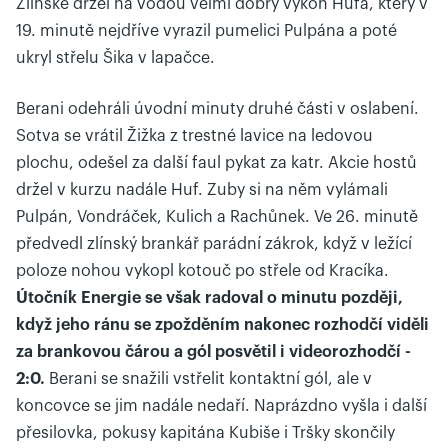
Zlínské držel na vodou velmi dobrý výkon Hufa, který v
19. minutě nejdříve vyrazil pumelici Pulpána a poté
ukryl střelu Šika v lapačce.
Berani odehráli úvodní minuty druhé části v oslabení.
Sotva se vrátil Žižka z trestné lavice na ledovou
plochu, odešel za další faul pykat za katr. Akcie hostů
držel v kurzu nadále Huf. Zuby si na něm vylámali
Pulpán, Vondráček, Kulich a Rachůnek. Ve 26. minutě
předvedl zlínský brankář parádní zákrok, když v ležící
poloze nohou vykopl kotouč po střele od Kracíka.
Útočník Energie se však radoval o minutu později,
když jeho ránu se zpožděním nakonec rozhodčí viděli
za brankovou čárou a gól posvětil i videorozhodčí -
2:0.
Berani se snažili vstřelit kontaktní gól, ale v
koncovce se jim nadále nedaří. Naprázdno vyšla i další
přesilovka, pokusy kapitána Kubiše i Tršky skončily