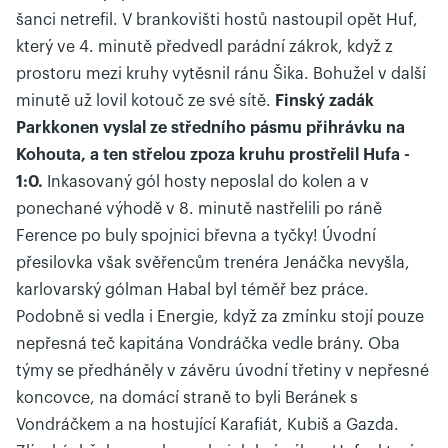
šanci netrefil. V brankovišti hostů nastoupil opět Huf,
který ve 4. minutě předvedl parádní zákrok, když z
prostoru mezi kruhy vytěsnil ránu Šika. Bohužel v další
minutě už lovil kotouč ze své sítě.
Finský zadák
Parkkonen vyslal ze středního pásmu přihrávku na
Kohouta, a ten střelou zpoza kruhu prostřelil Hufa -
1:0.
Inkasovaný gól hosty neposlal do kolen a v
ponechané výhodě v 8. minutě nastřelili po ráně
Ference po buly spojnici břevna a tyčky! Úvodní
přesilovka však svěřencům trenéra Jenáčka nevyšla,
karlovarský gólman Habal byl téměř bez práce.
Podobně si vedla i Energie, když za zmínku stojí pouze
nepřesná teč kapitána Vondráčka vedle brány. Oba
týmy se předháněly v závěru úvodní třetiny v nepřesné
koncovce, na domácí straně to byli Beránek s
Vondráčkem a na hostující Karafiát, Kubiš a Gazda.