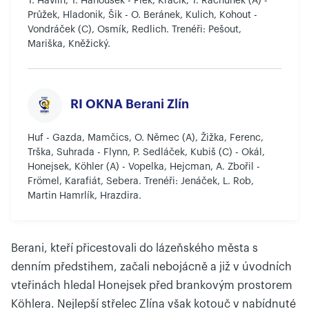
T. Havlín, T. Hanousek - Flek, Kracík, T. Rachůnek (A) -
Průžek, Hladonik, Šik - O. Beránek, Kulich, Kohout -
Vondráček (C), Osmík, Redlich. Trenéři: Pešout,
Mariška, Kněžický.
RI OKNA Berani Zlín
Huf - Gazda, Mamčics, O. Němec (A), Žižka, Ferenc,
Trška, Suhrada - Flynn, P. Sedláček, Kubiš (C) - Okál,
Honejsek, Köhler (A) - Vopelka, Hejcman, A. Zbořil -
Frömel, Karafiát, Sebera. Trenéři: Jenáček, L. Rob,
Martin Hamrlík, Hrazdira.
Berani, kteří přicestovali do lázeňského města s
denním předstihem, začali nebojácně a již v úvodních
vteřinách hledal Honejsek před brankovým prostorem
Köhlera. Nejlepší střelec Zlína však kotouč v nabídnuté