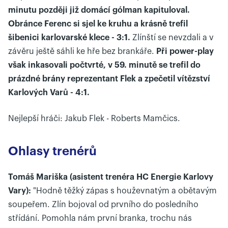
minutu později již domácí gólman kapituloval.
Obránce Ferenc si sjel ke kruhu a krásně trefil
šibenici karlovarské klece - 3:1.
Zlínští se nevzdali a v
závěru ještě sáhli ke hře bez brankáře.
Při power-play
však inkasovali počtvrté, v 59. minutě se trefil do
prázdné brány reprezentant Flek a zpečetil vítězství
Karlových Varů - 4:1.
Nejlepší hráči: Jakub Flek - Roberts Mamčics.
Ohlasy trenérů
Tomáš Mariška (asistent trenéra HC Energie Karlovy
Vary):
"Hodně těžký zápas s houževnatým a obětavým
soupeřem. Zlín bojoval od prvního do posledního
střídání. Pomohla nám první branka, trochu nás