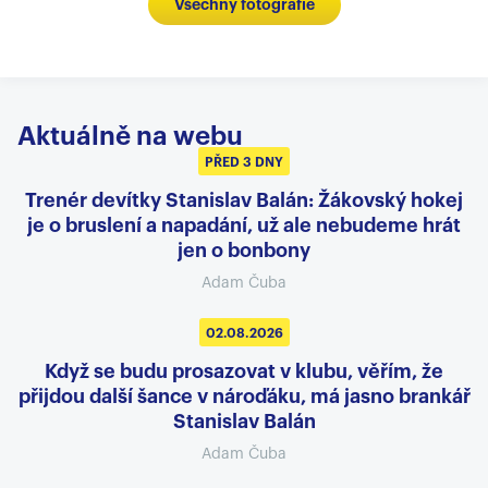
Všechny fotografie
Aktuálně na webu
PŘED 3 DNY
Trenér devítky Stanislav Balán: Žákovský hokej
je o bruslení a napadání, už ale nebudeme hrát
jen o bonbony
Adam Čuba
02.08.2026
Když se budu prosazovat v klubu, věřím, že
přijdou další šance v nároďáku, má jasno brankář
Stanislav Balán
Adam Čuba