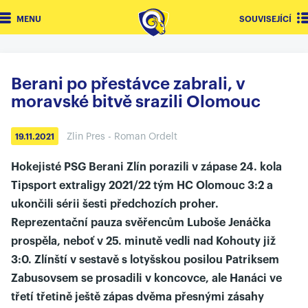
MENU
SOUVISEJÍCÍ
Berani po přestávce zabrali, v
moravské bitvě srazili Olomouc
Zlin Pres - Roman Ordelt
19.11.2021
Hokejisté PSG Berani Zlín porazili v zápase 24. kola
Tipsport extraligy 2021/22 tým HC Olomouc 3:2 a
ukončili sérii šesti předchozích proher.
Reprezentační pauza svěřencům Luboše Jenáčka
prospěla, neboť v 25. minutě vedli nad Kohouty již
3:0. Zlínští v sestavě s lotyšskou posilou Patriksem
Zabusovsem se prosadili v koncovce, ale Hanáci ve
třetí třetině ještě zápas dvěma přesnými zásahy