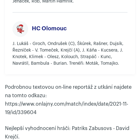
Jenáček, Rob, Martin Hamrlík.
HC Olomouc
J. Lukáš - Groch, Ondrušek (C), Škůrek, Rašner, Dujsík,
Řezníček - V. Tomeček, Krejčí (A), J. Káňa - Kucsera, J.
Knotek, Klimek - Olesz, Kolouch, Strapáč - Kunc,
Navrátil, Bambula - Burian. Trenéři: Moták, Tomajko.
Podrobnou textovou on-line reportáž z utkání najdete
na tomto odkazu:
https://www.onlajny.com/match/index/date/2021-11-
19/id/339604
Nejlepší vyhodnocení hráči: Patriks Zabusovs - David
Krejčí.