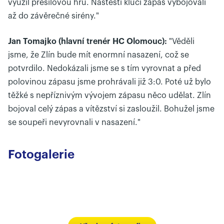
využil přesilovou hru. Naštěstí kluci zápas vybojovali
až do závěrečné sirény."
Jan Tomajko (hlavní trenér HC Olomouc):
"Věděli
jsme, že Zlín bude mít enormní nasazení, což se
potvrdilo. Nedokázali jsme se s tím vyrovnat a před
polovinou zápasu jsme prohrávali již 3:0. Poté už bylo
těžké s nepříznivým vývojem zápasu něco udělat. Zlín
bojoval celý zápas a vítězství si zasloužil. Bohužel jsme
se soupeři nevyrovnali v nasazení."
Fotogalerie