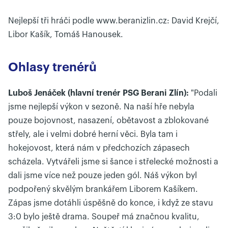
Nejlepší tři hráči podle www.beranizlin.cz: David Krejčí,
Libor Kašík, Tomáš Hanousek.
Ohlasy trenérů
Luboš Jenáček (hlavní trenér PSG Berani Zlín):
"Podali
jsme nejlepší výkon v sezoně. Na naší hře nebyla
pouze bojovnost, nasazení, obětavost a zblokované
střely, ale i velmi dobré herní věci. Byla tam i
hokejovost, která nám v předchozích zápasech
scházela. Vytvářeli jsme si šance i střelecké možnosti a
dali jsme více než pouze jeden gól. Náš výkon byl
podpořený skvělým brankářem Liborem Kašíkem.
Zápas jsme dotáhli úspěšně do konce, i když ze stavu
3:0 bylo ještě drama. Soupeř má značnou kvalitu,