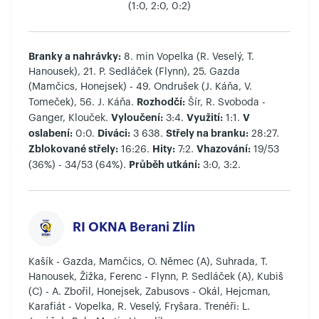
(1:0, 2:0, 0:2)
Branky a nahrávky:
8. min Vopelka (R. Veselý, T.
Hanousek), 21. P. Sedláček (Flynn), 25. Gazda
(Mamčics, Honejsek) - 49. Ondrušek (J. Káňa, V.
Rozhodčí:
Tomeček), 56. J. Káňa.
Šír, R. Svoboda -
Vyloučení:
Využití:
V
Ganger, Klouček.
3:4.
1:1.
oslabení:
Diváci:
Střely na branku:
0:0.
3 638.
28:27.
Zblokované střely:
Hity:
Vhazování:
16:26.
7:2.
19/53
Průběh utkání:
(36%) - 34/53 (64%).
3:0, 3:2.
RI OKNA Berani Zlín
Kašík - Gazda, Mamčics, O. Němec (A), Suhrada, T.
Hanousek, Žižka, Ferenc - Flynn, P. Sedláček (A), Kubiš
(C) - A. Zbořil, Honejsek, Zabusovs - Okál, Hejcman,
Karafiát - Vopelka, R. Veselý, Fryšara. Trenéři: L.