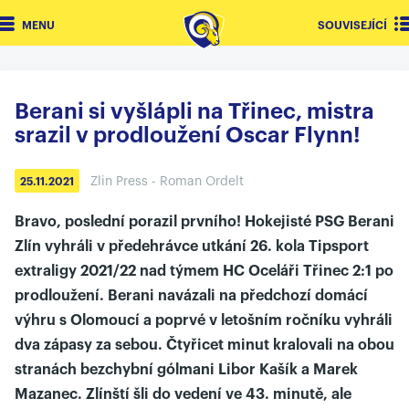
MENU
SOUVISEJÍCÍ
Berani si vyšlápli na Třinec, mistra
srazil v prodloužení Oscar Flynn!
Zlin Press - Roman Ordelt
25.11.2021
Bravo, poslední porazil prvního! Hokejisté PSG Berani
Zlín vyhráli v předehrávce utkání 26. kola Tipsport
extraligy 2021/22 nad týmem HC Oceláři Třinec 2:1 po
prodloužení. Berani navázali na předchozí domácí
výhru s Olomoucí a poprvé v letošním ročníku vyhráli
dva zápasy za sebou. Čtyřicet minut kralovali na obou
stranách bezchybní gólmani Libor Kašík a Marek
Mazanec. Zlínští šli do vedení ve 43. minutě, ale