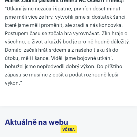
Marek Zadina (asistent trenéra HC Oceláři Třinec):
"Utkání jsme nezačali špatně, prvních deset minut
jsme měli více ze hry, vytvořili jsme si dostatek šancí,
které jsme měli proměnit, ale zradila nás koncovka.
Postupem času se začala hra vyrovnávat. Zlín hraje o
všechno, o život a každý bod je pro ně hodně důležitý.
Domácí začali hrát srdcem a z našeho tlaku šli do
útoku, měli i šance. Viděli jsme bojovné utkání,
bohužel jsme nepředvedli dobrý výkon. Do příštího
zápasu se musíme zlepšit a podat rozhodně lepší
výkon."
Aktuálně na webu
VČERA