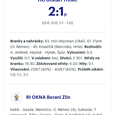
HC Oceláři Třinec
2:1
p
(0:0, 0:0, 1:1 - 1:0)
Branky a nahrávky:
43. min Hejcman (Okál), 61. Flynn
Rozhodčí:
(O. Němec) - 45. Kovařčík (Marcinko, Hrňa).
Vyloučení:
A. Jeřábek, Hejduk - Hynek, Špůr.
5:3.
Využití:
V oslabení:
Diváci:
Střely na
0:1.
bez.
2 301.
branku:
Zblokované střely:
Hity:
19:30.
6:20.
5:1.
Vhazování:
Průběh utkání:
27/67 (40%) - 40/67 (60%).
1:0, 1:1, 2:1.
RI OKNA Berani Zlín
Kašík - Gazda, Mamčics, O. Němec (A), Suhrada, T.