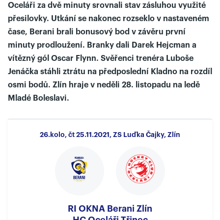
Oceláři za dvě minuty srovnali stav zásluhou využité
přesilovky. Utkání se nakonec rozseklo v nastaveném
čase, Berani brali bonusový bod v závěru první
minuty prodloužení. Branky dali Darek Hejcman a
vítězný gól Oscar Flynn. Svěřenci trenéra Luboše
Jenáčka stáhli ztrátu na předposlední Kladno na rozdíl
osmi bodů. Zlín hraje v neděli 28. listopadu na ledě
Mladé Boleslavi.
26.kolo, čt 25.11.2021, ZS Luďka Čajky, Zlín
RI OKNA Berani Zlín