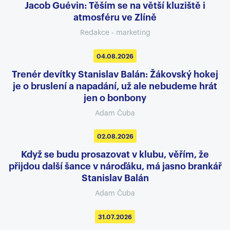
Jacob Guévin: Těším se na větší kluziště i
atmosféru ve Zlíně
Redakce - marketing
04.08.2026
Trenér devítky Stanislav Balán: Žákovský hokej
je o bruslení a napadání, už ale nebudeme hrát
jen o bonbony
Adam Čuba
02.08.2026
Když se budu prosazovat v klubu, věřím, že
přijdou další šance v nároďáku, má jasno brankář
Stanislav Balán
Adam Čuba
31.07.2026