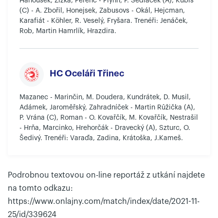
Hanousek, Žižka, Ferenc - Flynn, P. Sedláček (A), Kubiš
(C) - A. Zbořil, Honejsek, Zabusovs - Okál, Hejcman,
Karafiát - Köhler, R. Veselý, Fryšara. Trenéři: Jenáček,
Rob, Martin Hamrlík, Hrazdira.
HC Oceláři Třinec
Mazanec - Marinčin, M. Doudera, Kundrátek, D. Musil,
Adámek, Jaroměřský, Zahradníček - Martin Růžička (A),
P. Vrána (C), Roman - O. Kovařčík, M. Kovařčík, Nestrašil
- Hrňa, Marcinko, Hrehorčák - Dravecký (A), Szturc, O.
Šedivý. Trenéři: Varaďa, Zadina, Krátoška, J.Kameš.
Podrobnou textovou on-line reportáž z utkání najdete
na tomto odkazu:
https://www.onlajny.com/match/index/date/2021-11-
25/id/339624