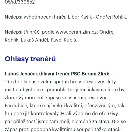
05/id/339652
Nejlepší vyhodnocení hráči: Libor Kašík - Ondřej Rohlík.
Nejlepší tři hráči podle www.beranizlin.cz: Ondřej
Rohlík, Lukáš Anděl, Pavel Kubiš.
Ohlasy trenérů
Luboš Jenáček (hlavní trenér PSG Berani Zlín):
"Rozhodla naše velmi špatná hra v přesilovce, kdy
místo, abychom si pomohli, tak jsme inkasovali. To byl
zlomový moment zápasu ve vlastní přesilovce.
Pardubice, které mají velmi kvalitní, ofenzivní tým, tak
hru poté již kontrolovaly. Hráli výborně do ofenzivy,
pár příležitostí jsme tam měli, nicméně za stavu 0:3 se
zápas proti podobně kvalitnímu soupeři těžko otáčí."