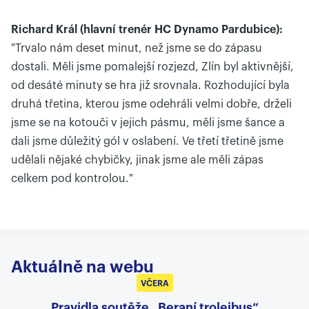
Richard Král (hlavní trenér HC Dynamo Pardubice):
"Trvalo nám deset minut, než jsme se do zápasu
dostali. Měli jsme pomalejší rozjezd, Zlín byl aktivnější,
od desáté minuty se hra již srovnala. Rozhodující byla
druhá třetina, kterou jsme odehráli velmi dobře, drželi
jsme se na kotouči v jejich pásmu, měli jsme šance a
dali jsme důležitý gól v oslabení. Ve třetí třetině jsme
udělali nějaké chybičky, jinak jsme ale měli zápas
celkem pod kontrolou."
Aktuálně na webu
VČERA
Pravidla soutěže „Beraní trolejbus“