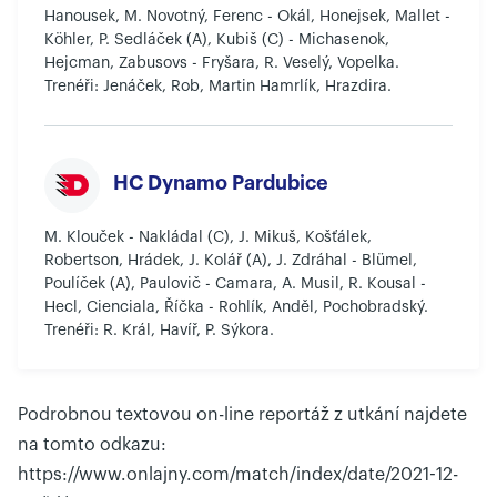
Hanousek, M. Novotný, Ferenc - Okál, Honejsek, Mallet -
Köhler, P. Sedláček (A), Kubiš (C) - Michasenok,
Hejcman, Zabusovs - Fryšara, R. Veselý, Vopelka.
Trenéři: Jenáček, Rob, Martin Hamrlík, Hrazdira.
HC Dynamo Pardubice
M. Klouček - Nakládal (C), J. Mikuš, Košťálek,
Robertson, Hrádek, J. Kolář (A), J. Zdráhal - Blümel,
Poulíček (A), Paulovič - Camara, A. Musil, R. Kousal -
Hecl, Cienciala, Říčka - Rohlík, Anděl, Pochobradský.
Trenéři: R. Král, Havíř, P. Sýkora.
Podrobnou textovou on-line reportáž z utkání najdete
na tomto odkazu:
https://www.onlajny.com/match/index/date/2021-12-