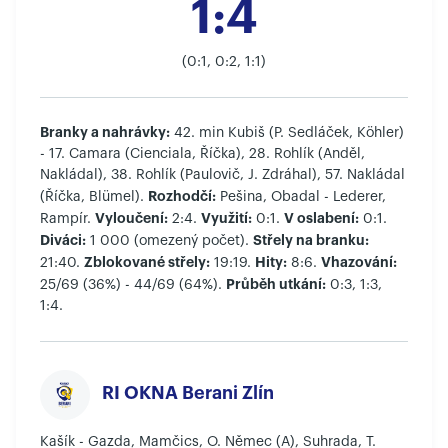
1:4
(0:1, 0:2, 1:1)
Branky a nahrávky:
42. min Kubiš (P. Sedláček, Köhler)
- 17. Camara (Cienciala, Říčka), 28. Rohlík (Anděl,
Nakládal), 38. Rohlík (Paulovič, J. Zdráhal), 57. Nakládal
Rozhodčí:
(Říčka, Blümel).
Pešina, Obadal - Lederer,
Vyloučení:
Využití:
V oslabení:
Rampír.
2:4.
0:1.
0:1.
Diváci:
Střely na branku:
1 000 (omezený počet).
Zblokované střely:
Hity:
Vhazování:
21:40.
19:19.
8:6.
Průběh utkání:
25/69 (36%) - 44/69 (64%).
0:3, 1:3,
1:4.
RI OKNA Berani Zlín
Kašík - Gazda, Mamčics, O. Němec (A), Suhrada, T.