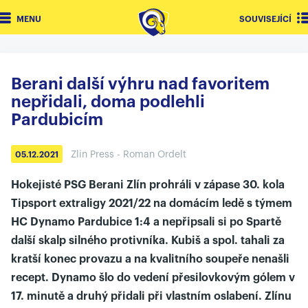
MENU
SOUVISEJÍCÍ
Berani další výhru nad favoritem
nepřidali, doma podlehli
Pardubicím
Zlin Press - Roman Ordelt
05.12.2021
Hokejisté PSG Berani Zlín prohráli v zápase 30. kola
Tipsport extraligy 2021/22 na domácím ledě s týmem
HC Dynamo Pardubice 1:4 a nepřipsali si po Spartě
další skalp silného protivníka. Kubiš a spol. tahali za
kratší konec provazu a na kvalitního soupeře nenašli
recept. Dynamo šlo do vedení přesilovkovým gólem v
17. minutě a druhý přidali při vlastním oslabení. Zlínu