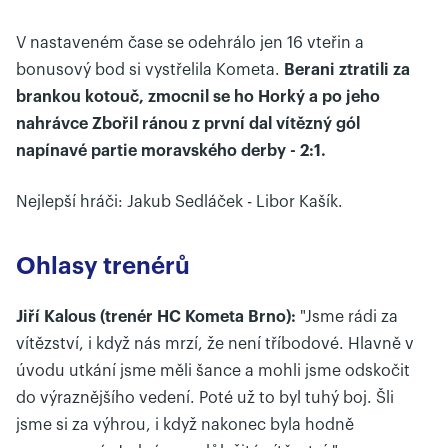
V nastaveném čase se odehrálo jen 16 vteřin a
bonusový bod si vystřelila Kometa.
Berani ztratili za
brankou kotouč, zmocnil se ho Horký a po jeho
nahrávce Zbořil ránou z první dal vítězný gól
napínavé partie moravského derby - 2:1.
Nejlepší hráči: Jakub Sedláček - Libor Kašík.
Ohlasy trenérů
Jiří Kalous (trenér HC Kometa Brno):
"Jsme rádi za
vítězství, i když nás mrzí, že není tříbodové. Hlavně v
úvodu utkání jsme měli šance a mohli jsme odskočit
do výraznějšího vedení. Poté už to byl tuhý boj. Šli
jsme si za výhrou, i když nakonec byla hodně