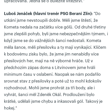
upracovaná. Jedná se o důležité vítězství."
Luboš Jenáček (hlavní trenér PSG Berani Zlín):
"Do
utkání jsme nevstoupili dobře. Měli jsme štěstí, že
Kometa nedala na začátku více gólů. Od druhé třetiny
jsme zlepšili pohyb, byli jsme nebezpečnějším týmem, i
když jsme se do vážnějších šancí nedostali. Kometa
měla šance, měli přesilovku a ty mají vynikající. Klíčem
k bodovému zisku bylo, že jsme jim nenabídly více
přesilových her, mají na ně výborné hráče. Už v
předchozím zápas doma s Litvínovem jsme hráli
minimum času v oslabení. Naopak se nám podařilo
srovnat stav z přesilovky a poté už to mohl kdokoliv
rozhodnout. Mohli jsme prohrát za tři body, ale i
vyhrát, šanci měl Zdeněk Okál. Prodloužení bylo
krátké, udělali jsme chybu a inkasovali gól. Takový je
hokej."