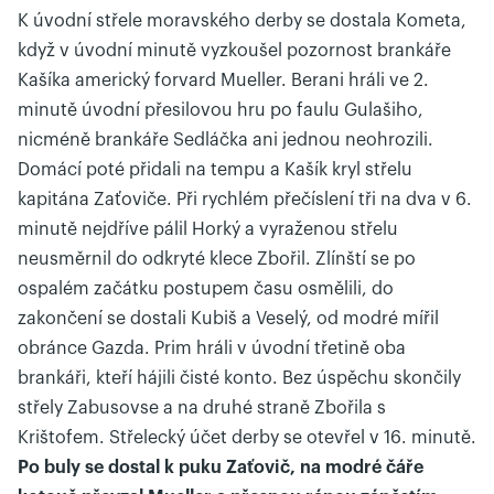
K úvodní střele moravského derby se dostala Kometa,
když v úvodní minutě vyzkoušel pozornost brankáře
Kašíka americký forvard Mueller. Berani hráli ve 2.
minutě úvodní přesilovou hru po faulu Gulašiho,
nicméně brankáře Sedláčka ani jednou neohrozili.
Domácí poté přidali na tempu a Kašík kryl střelu
kapitána Zaťoviče. Při rychlém přečíslení tři na dva v 6.
minutě nejdříve pálil Horký a vyraženou střelu
neusměrnil do odkryté klece Zbořil. Zlínští se po
ospalém začátku postupem času osmělili, do
zakončení se dostali Kubiš a Veselý, od modré mířil
obránce Gazda. Prim hráli v úvodní třetině oba
brankáři, kteří hájili čisté konto. Bez úspěchu skončily
střely Zabusovse a na druhé straně Zbořila s
Krištofem. Střelecký účet derby se otevřel v 16. minutě.
Po buly se dostal k puku Zaťovič, na modré čáře