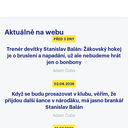
Aktuálně na webu
PŘED 3 DNY
Trenér devítky Stanislav Balán: Žákovský hokej
je o bruslení a napadání, už ale nebudeme hrát
jen o bonbony
Adam Čuba
02.08.2026
Když se budu prosazovat v klubu, věřím, že
přijdou další šance v nároďáku, má jasno brankář
Stanislav Balán
Adam Čuba