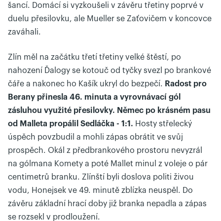
šancí. Domácí si vyzkoušeli v závěru třetiny poprvé v
duelu přesilovku, ale Mueller se Zaťovičem v koncovce
zaváhali.
Zlín měl na začátku třetí třetiny velké štěstí, po
nahození Ďalogy se kotouč od tyčky svezl po brankové
čáře a nakonec ho Kašík ukryl do bezpečí.
Radost pro
Berany přinesla 46. minuta a vyrovnávací gól
zásluhou využité přesilovky. Němec po krásném pasu
od Malleta propálil Sedláčka - 1:1.
Hosty střelecký
úspěch povzbudil a mohli zápas obrátit ve svůj
prospěch. Okál z předbrankového prostoru nevyzrál
na gólmana Komety a poté Mallet minul z voleje o pár
centimetrů branku. Zlínští byli doslova politi živou
vodu, Honejsek ve 49. minutě zblízka neuspěl. Do
závěru základní hrací doby již branka nepadla a zápas
se rozsekl v prodloužení.