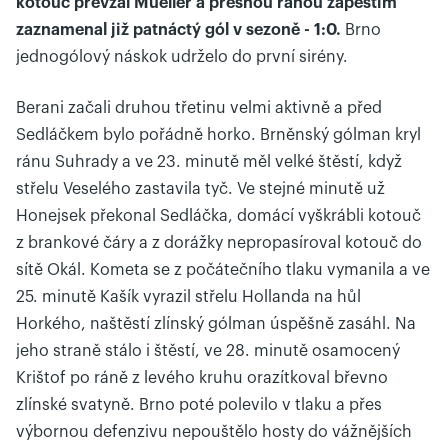
kotouč převzal Mueller a přesnou ránou zápěstím
zaznamenal již patnáctý gól v sezoně - 1:0.
Brno
jednogólový náskok udrželo do první sirény.
Berani začali druhou třetinu velmi aktivně a před
Sedláčkem bylo pořádně horko. Brněnský gólman kryl
ránu Suhrady a ve 23. minutě měl velké štěstí, když
střelu Veselého zastavila tyč. Ve stejné minutě už
Honejsek překonal Sedláčka, domácí vyškrábli kotouč
z brankové čáry a z dorážky nepropasíroval kotouč do
sítě Okál. Kometa se z počátečního tlaku vymanila a ve
25. minutě Kašík vyrazil střelu Hollanda na hůl
Horkého, naštěstí zlínský gólman úspěšně zasáhl. Na
jeho straně stálo i štěstí, ve 28. minutě osamocený
Krištof po ráně z levého kruhu orazítkoval břevno
zlínské svatyně. Brno poté polevilo v tlaku a přes
výbornou defenzivu nepouštělo hosty do vážnějších