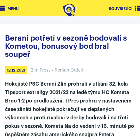
MENU
SOUVISEJÍCÍ
Berani potřetí v sezoně bodovali s
Kometou, bonusový bod bral
soupeř
Zlin Press - Roman Ordelt
12.12.2021
Hokejisté PSG Berani Zlín prohráli v utkání 32. kola
Tipsport extraligy 2021/22 na ledě týmu HC Kometa
Brno 1:2 po prodloužení. I Přes prohru v nastaveném
čase zlínští hokejisté pokračují ve zlepšených
výkonech a proti rivalovi v derby bodovali i na třetí
pokus v sezoně. Kometa šla do vedení v 16. minutě po
úspěšném zásahu amerického snajpra Petera