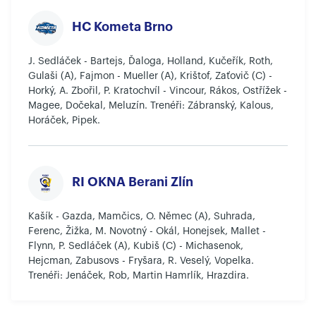
HC Kometa Brno
J. Sedláček - Bartejs, Ďaloga, Holland, Kučeřík, Roth,
Gulaši (A), Fajmon - Mueller (A), Krištof, Zaťovič (C) -
Horký, A. Zbořil, P. Kratochvíl - Vincour, Rákos, Ostřížek -
Magee, Dočekal, Meluzín. Trenéři: Zábranský, Kalous,
Horáček, Pipek.
RI OKNA Berani Zlín
Kašík - Gazda, Mamčics, O. Němec (A), Suhrada,
Ferenc, Žižka, M. Novotný - Okál, Honejsek, Mallet -
Flynn, P. Sedláček (A), Kubiš (C) - Michasenok,
Hejcman, Zabusovs - Fryšara, R. Veselý, Vopelka.
Trenéři: Jenáček, Rob, Martin Hamrlík, Hrazdira.