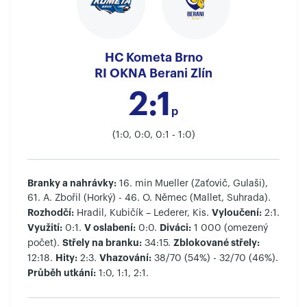
HC Kometa Brno
RI OKNA Berani Zlín
2:1
p
(1:0, 0:0, 0:1 - 1:0)
Branky a nahrávky:
16. min Mueller (Zaťovič, Gulaši),
61. A. Zbořil (Horký) - 46. O. Němec (Mallet, Suhrada).
Rozhodčí:
Vyloučení:
Hradil, Kubičík – Lederer, Kis.
2:1.
Využití:
V oslabení:
Diváci:
0:1.
0:0.
1 000 (omezený
Střely na branku:
Zblokované střely:
počet).
34:15.
Hity:
Vhazování:
12:18.
2:3.
38/70 (54%) - 32/70 (46%).
Průběh utkání:
1:0, 1:1, 2:1.