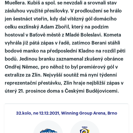
Muellera. Kubiš a spol. se nevzdali a srovnali stav
zásluhou využité přesilovky. V prodloužení se hrálo
jen šestnáct vteřin, kdy dal vítězný gól domácího
celku exzlínský Adam Zbořil, který na podzim
hostoval v Baťově městě z Mladé Boleslavi. Kometa
vyhrála již pátá zápas v řadě, zatímco Berani stáhli
bodové manko na předposlední Kladno na rozdíl pěti
bodů. Jedinou branku zaznamenal zkušený obránce
Ondřej Němec, pro něhož to byl premiérový gól v
extralize za Zlín. Nejvyšší soutěž má nyní týdenní
reprezentační přestávku, Zlín hraje nejbližší zápas v
úterý 21. prosince doma s Českými Budějovicemi.
32.kolo, ne 12.12.2021, Winning Group Arena, Brno