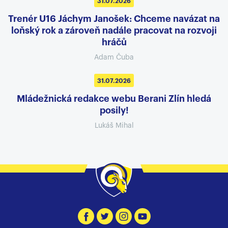
31.07.2026
Trenér U16 Jáchym Janošek: Chceme navázat na
loňský rok a zároveň nadále pracovat na rozvoji
hráčů
Adam Čuba
31.07.2026
Mládežnická redakce webu Berani Zlín hledá
posily!
Lukáš Mihal