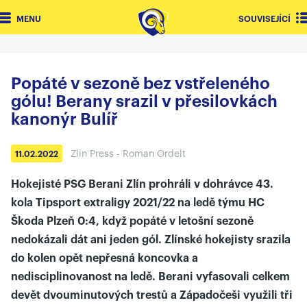
MENU
SOUVISEJÍCÍ
Popáté v sezoně bez vstřeleného
gólu! Berany srazil v přesilovkách
kanonýr Bulíř
Zlin Press - Roman Ordelt
11.02.2022
Hokejisté PSG Berani Zlín prohráli v dohrávce 43.
kola Tipsport extraligy 2021/22 na ledě týmu HC
Škoda Plzeň 0:4, když popáté v letošní sezoně
nedokázali dát ani jeden gól. Zlínské hokejisty srazila
do kolen opět nepřesná koncovka a
nedisciplinovanost na ledě. Berani vyfasovali celkem
devět dvouminutových trestů a Západočeši využili tři