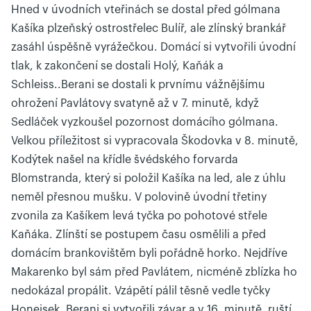
Hned v úvodních vteřinách se dostal před gólmana
Kašíka plzeňský ostrostřelec Bulíř, ale zlínský brankář
zasáhl úspěšně vyrážečkou. Domácí si vytvořili úvodní
tlak, k zakončení se dostali Holý, Kaňák a
Schleiss..Berani se dostali k prvnímu vážnějšímu
ohrožení Pavlátovy svatyně až v 7. minutě, když
Sedláček vyzkoušel pozornost domácího gólmana.
Velkou příležitost si vypracovala Škodovka v 8. minutě,
Kodýtek našel na křídle švédského forvarda
Blomstranda, který si položil Kašíka na led, ale z úhlu
neměl přesnou mušku. V polovině úvodní třetiny
zvonila za Kašíkem levá tyčka po pohotové střele
Kaňáka. Zlínští se postupem času osmělili a před
domácím brankovištěm byli pořádně horko. Nejdříve
Makarenko byl sám před Pavlátem, nicméně zblízka ho
nedokázal propálit. Vzápětí pálil těsně vedle tyčky
Honejsek. Berani si vytvořili závar a v 16. minutě, ruští