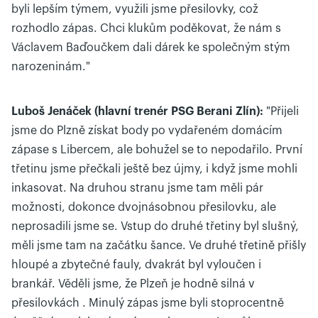
byli lepším týmem, využili jsme přesilovky, což
rozhodlo zápas. Chci klukům poděkovat, že nám s
Václavem Baďoučkem dali dárek ke společným stým
narozeninám."
Luboš Jenáček (hlavní trenér PSG Berani Zlín):
"Přijeli
jsme do Plzně získat body po vydařeném domácím
zápase s Libercem, ale bohužel se to nepodařilo. První
třetinu jsme přečkali ještě bez újmy, i když jsme mohli
inkasovat. Na druhou stranu jsme tam měli pár
možnosti, dokonce dvojnásobnou přesilovku, ale
neprosadili jsme se. Vstup do druhé třetiny byl slušný,
měli jsme tam na začátku šance. Ve druhé třetině přišly
hloupé a zbytečné fauly, dvakrát byl vyloučen i
brankář. Věděli jsme, že Plzeň je hodně silná v
přesilovkách . Minulý zápas jsme byli stoprocentně