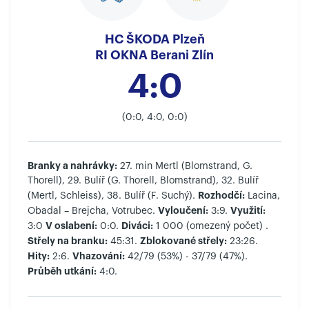
HC ŠKODA Plzeň
RI OKNA Berani Zlín
4:0
(0:0, 4:0, 0:0)
Branky a nahrávky:
27. min Mertl (Blomstrand, G.
Thorell), 29. Bulíř (G. Thorell, Blomstrand), 32. Bulíř
Rozhodčí:
(Mertl, Schleiss), 38. Bulíř (F. Suchý).
Lacina,
Vyloučení:
Využití:
Obadal – Brejcha, Votrubec.
3:9.
V oslabení:
Diváci:
3:0
0:0.
1 000 (omezený počet) .
Střely na branku:
Zblokované střely:
45:31.
23:26.
Hity:
Vhazování:
2:6.
42/79 (53%) - 37/79 (47%).
Průběh utkání:
4:0.