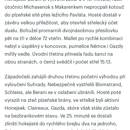
útočníci Michasenok s Makarenkem neprocpali kotouč
do plzeňské sítě přes ležícího Pavláta. Hosté dostali v
závěru velkou příležitost, aby otevřeli střelecký účet
duelu. Bohužel promarnili dvojnásobnou přesilovku
pět na tři v délce 72 vteřin. Mallet po rychlé kombinaci
nebyl v úspěšný v koncovce, pumelice Němce i Gazdy
mířily vedle. Úvodní třetina přinesla řadu šancí na
obou stranách, o čemž svědčil i počet střel 15:13.
Západočeši zahájili druhou třetinu početní výhodou při
vyloučení Suhrady. Nebezpečně vystřelili Blomstrand,
Schleiss, ale Berani se v oslabení ubránili. Hosté poté
vyrazili na zteč plzeňské brány, ve střelbě byli aktivní
Honejsek, Claireaux, Gazda, skóre však stále zůstalo
na bezbrankovém stavu. Ve 25. minutě se dostali
zlínští hokejisté do rychlého brejku dva na jednoho,