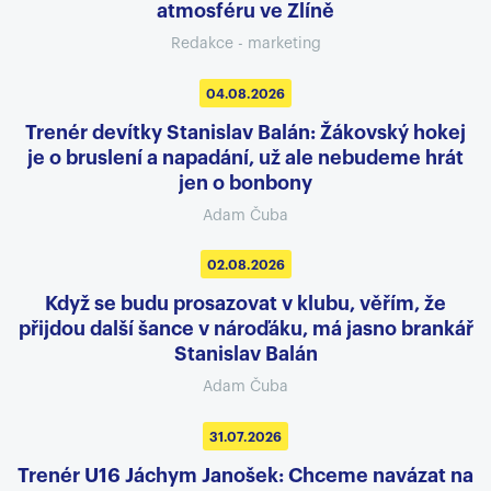
atmosféru ve Zlíně
Redakce - marketing
04.08.2026
Trenér devítky Stanislav Balán: Žákovský hokej
je o bruslení a napadání, už ale nebudeme hrát
jen o bonbony
Adam Čuba
02.08.2026
Když se budu prosazovat v klubu, věřím, že
přijdou další šance v nároďáku, má jasno brankář
Stanislav Balán
Adam Čuba
31.07.2026
Trenér U16 Jáchym Janošek: Chceme navázat na