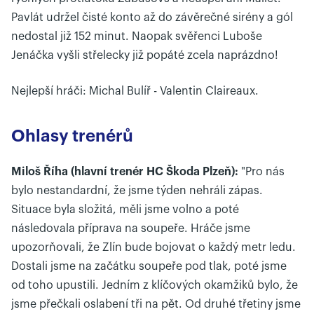
Pavlát udržel čisté konto až do závěrečné sirény a gól
nedostal již 152 minut. Naopak svěřenci Luboše
Jenáčka vyšli střelecky již popáté zcela naprázdno!
Nejlepší hráči: Michal Bulíř - Valentin Claireaux.
Ohlasy trenérů
Miloš Říha (hlavní trenér HC Škoda Plzeň):
"Pro nás
bylo nestandardní, že jsme týden nehráli zápas.
Situace byla složitá, měli jsme volno a poté
následovala příprava na soupeře. Hráče jsme
upozorňovali, že Zlín bude bojovat o každý metr ledu.
Dostali jsme na začátku soupeře pod tlak, poté jsme
od toho upustili. Jedním z klíčových okamžiků bylo, že
jsme přečkali oslabení tři na pět. Od druhé třetiny jsme