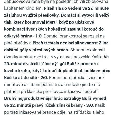
Zabusovsova rána byla na poslední chívili zblokována
kapitánem Kindlem.
Plzeň šla do vedení ve 27. minutě
zásluhou využité přesilovky. Domácí si vytvořili velký
tlak, který korunoval Mertl, když po ukázkové
kombinaci švédských hokejistů zasunul kotouč do
odkryté brány - 1:0.
Domácí brankostroj se rozjel na
plné obrátky a
Plzeň trestala nedisciplinovanost Zlína
dalšími góly v přesilových hrách.
Shodou okolností
dva dvouminutové tresty vyfasoval nezvykle Kašík.
Ve
29. minutě vstřelil "šťastný" gól Bulíř z prostoru
levého kruhu, když kotouč doplachtil obloučkem přes
Kašíka až do sítě - 2:0.
Berani poté přečkali více než
minutové oslabení pět na tři, ale nebylo jim to nic
platné a při klasické přesilovce inkasovali potřetí.
Druhý nejproduktivnější hráč extraligy Bulíř vymetl
ve 32. minutě pravý růžek zlínské brány - 3:0.
Kašík
po třetí inkasované brance odjel na střídačku a jeho