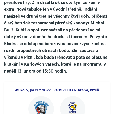
přesilové hry. Zlín držel krok se čtvrtým celkem v
extraligové tabulce jen v úvodní třetině. Indiáni
nasázeli ve druhé třetině všechny čtyři góly, přičemž
čistý hattrick zaznamenal plzeňský kanonýr Michal
Bulíř. Kubiš a spol. nenavázali na předchozí velmi
dobrý výkon z domácího duelu s Libercem. Po výhře
Kladna se odstup na barážovou pozici zvýšil zpět na
rozdíl propastných čtrnácti bodů. Zlín zůstává o
víkendu v Plzni, kde bude trénovat a poté se přesune
k utkání v Karlových Varech, které je na programu v
neděli 13. února od 15:30 hodin.
43.kolo, pá 11.2.2022, LOGSPEED CZ Aréna, Plzeň