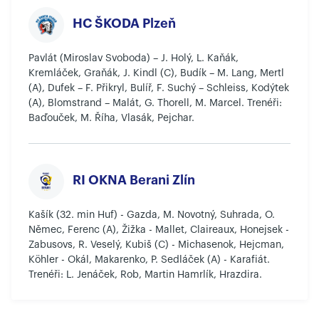
HC ŠKODA Plzeň
Pavlát (Miroslav Svoboda) – J. Holý, L. Kaňák,
Kremláček, Graňák, J. Kindl (C), Budík – M. Lang, Mertl
(A), Dufek – F. Přikryl, Bulíř, F. Suchý – Schleiss, Kodýtek
(A), Blomstrand – Malát, G. Thorell, M. Marcel. Trenéři:
Baďouček, M. Říha, Vlasák, Pejchar.
RI OKNA Berani Zlín
Kašík (32. min Huf) - Gazda, M. Novotný, Suhrada, O.
Němec, Ferenc (A), Žižka - Mallet, Claireaux, Honejsek -
Zabusovs, R. Veselý, Kubiš (C) - Michasenok, Hejcman,
Köhler - Okál, Makarenko, P. Sedláček (A) - Karafiát.
Trenéři: L. Jenáček, Rob, Martin Hamrlík, Hrazdira.