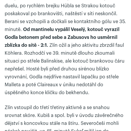
duelu, po rychlém brejku Hübla se Strakou kotouč
poskakoval po brankovišti, naštěstí v síti neskončil.
Berani se vzchopili a dočkali se kontaktního gólu ve 35.
minutě.
Od mantinelu vypálil Veselý, kotouč vyrazil
Godla betonem před sebe a Zabusovs ho usměrnil
zblízka do sítě - 2:1.
Zlín ožil a jeho aktivitu zbrzdil faul
Köhlera. Rozhodčí ve 39. minutě dlouho zkoumali
situaci po střele Balinskise, ale kotouč brankovou čáru
nepřešel. Hosté byli před druhou sirénou blízko
vyrovnání, Godla nejdříve nastavil lapačku po střele
Malleta a poté Claireaux v úniku nedotáhl do
úspěšného konce kličku do bekhendu.
Zlín vstoupil do třetí třetiny aktivně a se snahou
srovnat skóre. Kubiš a spol. byli v úvodu závěrečného
dějství s koncovkou stále na štíru. Severočeši mohli