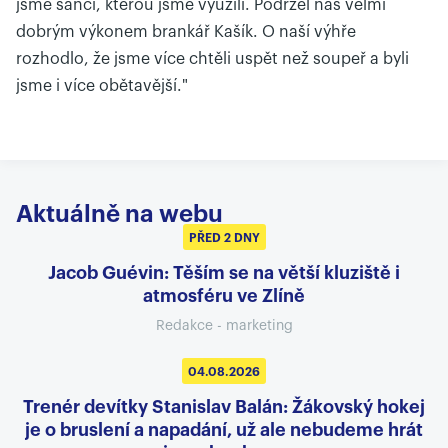
jsme šanci, kterou jsme využili. Podržel nás velmi
dobrým výkonem brankář Kašík. O naší výhře
rozhodlo, že jsme více chtěli uspět než soupeř a byli
jsme i více obětavější."
Aktuálně na webu
PŘED 2 DNY
Jacob Guévin: Těším se na větší kluziště i
atmosféru ve Zlíně
Redakce - marketing
04.08.2026
Trenér devítky Stanislav Balán: Žákovský hokej
je o bruslení a napadání, už ale nebudeme hrát