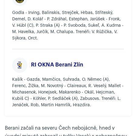
Godla - Irving, Balinskis, Strejček, Hrbas, Stříteský,
Demel, D. Kolář - P. Zdráhal, Estephan, Jarůšek - Fronk,
V. Hübl (C), P. Straka (A) - P. Svoboda, Sukeľ, A. Kudrna -
M. Havelka, Jurčík, M. Chalupa. Trenéři: V. Růžička, V.
Sýkora, Orct.
RI OKNA Berani Zlín
Kašík - Gazda, Mamčics, Suhrada, O. Němec (A),
Ferenc, Žižka, M. Novotný - Claireaux, R. Veselý, Mallet -
Michasenok, Honejsek, Makarenko - Okál, Hejcman,
Kubiš C) - Köhler, P. Sedláček (A), Zabusovs. Trenéři: L.
Jenáček, Rob, Martin Hamrlík, Hrazdira.
Berani začali na severu Čech nebojácně, hned v