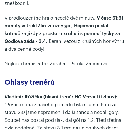
zneškodnil.
V prodloužení se hrálo necelé dvě minuty.
V čase 61:51
minuty vstřelil Zlín vítězný gól, Hejcman poslal
kotouč za jízdy z prostoru kruhu i s pomocí tyčky za
Godlova záda - 3:4.
Berani vezou z Krušných hor výhru
a dva cenné body!
Nejlepší hráči: Patrik Zdráhal - Patriks Zabusovs.
Ohlasy trenérů
Vladimír Růžička (hlavní trenér HC Verva Litvínov):
"První třetina z našeho pohledu byla slušná. Poté za
stavu 2:0 jsme neproměnili další šance a nedali góly.
Soupeř nás dostal pod tlak, dal gól na 1:2. Třetí třetina
byla podobná. Za stavu 3:1 pro nás a pouhých deset