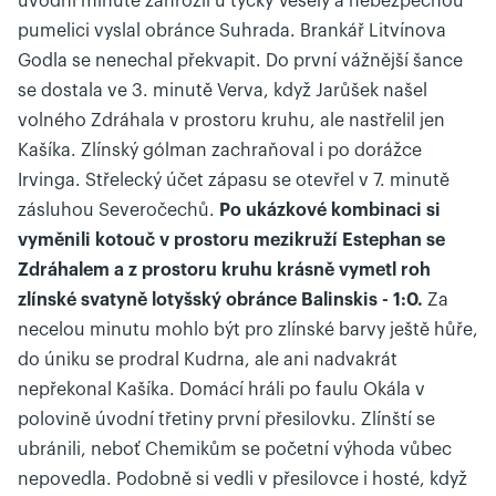
úvodní minutě zahrozil u tyčky Veselý a nebezpečnou
pumelici vyslal obránce Suhrada. Brankář Litvínova
Godla se nenechal překvapit. Do první vážnější šance
se dostala ve 3. minutě Verva, když Jarůšek našel
volného Zdráhala v prostoru kruhu, ale nastřelil jen
Kašíka. Zlínský gólman zachraňoval i po dorážce
Irvinga. Střelecký účet zápasu se otevřel v 7. minutě
zásluhou Severočechů.
Po ukázkové kombinaci si
vyměnili kotouč v prostoru mezikruží Estephan se
Zdráhalem a z prostoru kruhu krásně vymetl roh
zlínské svatyně lotyšský obránce Balinskis - 1:0.
Za
necelou minutu mohlo být pro zlínské barvy ještě hůře,
do úniku se prodral Kudrna, ale ani nadvakrát
nepřekonal Kašíka. Domácí hráli po faulu Okála v
polovině úvodní třetiny první přesilovku. Zlínští se
ubránili, neboť Chemikům se početní výhoda vůbec
nepovedla. Podobně si vedli v přesilovce i hosté, když