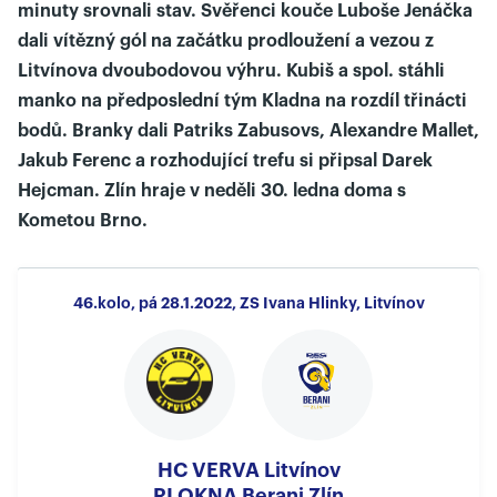
minuty srovnali stav. Svěřenci kouče Luboše Jenáčka
dali vítězný gól na začátku prodloužení a vezou z
Litvínova dvoubodovou výhru. Kubiš a spol. stáhli
manko na předposlední tým Kladna na rozdíl třinácti
bodů. Branky dali Patriks Zabusovs, Alexandre Mallet,
Jakub Ferenc a rozhodující trefu si připsal Darek
Hejcman. Zlín hraje v neděli 30. ledna doma s
Kometou Brno.
46.kolo, pá 28.1.2022, ZS Ivana Hlinky, Litvínov
HC VERVA Litvínov
RI OKNA Berani Zlín