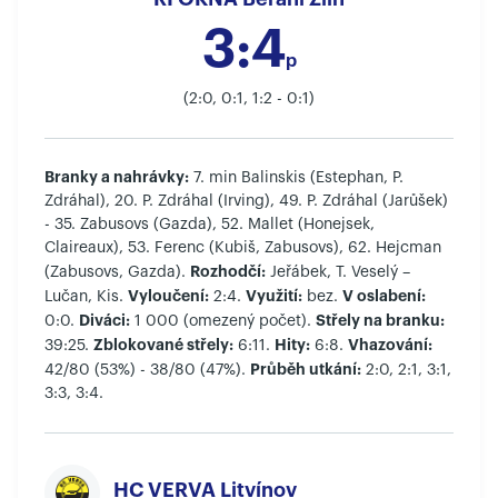
3:4
p
(2:0, 0:1, 1:2 - 0:1)
Branky a nahrávky:
7. min Balinskis (Estephan, P.
Zdráhal), 20. P. Zdráhal (Irving), 49. P. Zdráhal (Jarůšek)
- 35. Zabusovs (Gazda), 52. Mallet (Honejsek,
Claireaux), 53. Ferenc (Kubiš, Zabusovs), 62. Hejcman
Rozhodčí:
(Zabusovs, Gazda).
Jeřábek, T. Veselý –
Vyloučení:
Využití:
V oslabení:
Lučan, Kis.
2:4.
bez.
Diváci:
Střely na branku:
0:0.
1 000 (omezený počet).
Zblokované střely:
Hity:
Vhazování:
39:25.
6:11.
6:8.
Průběh utkání:
42/80 (53%) - 38/80 (47%).
2:0, 2:1, 3:1,
3:3, 3:4.
HC VERVA Litvínov