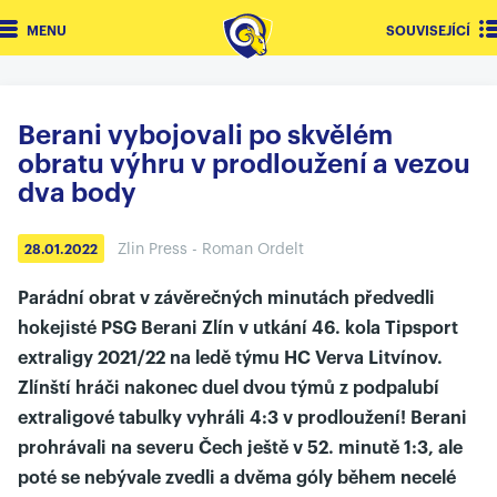
MENU
SOUVISEJÍCÍ
Berani vybojovali po skvělém
obratu výhru v prodloužení a vezou
dva body
Zlin Press - Roman Ordelt
28.01.2022
Parádní obrat v závěrečných minutách předvedli
hokejisté PSG Berani Zlín v utkání 46. kola Tipsport
extraligy 2021/22 na ledě týmu HC Verva Litvínov.
Zlínští hráči nakonec duel dvou týmů z podpalubí
extraligové tabulky vyhráli 4:3 v prodloužení! Berani
prohrávali na severu Čech ještě v 52. minutě 1:3, ale
poté se nebývale zvedli a dvěma góly během necelé