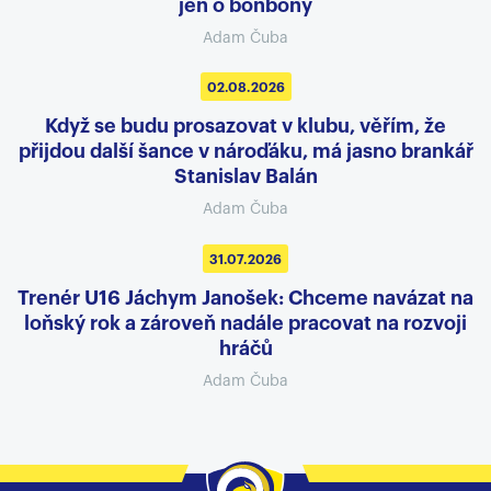
jen o bonbony
Adam Čuba
02.08.2026
Když se budu prosazovat v klubu, věřím, že
přijdou další šance v nároďáku, má jasno brankář
Stanislav Balán
Adam Čuba
31.07.2026
Trenér U16 Jáchym Janošek: Chceme navázat na
loňský rok a zároveň nadále pracovat na rozvoji
hráčů
Adam Čuba