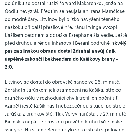
do úniku se dostal ruský forvard Makarenko, jenže na
Godlu nevyzrál. Předtím se neujala ani rána Mamčicse
od modré čáry. Litvínov byl blízko navýšení těsného
náskoku při další přesilové hře, ránu Irvinga vykopl
Kašíkem betonem a dorážka Estephana šla vedle. Ještě
před druhou sirénou inkasovali Berani podruhé,
skvělý
pas za zlínskou obranu dostal Zdráhal a svůj únik
úspěšně zakončil bekhendem do Kašíkovy brány -
2:0.
Litvínov se dostal do obrovské šance ve 26. minutě.
Zdráhal s Jarůškem jeli osamocení na Kašíka, střelec
druhého gólu v rozhodující chvíli trefil jen boční síť,
vzápětí ještě Kašík hasil nebezpečnou situaci po střele
Jarůška z brankoviště. Tlak Vervy narůstal, v 27. minutě
Balinskis napálil z prostoru pravého kruhu tyč zlínské
svatyně. Na straně Beranů bylo velké štěstí v polovině