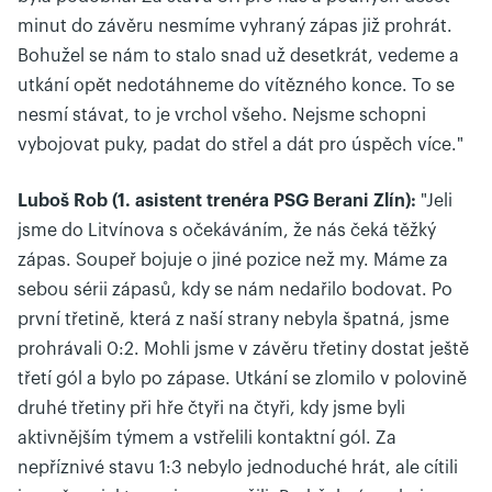
minut do závěru nesmíme vyhraný zápas již prohrát.
Bohužel se nám to stalo snad už desetkrát, vedeme a
utkání opět nedotáhneme do vítězného konce. To se
nesmí stávat, to je vrchol všeho. Nejsme schopni
vybojovat puky, padat do střel a dát pro úspěch více."
Luboš Rob (1. asistent trenéra PSG Berani Zlín):
"Jeli
jsme do Litvínova s očekáváním, že nás čeká těžký
zápas. Soupeř bojuje o jiné pozice než my. Máme za
sebou sérii zápasů, kdy se nám nedařilo bodovat. Po
první třetině, která z naší strany nebyla špatná, jsme
prohrávali 0:2. Mohli jsme v závěru třetiny dostat ještě
třetí gól a bylo po zápase. Utkání se zlomilo v polovině
druhé třetiny při hře čtyři na čtyři, kdy jsme byli
aktivnějším týmem a vstřelili kontaktní gól. Za
nepříznivé stavu 1:3 nebylo jednoduché hrát, ale cítili