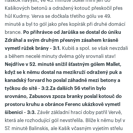
náskok navýšit, ve 45. minutě Sukeľ mířil jen do
Kašíkových betonů a odražený kotouč přeskočil přes
hůl Kudrny. Verva se dočkala třetího gólu ve 49.
minutě a byl to gól jako přes kopírák při druhé domácí
brance.
Po přihrávce od Jarůška se dostal do úniku
Zdráhal a svým druhým přesným zásahem krásně
vymetl růžek brány - 3:1.
Kubiš a spol. se však nevzdali
a během necelé minuty dvěma góly srovnali stav!
Nejdříve v 52. minutě snížil šťastným gólem Mallet,
když se k němu dostal na mezikruží odražený puk a
kanadský forvard ho poslal záhadně mezi betony a
tyčkou do sítě - 3:2.Za dalších 56 vteřin bylo
srovnáno, Zabusovs zpoza branky poslal kotouč do
prostoru kruhu a obránce Ferenc ukázkově vymetl
šibenici - 3:3.
Závěr základní hrací doby patřil Vervě,
která ale rozhodující gól nevstřelila. Blíže k němu byl v
57. minutě Balinskis, ale Kašík včasným vyjetím střelu