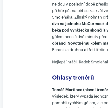
nejdou v poslední době přesilo
při hře pět na pět se zaskvěl v
Smoleňáka. Zlínský gólman drž
dva na jednoho McCormack dos
beka pod vyrážečku skončila v 
gólem necelé dvě minuty pře
obránci Novotnému kolem mant
Berani za druhou a třetí třetin
Nejlepší hráči: Radek Smoleňák
Ohlasy trenérů
Tomáš Martinec (hlavní trené
výsledek, který vypadá jednozn
pomohli rychlým gólem, ale pot