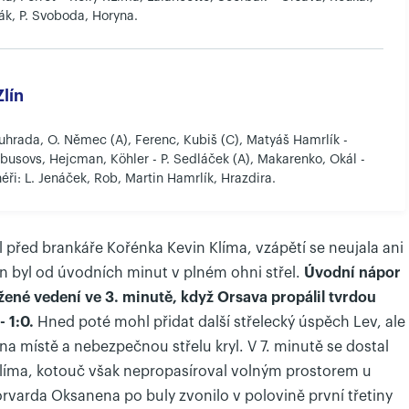
hák, P. Svoboda, Horyna.
lín
uhrada, O. Němec (A), Ferenc, Kubiš (C), Matyáš Hamrlík -
abusovs, Hejcman, Köhler - P. Sedláček (A), Makarenko, Okál -
néři: L. Jenáček, Rob, Martin Hamrlík, Hrazdira.
 před brankáře Kořénka Kevin Klíma, vzápětí se neujala ani
an byl od úvodních minut v plném ohni střel.
Úvodní nápor
žené vedení ve 3. minutě, když Orsava propálil tvrdou
 1:0.
Hned poté mohl přidat další střelecký úspěch Lev, ale
 na místě a nebezpečnou střelu kryl. V 7. minutě se dostal
 Klíma, kotouč však nepropasíroval volným prostorem u
forvarda Oksanena po buly zvonilo v polovině první třetiny