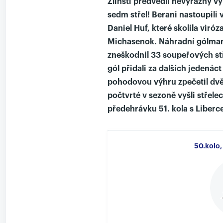
Zlínští předvedli nevýrazný v
sedm střel! Berani nastoupili 
Daniel Huf, které skolila viróz
Michasenok. Náhradní gólman 
zneškodnil 33 soupeřových stř
gól přidali za dalších jedenáct
pohodovou výhru zpečetil dvě
počtvrté v sezoně vyšli střele
předehrávku 51. kola s Liberc
50.kolo,