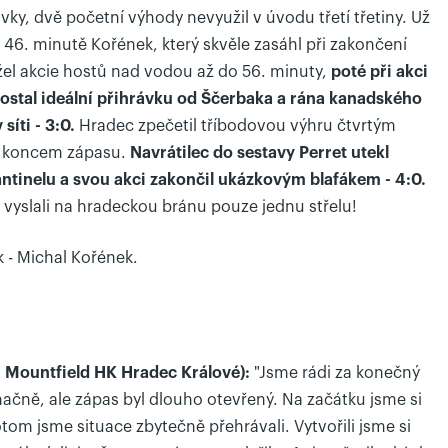
vky, dvě početní výhody nevyužil v úvodu třetí třetiny. Už
e 46. minutě Kořének, který skvěle zasáhl při zakončení
el akcie hostů nad vodou až do 56. minuty,
poté při akci
tal ideální přihrávku od Ščerbaka a rána kanadského
síti - 3:0.
Hradec zpečetil tříbodovou výhru čtvrtým
d koncem zápasu.
Navrátilec do sestavy Perret utekl
inelu a svou akci zakončil ukázkovým blafákem - 4:0.
u vyslali na hradeckou bránu pouze jednu střelu!
 - Michal Kořének.
r Mountfield HK Hradec Králové):
"Jsme rádi za konečný
ačně, ale zápas byl dlouho otevřený. Na začátku jsme si
om jsme situace zbytečně přehrávali. Vytvořili jsme si