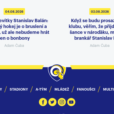
04.08.2026
02.08.2026
evítky Stanislav Balán:
Když se budu prosa
 hokej je o bruslení a
klubu, věřím, že přij
, už ale nebudeme hrát
šance v nároďáku, m
jen o bonbony
brankář Stanislav
Adam Čuba
Adam Čuba
Y
STADIONY
A-TÝM
MLÁDEŽ
FANOUŠCI
MULT