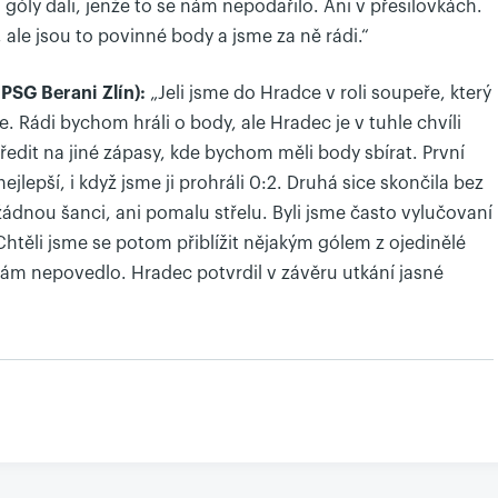
góly dali, jenže to se nám nepodařilo. Ani v přesilovkách.
le jsou to povinné body a jsme za ně rádi.“
 PSG Berani Zlín):
„Jeli jsme do Hradce v roli soupeře, který
. Rádi bychom hráli o body, ale Hradec je v tuhle chvíli
ředit na jiné zápasy, kde bychom měli body sbírat. První
jlepší, i když jsme ji prohráli 0:2. Druhá sice skončila bez
 žádnou šanci, ani pomalu střelu. Byli jsme často vylučovaní
. Chtěli jsme se potom přiblížit nějakým gólem z ojedinělé
 nám nepovedlo. Hradec potvrdil v závěru utkání jasné