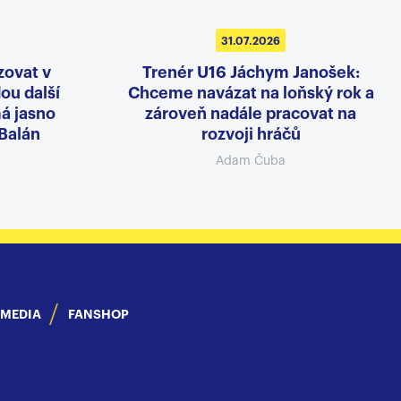
31.07.2026
zovat v
Trenér U16 Jáchym Janošek:
dou další
Chceme navázat na loňský rok a
á jasno
zároveň nadále pracovat na
 Balán
rozvoji hráčů
Adam Čuba
IMEDIA
FANSHOP