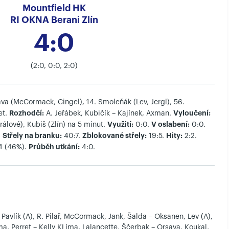
Mountfield HK
RI OKNA Berani Zlín
4:0
(2:0, 0:0, 2:0)
va (McCormack, Cingel), 14. Smoleňák (Lev, Jergl), 56.
Rozhodčí:
Vyloučení:
et.
A. Jeřábek, Kubičík – Kajínek, Axman.
Využití:
V oslabení:
rálové), Kubiš (Zlín) na 5 minut.
0:0.
0:0.
Střely na branku:
Zblokované střely:
Hity:
.
40:7.
19:5.
2:2.
Průběh utkání:
4 (46%).
4:0.
 Pavlík (A), R. Pilař, McCormack, Jank, Šalda – Oksanen, Lev (A),
ma, Perret – Kelly KLíma, Lalancette, Ščerbak – Orsava, Koukal,