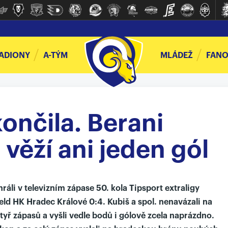
ADIONY
A-TÝM
MLÁDEŽ
FANO
ončila. Berani
 věží ani jeden gól
ráli v televizním zápase 50. kola Tipsport extraligy
ld HK Hradec Králové 0:4. Kubiš a spol. nenavázali na
yř zápasů a vyšli vedle bodů i gólově zcela naprázdno.