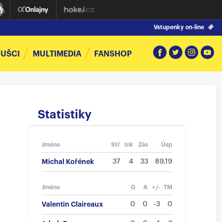
Vstupenky on-line
UŠCI
MULTIMEDIA
FANSHOP
Statistiky
Jméno
Stř
Ink
Zás
Úsp
Michal Kořének
37
4
33
89,19
Jméno
G
A
+/-
TM
Valentin Claireaux
0
0
-3
0