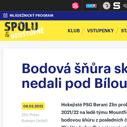
MLÁDEŽNICKÝ PROGRAM
KLUB
VSTUPENKY
ST
Bodová šňůra sk
nedali pod Bílou
Hokejisté PSG Berani Zlín proh
06.02.2022
2021/22 na ledě týmu Mountfie
Zlin Press -
bodovou šňůru z posledních čt
Roman Ordelt