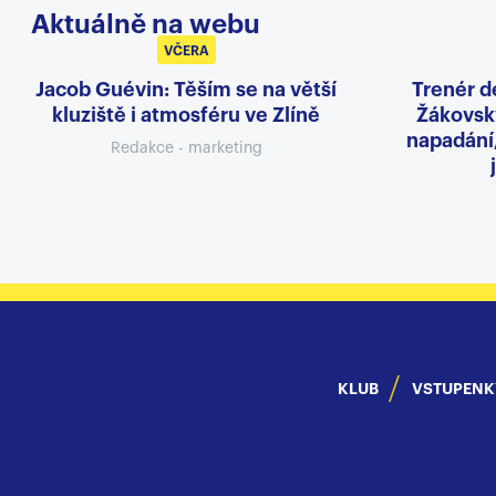
Aktuálně na webu
VČERA
Jacob Guévin: Těším se na větší
Trenér d
kluziště i atmosféru ve Zlíně
Žákovský
napadání
Redakce - marketing
KLUB
VSTUPENK