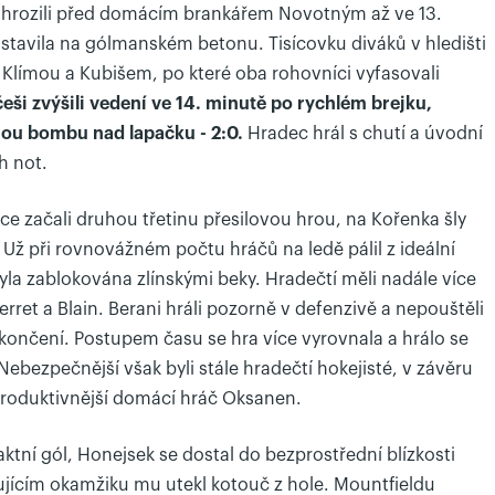
zahrozili před domácím brankářem Novotným až ve 13.
stavila na gólmanském betonu. Tisícovku diváků v hledišti
y Klímou a Kubišem, po které oba rohovníci vyfasovali
ši zvýšili vedení ve 14. minutě po rychlém brejku,
nou bombu nad lapačku - 2:0.
Hradec hrál s chutí a úvodní
h not.
e začali druhou třetinu přesilovou hrou, na Kořenka šly
. Už při rovnovážném počtu hráčů na ledě pálil z ideální
yla zablokována zlínskými beky. Hradečtí měli nadále více
Perret a Blain. Berani hráli pozorně v defenzivě a nepouštěli
končení. Postupem času se hra více vyrovnala a hrálo se
bezpečnější však byli stále hradečtí hokejisté, v závěru
jproduktivnější domácí hráč Oksanen.
aktní gól, Honejsek se dostal do bezprostřední blízkosti
jícím okamžiku mu utekl kotouč z hole. Mountfieldu