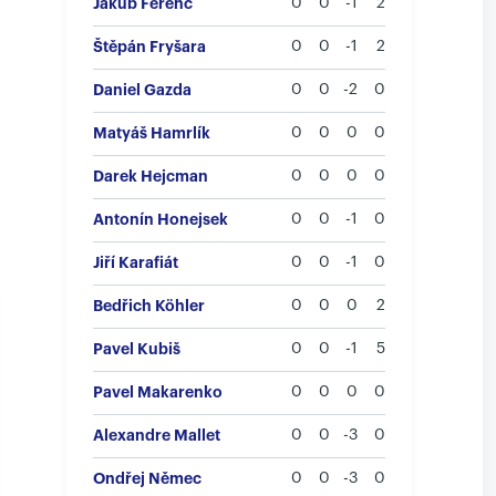
Jakub Ferenc
0
0
-1
2
Štěpán Fryšara
0
0
-1
2
Daniel Gazda
0
0
-2
0
Matyáš Hamrlík
0
0
0
0
Darek Hejcman
0
0
0
0
Antonín Honejsek
0
0
-1
0
Jiří Karafiát
0
0
-1
0
Bedřich Köhler
0
0
0
2
Pavel Kubiš
0
0
-1
5
Pavel Makarenko
0
0
0
0
Alexandre Mallet
0
0
-3
0
Ondřej Němec
0
0
-3
0