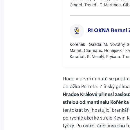
Cingel. Trenéři: T. Martinec, Či
RI OKNA Berani Z
Kořének - Gazda, M. Novotný, S
Mallet, Claireaux, Honejsek - Z
Karafiát, R. Veselý, Fryšara. Tre
Hned v první minutě se prodral
dorážka Perreta. Zlínský gólm
Hradce Králové přinesl zaslou
střelou od mantinelu Kořénka -
tentokrát byl hostující brankář
po rychlé akci ke střele Kevin
tyčky. Po ostré ráně finského 