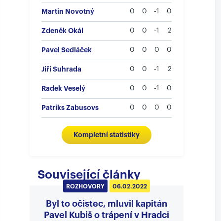
Martin Novotný
0
0
-1
0
Zdeněk Okál
0
0
-1
2
Pavel Sedláček
0
0
0
0
Jiří Suhrada
0
0
-1
2
Radek Veselý
0
0
-1
0
Patriks Zabusovs
0
0
0
0
Kompletní statistiky
Související články
ROZHOVORY
06.02.2022
Byl to očistec, mluvil kapitán
Pavel Kubiš o trápení v Hradci