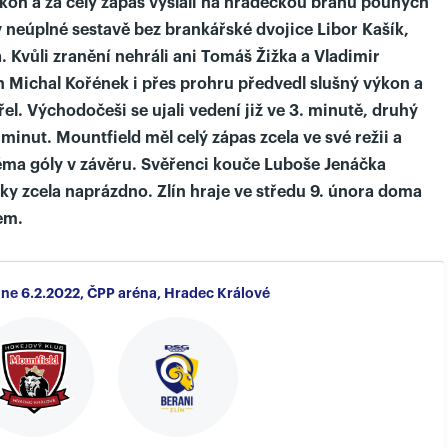
ýkon a za celý zápas vyslali na hradeckou bránu pouhých
v neúplné sestavě bez brankářské dvojice Libor Kašík,
a. Kvůli zranění nehráli ani Tomáš Žižka a Vladimir
Michal Kořének i přes prohru předvedl slušný výkon a
el. Východočeši se ujali vedení již ve 3. minutě, druhý
 minut. Mountfield měl celý zápas zcela ve své režii a
ma góly v závěru. Svěřenci kouče Luboše Jenáčka
cky zcela naprázdno. Zlín hraje ve středu 9. února doma
em.
 ne 6.2.2022, ČPP aréna, Hradec Králové