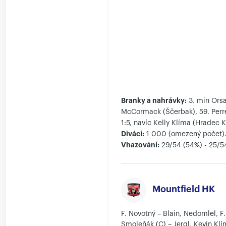
Branky a nahrávky:
3. min Orsa
McCormack (Ščerbak), 59. Perr
1:5, navíc Kelly Klíma (Hradec K
Diváci:
1 000 (omezený počet)
Vhazování:
29/54 (54%) - 25/5
Mountfield HK
F. Novotný – Blain, Nedomlel, F.
Smoleňák (C) – Jergl, Kevin Klí