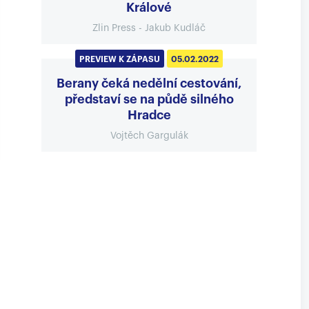
Králové
Zlin Press - Jakub Kudláč
PREVIEW K ZÁPASU
05.02.2022
Berany čeká nedělní cestování,
představí se na půdě silného
Hradce
Vojtěch Gargulák