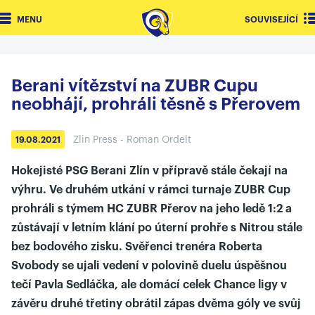
MENU
SOUVISEJÍCÍ
Berani vítězství na ZUBR Cupu
neobhájí, prohráli těsně s Přerovem
Zlin Press - Roman Ordelt
19.08.2021
Hokejisté PSG Berani Zlín v přípravě stále čekají na
výhru. Ve druhém utkání v rámci turnaje ZUBR Cup
prohráli s týmem HC ZUBR Přerov na jeho ledě 1:2 a
zůstávají v letním klání po úterní prohře s Nitrou stále
bez bodového zisku. Svěřenci trenéra Roberta
Svobody se ujali vedení v polovině duelu úspěšnou
tečí Pavla Sedláčka, ale domácí celek Chance ligy v
závěru druhé třetiny obrátil zápas dvěma góly ve svůj