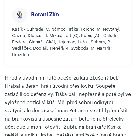
Berani Zlín
Kašík - Suhrada, O. Němec, Trška, Ferenc, M. Novotný,
Gazda, Dluhoš - T. Mikúš, Fořt (C), Kubiš (A) - Chludil,
Fryšara, Šlahař - Okál, Hejcman, Luža - Sebera, P.
Sedláček, Dobiáš. Trenéři: R. Svoboda, M. Hamrlík,
Hrazdira.
Hned v úvodní minutě odešel za katr zkušený bek
Hrabal a Berani hráli úvodní přesilovku. Soupeře
zatlačili do defenzivy, Trška pálil nepřesně a poté byl ve
vyložené pozici Mikúš. Měl před sebou odkrytou
svatyni, ale domácí gólman Petrásek se stihl přemístit
na brankovišti a úspěšně zasáhl betonem. Střelecký
účet duelu mohli otevřít i Zubři, na brankáře Kašíka
pelášil v úniku Hrabal, naštěstí strážské zlínské brány