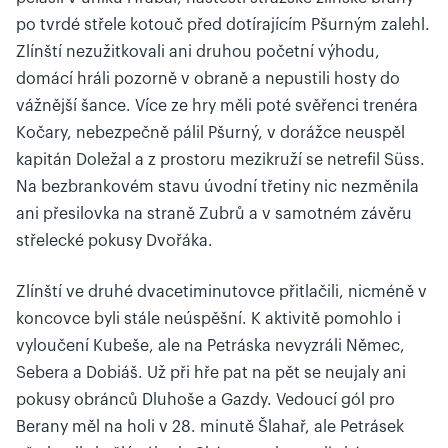
po tvrdé střele kotouč před dotírajícím Pšurným zalehl.
Zlínští nezužitkovali ani druhou početní výhodu,
domácí hráli pozorně v obraně a nepustili hosty do
vážnější šance. Více ze hry měli poté svěřenci trenéra
Kočary, nebezpečně pálil Pšurný, v dorážce neuspěl
kapitán Doležal a z prostoru mezikruží se netrefil Süss.
Na bezbrankovém stavu úvodní třetiny nic nezměnila
ani přesilovka na straně Zubrů a v samotném závěru
střelecké pokusy Dvořáka.
Zlínští ve druhé dvacetiminutovce přitlačili, nicméně v
koncovce byli stále neúspěšní. K aktivitě pomohlo i
vyloučení Kubeše, ale na Petráska nevyzráli Němec,
Sebera a Dobiáš. Už při hře pat na pět se neujaly ani
pokusy obránců Dluhoše a Gazdy. Vedoucí gól pro
Berany měl na holi v 28. minutě Šlahař, ale Petrásek