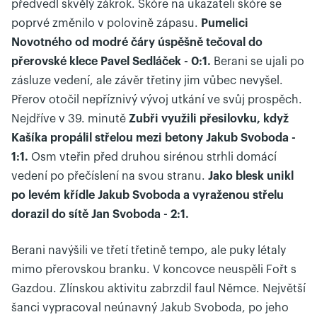
předvedl skvělý zákrok. Skóre na ukazateli skóre se
poprvé změnilo v polovině zápasu.
Pumelici
Novotného od modré čáry úspěšně tečoval do
přerovské klece Pavel Sedláček - 0:1.
Berani se ujali po
zásluze vedení, ale závěr třetiny jim vůbec nevyšel.
Přerov otočil nepříznivý vývoj utkání ve svůj prospěch.
Nejdříve v 39. minutě
Zubři využili přesilovku, když
Kašíka propálil střelou mezi betony Jakub Svoboda -
1:1.
Osm vteřin před druhou sirénou strhli domácí
vedení po přečíslení na svou stranu.
Jako blesk unikl
po levém křídle Jakub Svoboda a vyraženou střelu
dorazil do sítě Jan Svoboda - 2:1.
Berani navýšili ve třetí třetině tempo, ale puky létaly
mimo přerovskou branku. V koncovce neuspěli Fořt s
Gazdou. Zlínskou aktivitu zabrzdil faul Němce. Největší
šanci vypracoval neúnavný Jakub Svoboda, po jeho