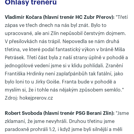
Ohlasy trenérů
Vladimír Kočara (hlavní trenér HC Zubr Přerov):
"Třetí
zápas ve třech dnech na nás byl znát. Bylo to
upracované, ale ani Zlín nepůsobil čerstvým dojmem.
V přesilovkách nás trápil. Nepovedla se nám druhá
třetina, ve které podal fantastický výkon v bráně Míša
Petrásek. Třetí část byla z naší strany úplně v pohodě a
jednogólové vedení jsme si v klidu pohlídali. Zranění
Františka Hrdinky není zaplaťpánbůh tak fatální, jako
bylo loni to u Jirky Goiše. Franta bude v pohodě a
myslím si, že i tohle nás nějakým způsobem semklo."
Zdroj: hokejprerov.cz
Robert Svoboda (hlavní trenér PSG Berani Zlín):
"Jsme
zklamaní, že jsme nevyhráli. Druhou třetinu jsme
paradoxně prohráli 1:2, i když jsme byli silnější a měli