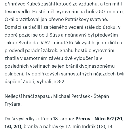
přihrávce Kubeš zasáhl kotouč ze vzduchu, a ten mířil
těsně vedle. Hosté měli vyrovnání na holi v 50. minutě,
Okál orazítkoval jen břevno Petráskovy svatyně.
Domácí se tlačili i za těsného vedení stále do útoku, v
dobré pozici se ocitl Süss a neúnavný byl především
Jakub Svoboda. V 52. minutě Kašík vystihl jeho kličku a
předvedl parádní zákrok. Snahu hostů o vyrovnání
zhatila v samotném závěru dvě vyloučení a v
posledních vteřinách se jen bránil dvojnásobnému
oslabení. I v doplňkových samostatných nájezdech byli
úspěšní Zubři, vyhráli je 3:2.
Nejlepší hráči zápasu: Michael Petrásek - Štěpán
Fryšara.
Další výsledky - středa 18. srpna:
Přerov - Nitra 5:2 (2:1,
1:0, 2:1)
, branky a nahrávky: 12. min Indrák (TS), 18.