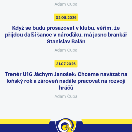
Adam Čuba
02.08.2026
Když se budu prosazovat v klubu, věřím, že
přijdou další šance v nároďáku, má jasno brankář
Stanislav Balán
Adam Čuba
31.07.2026
Trenér U16 Jáchym Janošek: Chceme navázat na
loňský rok a zároveň nadále pracovat na rozvoji
hráčů
Adam Čuba