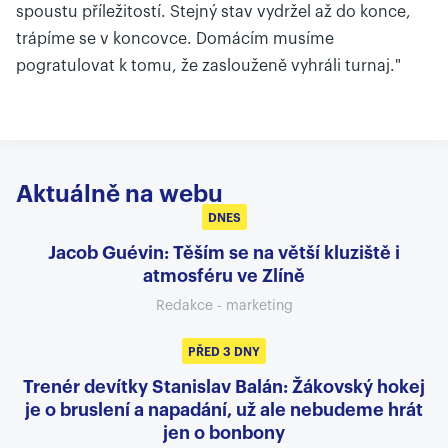
spoustu příležitostí. Stejný stav vydržel až do konce,
trápíme se v koncovce. Domácím musíme
pogratulovat k tomu, že zaslouženě vyhráli turnaj."
Aktuálně na webu
DNES
Jacob Guévin: Těším se na větší kluziště i
atmosféru ve Zlíně
Redakce - marketing
PŘED 3 DNY
Trenér devítky Stanislav Balán: Žákovský hokej
je o bruslení a napadání, už ale nebudeme hrát
jen o bonbony