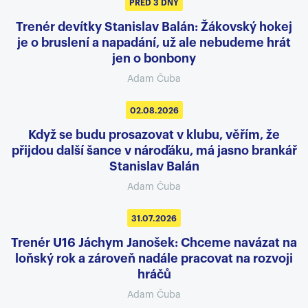
PŘED 3 DNY
Trenér devítky Stanislav Balán: Žákovský hokej
je o bruslení a napadání, už ale nebudeme hrát
jen o bonbony
Adam Čuba
02.08.2026
Když se budu prosazovat v klubu, věřím, že
přijdou další šance v nároďáku, má jasno brankář
Stanislav Balán
Adam Čuba
31.07.2026
Trenér U16 Jáchym Janošek: Chceme navázat na
loňský rok a zároveň nadále pracovat na rozvoji
hráčů
Adam Čuba