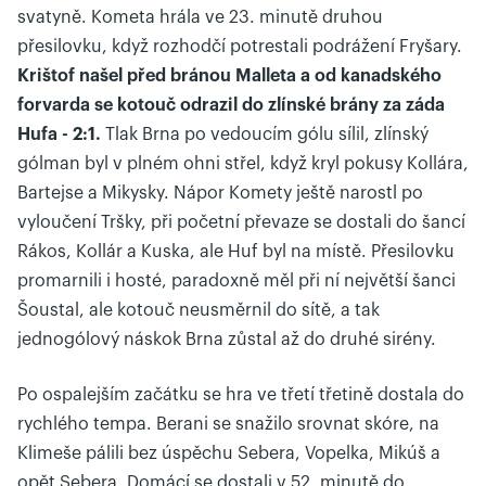
svatyně. Kometa hrála ve 23. minutě druhou
přesilovku, když rozhodčí potrestali podrážení Fryšary.
Krištof našel před bránou Malleta a od kanadského
forvarda se kotouč odrazil do zlínské brány za záda
Hufa - 2:1.
Tlak Brna po vedoucím gólu sílil, zlínský
gólman byl v plném ohni střel, když kryl pokusy Kollára,
Bartejse a Mikysky. Nápor Komety ještě narostl po
vyloučení Tršky, při početní převaze se dostali do šancí
Rákos, Kollár a Kuska, ale Huf byl na místě. Přesilovku
promarnili i hosté, paradoxně měl při ní největší šanci
Šoustal, ale kotouč neusměrnil do sítě, a tak
jednogólový náskok Brna zůstal až do druhé sirény.
Po ospalejším začátku se hra ve třetí třetině dostala do
rychlého tempa. Berani se snažilo srovnat skóre, na
Klimeše pálili bez úspěchu Sebera, Vopelka, Mikúš a
opět Sebera. Domácí se dostali v 52. minutě do