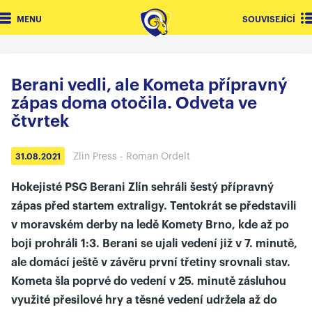
MENU
SOUVISEJÍCÍ
Berani vedli, ale Kometa přípravný
zápas doma otočila. Odveta ve
čtvrtek
Zlin Press - Roman Ordelt
31.08.2021
Hokejisté PSG Berani Zlín sehráli šestý přípravný
zápas před startem extraligy. Tentokrát se představili
v moravském derby na ledě Komety Brno, kde až po
boji prohráli 1:3. Berani se ujali vedení již v 7. minutě,
ale domácí ještě v závěru první třetiny srovnali stav.
Kometa šla poprvé do vedení v 25. minutě zásluhou
využité přesilové hry a těsné vedení udržela až do