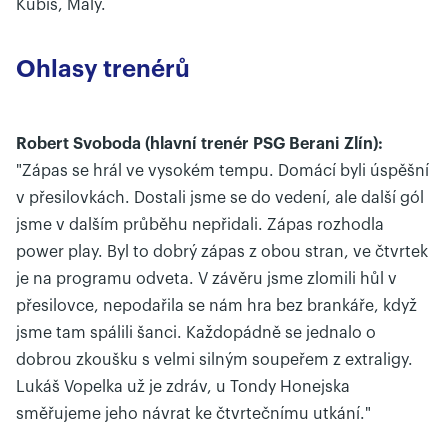
Kubiš, Malý.
Ohlasy trenérů
Robert Svoboda (hlavní trenér PSG Berani Zlín):
"Zápas se hrál ve vysokém tempu. Domácí byli úspěšní
v přesilovkách. Dostali jsme se do vedení, ale další gól
jsme v dalším průběhu nepřidali. Zápas rozhodla
power play. Byl to dobrý zápas z obou stran, ve čtvrtek
je na programu odveta. V závěru jsme zlomili hůl v
přesilovce, nepodařila se nám hra bez brankáře, když
jsme tam spálili šanci. Každopádně se jednalo o
dobrou zkoušku s velmi silným soupeřem z extraligy.
Lukáš Vopelka už je zdráv, u Tondy Honejska
směřujeme jeho návrat ke čtvrtečnímu utkání."