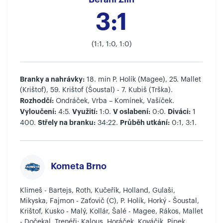
3:1
(1:1, 1:0, 1:0)
Branky a nahrávky:
18. min P. Holík (Magee), 25. Mallet
(Krištof), 59. Krištof (Šoustal) - 7. Kubiš (Trška).
Rozhodčí:
Ondráček, Vrba – Komínek, Vašíček.
Vyloučení:
Využití:
V oslabení:
Diváci:
4:5.
1:0.
0:0.
1
Střely na branku:
Průběh utkání:
400.
34:22.
0:1, 3:1.
Kometa Brno
Klimeš - Bartejs, Roth, Kučeřík, Holland, Gulaši,
Mikyska, Fajmon - Zaťovič (C), P. Holík, Horký - Šoustal,
Krištof, Kusko - Malý, Kollár, Šalé - Magee, Rákos, Mallet
- Dočekal. Trenéři: Kalous, Horáček, Kováčik, Pipek.