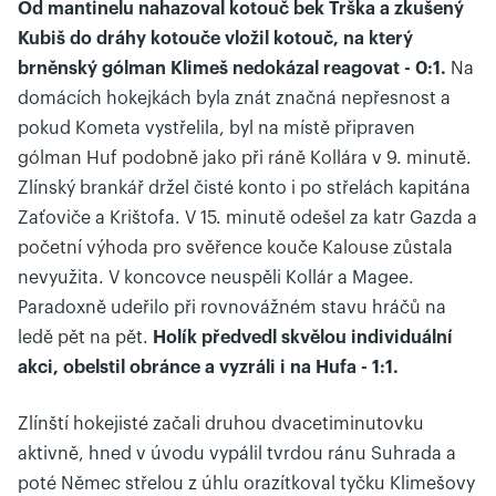
Od mantinelu nahazoval kotouč bek Trška a zkušený
Kubiš do dráhy kotouče vložil kotouč, na který
brněnský gólman Klimeš nedokázal reagovat - 0:1.
Na
domácích hokejkách byla znát značná nepřesnost a
pokud Kometa vystřelila, byl na místě připraven
gólman Huf podobně jako při ráně Kollára v 9. minutě.
Zlínský brankář držel čisté konto i po střelách kapitána
Zaťoviče a Krištofa. V 15. minutě odešel za katr Gazda a
početní výhoda pro svěřence kouče Kalouse zůstala
nevyužita. V koncovce neuspěli Kollár a Magee.
Paradoxně udeřilo při rovnovážném stavu hráčů na
ledě pět na pět.
Holík předvedl skvělou individuální
akci, obelstil obránce a vyzráli i na Hufa - 1:1.
Zlínští hokejisté začali druhou dvacetiminutovku
aktivně, hned v úvodu vypálil tvrdou ránu Suhrada a
poté Němec střelou z úhlu orazítkoval tyčku Klimešovy