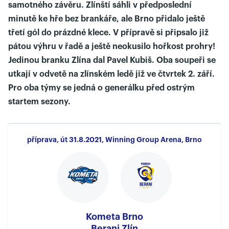
samotného závěru. Zlínští sáhli v předposlední
minutě ke hře bez brankáře, ale Brno přidalo ještě
třetí gól do prázdné klece. V přípravě si připsalo již
pátou výhru v řadě a ještě neokusilo hořkost prohry!
Jedinou branku Zlína dal Pavel Kubiš. Oba soupeři se
utkají v odvetě na zlínském ledě již ve čtvrtek 2. září.
Pro oba týmy se jedná o generálku před ostrým
startem sezony.
příprava, út 31.8.2021, Winning Group Arena, Brno
Kometa Brno
Berani Zlín