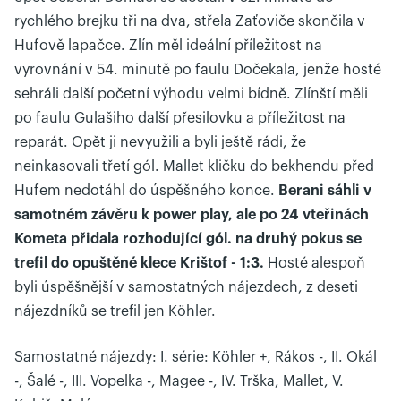
rychlého brejku tři na dva, střela Zaťoviče skončila v
Hufově lapačce. Zlín měl ideální příležitost na
vyrovnání v 54. minutě po faulu Dočekala, jenže hosté
sehráli další početní výhodu velmi bídně. Zlínští měli
po faulu Gulašiho další přesilovku a příležitost na
reparát. Opět ji nevyužili a byli ještě rádi, že
neinkasovali třetí gól. Mallet kličku do bekhendu před
Hufem nedotáhl do úspěšného konce.
Berani sáhli v
samotném závěru k power play, ale po 24 vteřinách
Kometa přidala rozhodující gól. na druhý pokus se
trefil do opuštěné klece Krištof - 1:3.
Hosté alespoň
byli úspěšnější v samostatných nájezdech, z deseti
nájezdníků se trefil jen Köhler.
Samostatné nájezdy: I. série: Köhler +, Rákos -, II. Okál
-, Šalé -, III. Vopelka -, Magee -, IV. Trška, Mallet, V.