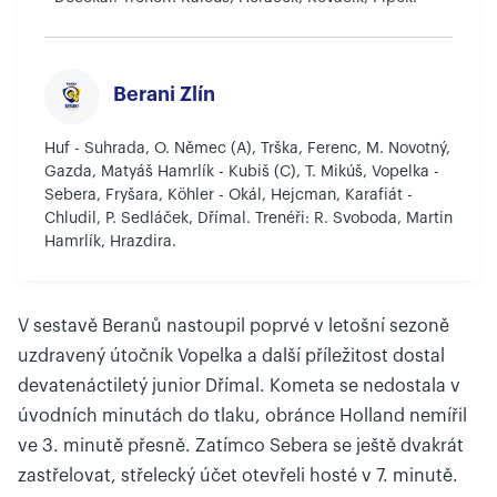
Berani Zlín
Huf - Suhrada, O. Němec (A), Trška, Ferenc, M. Novotný,
Gazda, Matyáš Hamrlík - Kubiš (C), T. Mikúš, Vopelka -
Sebera, Fryšara, Köhler - Okál, Hejcman, Karafiát -
Chludil, P. Sedláček, Dřímal. Trenéři: R. Svoboda, Martin
Hamrlík, Hrazdira.
V sestavě Beranů nastoupil poprvé v letošní sezoně
uzdravený útočník Vopelka a další příležitost dostal
devatenáctiletý junior Dřímal. Kometa se nedostala v
úvodních minutách do tlaku, obránce Holland nemířil
ve 3. minutě přesně. Zatímco Sebera se ještě dvakrát
zastřelovat, střelecký účet otevřeli hosté v 7. minutě.