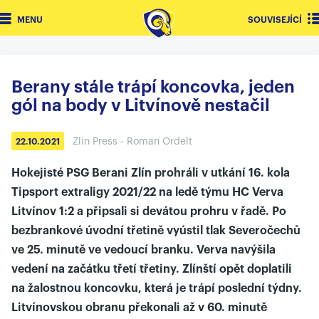
MENU
SOUVISEJÍCÍ
Berany stále trápí koncovka, jeden
gól na body v Litvínově nestačil
Zlin Press - Roman Ordelt
22.10.2021
Hokejisté PSG Berani Zlín prohráli v utkání 16. kola
Tipsport extraligy 2021/22 na ledě týmu HC Verva
Litvínov 1:2 a připsali si devátou prohru v řadě. Po
bezbrankové úvodní třetině vyústil tlak Severočechů
ve 25. minutě ve vedoucí branku. Verva navýšila
vedení na začátku třetí třetiny. Zlínští opět doplatili
na žalostnou koncovku, která je trápí poslední týdny.
Litvínovskou obranu překonali až v 60. minutě