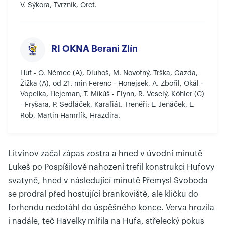
V. Sýkora, Tvrzník, Orct.
RI OKNA Berani Zlín
Huf - O. Němec (A), Dluhoš, M. Novotný, Trška, Gazda,
Žižka (A), od 21. min Ferenc - Honejsek, A. Zbořil, Okál -
Vopelka, Hejcman, T. Mikúš - Flynn, R. Veselý, Köhler (C)
- Fryšara, P. Sedláček, Karafiát. Trenéři: L. Jenáček, L.
Rob, Martin Hamrlík, Hrazdira.
Litvínov začal zápas zostra a hned v úvodní minutě
Lukeš po Pospíšilově nahození trefil konstrukci Hufovy
svatyně, hned v následující minutě Přemysl Svoboda
se prodral před hostující brankoviště, ale kličku do
forhendu nedotáhl do úspěšného konce. Verva hrozila
i nadále, teč Havelky mířila na Hufa, střelecký pokus