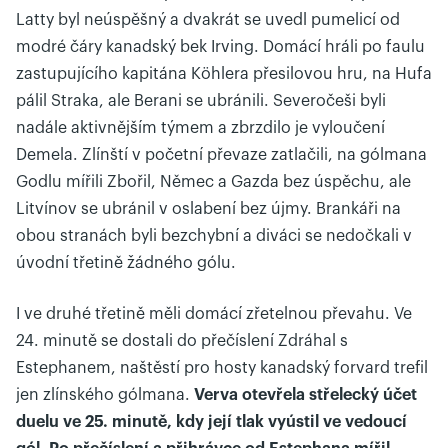
Latty byl neúspěšný a dvakrát se uvedl pumelicí od
modré čáry kanadský bek Irving. Domácí hráli po faulu
zastupujícího kapitána Köhlera přesilovou hru, na Hufa
pálil Straka, ale Berani se ubránili. Severočeši byli
nadále aktivnějším týmem a zbrzdilo je vyloučení
Demela. Zlínští v početní převaze zatlačili, na gólmana
Godlu mířili Zbořil, Němec a Gazda bez úspěchu, ale
Litvínov se ubránil v oslabení bez újmy. Brankáři na
obou stranách byli bezchybní a diváci se nedočkali v
úvodní třetině žádného gólu.
I ve druhé třetině měli domácí zřetelnou převahu. Ve
24. minutě se dostali do přečíslení Zdráhal s
Estephanem, naštěstí pro hosty kanadský forvard trefil
jen zlínského gólmana.
Verva otevřela střelecký účet
duelu ve 25. minutě, kdy její tlak vyústil ve vedoucí