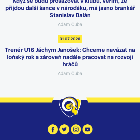
Když se budu prosazovat v klubu, věřím, že
přijdou další šance v nároďáku, má jasno brankář
Stanislav Balán
Adam Čuba
31.07.2026
Trenér U16 Jáchym Janošek: Chceme navázat na
loňský rok a zároveň nadále pracovat na rozvoji
hráčů
Adam Čuba