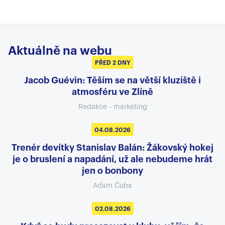
Aktuálně na webu
PŘED 2 DNY
Jacob Guévin: Těším se na větší kluziště i
atmosféru ve Zlíně
Redakce - marketing
04.08.2026
Trenér devítky Stanislav Balán: Žákovský hokej
je o bruslení a napadání, už ale nebudeme hrát
jen o bonbony
Adam Čuba
02.08.2026