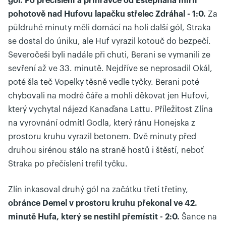
gól. Po přečíslení a přihrávce od Estephana mířil
pohotově nad Hufovu lapačku střelec Zdráhal - 1:0.
Za
půldruhé minuty měli domácí na holi další gól, Straka
se dostal do úniku, ale Huf vyrazil kotouč do bezpečí.
Severočeši byli nadále při chuti, Berani se vymanili ze
sevření až ve 33. minutě. Nejdříve se neprosadil Okál,
poté šla teč Vopelky těsně vedle tyčky. Berani poté
chybovali na modré čáře a mohli děkovat jen Hufovi,
který vychytal nájezd Kanaďana Lattu. Příležitost Zlína
na vyrovnání odmítl Godla, který ránu Honejska z
prostoru kruhu vyrazil betonem. Dvě minuty před
druhou sirénou stálo na straně hostů i štěstí, neboť
Straka po přečíslení trefil tyčku.
Zlín inkasoval druhý gól na začátku třetí třetiny,
obránce Demel v prostoru kruhu překonal ve 42.
minutě Hufa, který se nestihl přemístit - 2:0.
Šance na