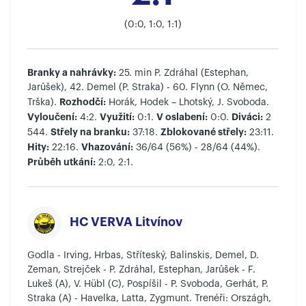
(0:0, 1:0, 1:1)
Branky a nahrávky:
25. min P. Zdráhal (Estephan,
Jarůšek), 42. Demel (P. Straka) - 60. Flynn (O. Němec,
Rozhodčí:
Trška).
Horák, Hodek – Lhotský, J. Svoboda.
Vyloučení:
Využití:
V oslabení:
Diváci:
4:2.
0:1.
0:0.
2
Střely na branku:
Zblokované střely:
544.
37:18.
23:11.
Hity:
Vhazování:
22:16.
36/64 (56%) - 28/64 (44%).
Průběh utkání:
2:0, 2:1.
HC VERVA Litvínov
Godla - Irving, Hrbas, Stříteský, Balinskis, Demel, D.
Zeman, Strejček - P. Zdráhal, Estephan, Jarůšek - F.
Lukeš (A), V. Hübl (C), Pospíšil - P. Svoboda, Gerhát, P.
Straka (A) - Havelka, Latta, Zygmunt. Trenéři: Országh,