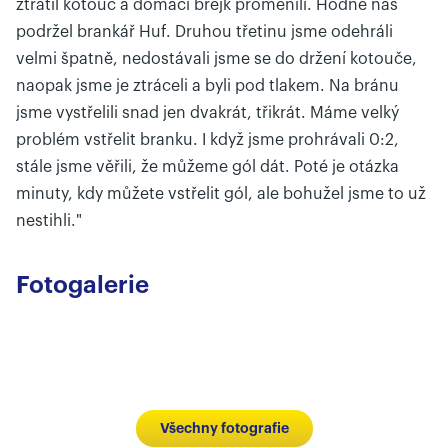
ztratil kotouč a domácí brejk proměnili. Hodně nás
podržel brankář Huf. Druhou třetinu jsme odehráli
velmi špatně, nedostávali jsme se do držení kotouče,
naopak jsme je ztráceli a byli pod tlakem. Na bránu
jsme vystřelili snad jen dvakrát, třikrát. Máme velký
problém vstřelit branku. I když jsme prohrávali 0:2,
stále jsme věřili, že můžeme gól dát. Poté je otázka
minuty, kdy můžete vstřelit gól, ale bohužel jsme to už
nestihli."
Fotogalerie
Všechny fotografie