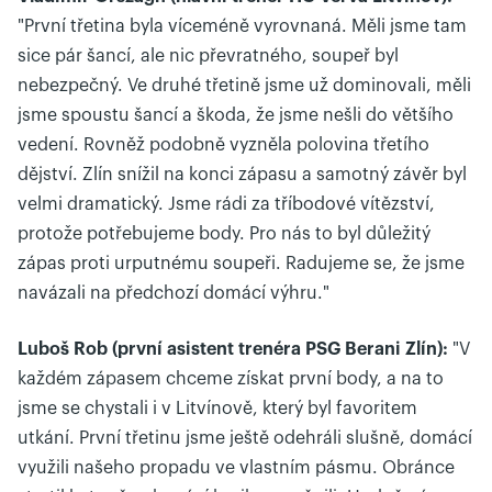
"První třetina byla víceméně vyrovnaná. Měli jsme tam
sice pár šancí, ale nic převratného, soupeř byl
nebezpečný. Ve druhé třetině jsme už dominovali, měli
jsme spoustu šancí a škoda, že jsme nešli do většího
vedení. Rovněž podobně vyzněla polovina třetího
dějství. Zlín snížil na konci zápasu a samotný závěr byl
velmi dramatický. Jsme rádi za tříbodové vítězství,
protože potřebujeme body. Pro nás to byl důležitý
zápas proti urputnému soupeři. Radujeme se, že jsme
navázali na předchozí domácí výhru."
Luboš Rob (první asistent trenéra PSG Berani Zlín):
"V
každém zápasem chceme získat první body, a na to
jsme se chystali i v Litvínově, který byl favoritem
utkání. První třetinu jsme ještě odehráli slušně, domácí
využili našeho propadu ve vlastním pásmu. Obránce