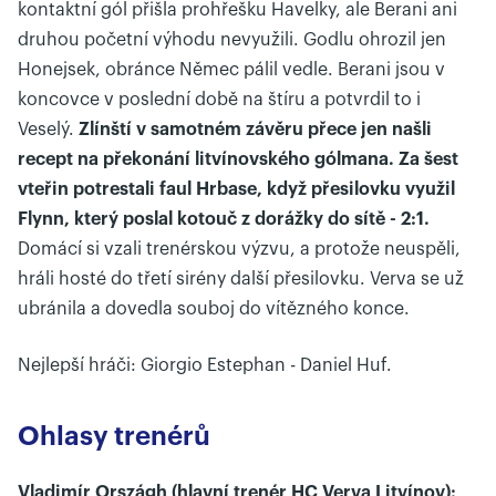
kontaktní gól přišla prohřešku Havelky, ale Berani ani
druhou početní výhodu nevyužili. Godlu ohrozil jen
Honejsek, obránce Němec pálil vedle. Berani jsou v
koncovce v poslední době na štíru a potvrdil to i
Veselý.
Zlínští v samotném závěru přece jen našli
recept na překonání litvínovského gólmana. Za šest
vteřin potrestali faul Hrbase, když přesilovku využil
Flynn, který poslal kotouč z dorážky do sítě - 2:1.
Domácí si vzali trenérskou výzvu, a protože neuspěli,
hráli hosté do třetí sirény další přesilovku. Verva se už
ubránila a dovedla souboj do vítězného konce.
Nejlepší hráči: Giorgio Estephan - Daniel Huf.
Ohlasy trenérů
Vladimír Országh (hlavní trenér HC Verva Litvínov):