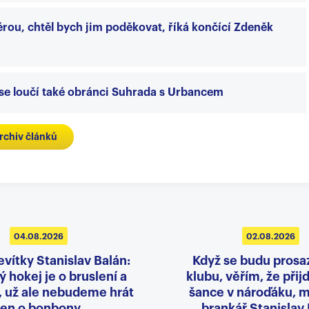
iérou, chtěl bych jim poděkovat, říká končící Zdeněk
 se loučí také obránci Suhrada s Urbancem
rchiv článků
04.08.2026
02.08.2026
evítky Stanislav Balán:
Když se budu prosa
 hokej je o bruslení a
klubu, věřím, že přij
, už ale nebudeme hrát
šance v nároďáku, m
jen o bonbony
brankář Stanislav