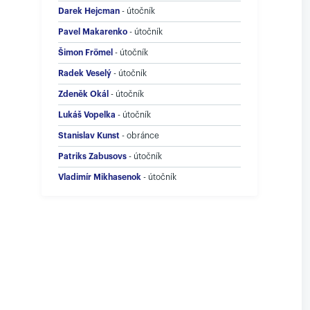
Darek Hejcman
-
útočník
Pavel Makarenko
-
útočník
Šimon Frömel
-
útočník
Radek Veselý
-
útočník
Zdeněk Okál
-
útočník
Lukáš Vopelka
-
útočník
Stanislav Kunst
-
obránce
Patriks Zabusovs
-
útočník
Vladimír Mikhasenok
-
útočník