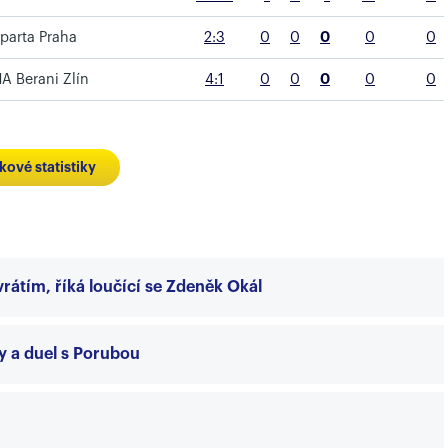
parta Praha
2:3
0
0
0
0
0
A Berani Zlín
4:1
0
0
0
0
0
kové statistiky
rátím, říká loučící se Zdeněk Okál
 a duel s Porubou