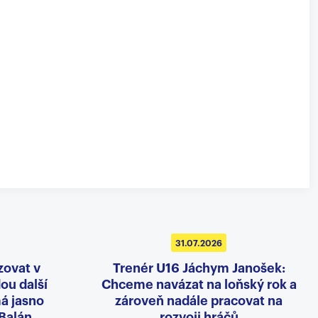
31.07.2026
zovat v
Trenér U16 Jáchym Janošek:
dou další
Chceme navázat na loňský rok a
á jasno
zároveň nadále pracovat na
 Balán
rozvoji hráčů