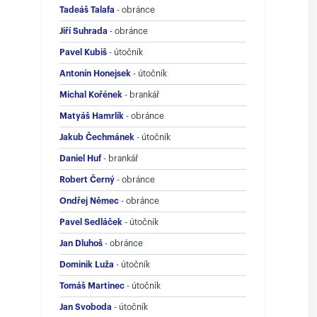
Tadeáš Talafa
-
obránce
Jiří Suhrada
-
obránce
Pavel Kubiš
-
útočník
Antonín Honejsek
-
útočník
Michal Kořének
-
brankář
Matyáš Hamrlík
-
obránce
Jakub Čechmánek
-
útočník
Daniel Huf
-
brankář
Robert Černý
-
obránce
Ondřej Němec
-
obránce
Pavel Sedláček
-
útočník
Jan Dluhoš
-
obránce
Dominik Luža
-
útočník
Tomáš Martinec
-
útočník
Jan Svoboda
-
útočník