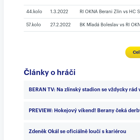
44.kolo
1.3.2022
RI OKNA Berani Zlín vs HC S
57.kolo
27.2.2022
BK Mladá Boleslav vs RI OKN
Cel
Články o hráči
BERAN TV: Na zlínský stadion se vždycky rád v
PREVIEW: Hokejový víkend! Berany čeká derby
Zdeněk Okál se oficiálně loučí s kariérou