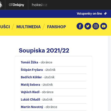
Vstupenky on-line
UŠCI
MULTIMEDIA
FANSHOP
Soupiska 2021/22
Tomáš Žižka
-
obránce
Štěpán Fryšara
-
útočník
Bedřich Köhler
-
útočník
Matěj Sebera
-
útočník
Vojtěch Riedl
-
obránce
Lukáš Chludil
-
útočník
Martin Novotný
-
obránce