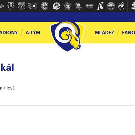
ADIONY
A-TÝM
MLÁDEŽ
FANO
kál
m / levá