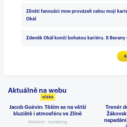
Zlínští fanoušci mne provázeli celou mojí kar
Okál
Zdeněk Okál končí bohatou kariéru. S Berany
A
Aktuálně na webu
VČERA
Jacob Guévin: Těším se na větší
Trenér d
kluziště i atmosféru ve Zlíně
Žákovský
napadání
Redakce - marketing