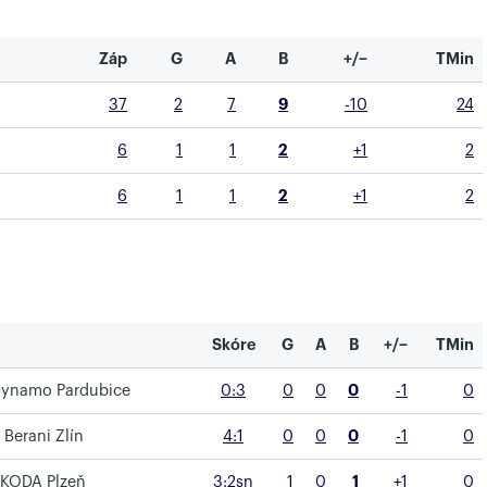
Záp
G
A
B
+/−
TMin
37
2
7
9
-10
24
6
1
1
2
+1
2
6
1
1
2
+1
2
Skóre
G
A
B
+/−
TMin
 Dynamo Pardubice
0:3
0
0
0
-1
0
Berani Zlín
4:1
0
0
0
-1
0
ŠKODA Plzeň
3:2sn
1
0
1
+1
0