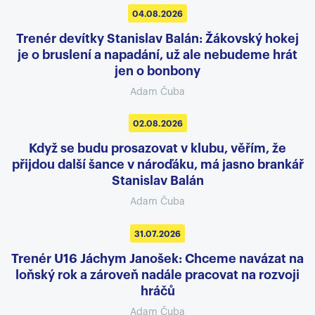
04.08.2026
Trenér devítky Stanislav Balán: Žákovský hokej
je o bruslení a napadání, už ale nebudeme hrát
jen o bonbony
Adam Čuba
02.08.2026
Když se budu prosazovat v klubu, věřím, že
přijdou další šance v nároďáku, má jasno brankář
Stanislav Balán
Adam Čuba
31.07.2026
Trenér U16 Jáchym Janošek: Chceme navázat na
loňský rok a zároveň nadále pracovat na rozvoji
hráčů
Adam Čuba