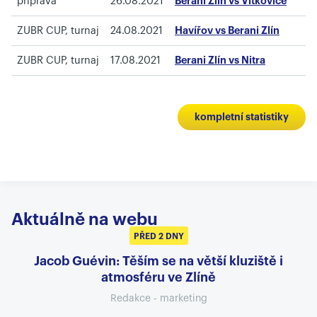
příprava
26.08.2021
Berani Zlín vs Vítkovice
ZUBR CUP, turnaj
24.08.2021
Havířov vs Berani Zlín
ZUBR CUP, turnaj
17.08.2021
Berani Zlín vs Nitra
kompletní statistiky
Aktuálně na webu
PŘED 2 DNY
Jacob Guévin: Těším se na větší kluziště i
atmosféru ve Zlíně
Redakce - marketing