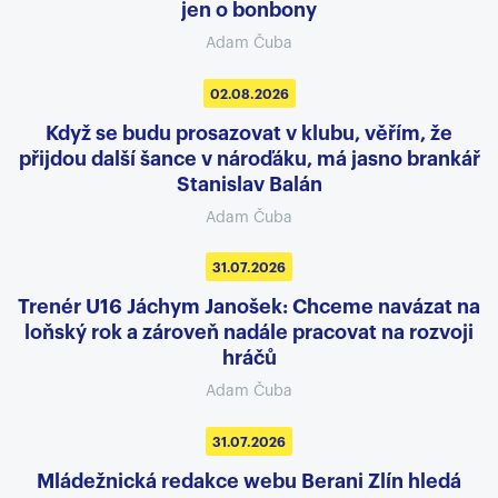
jen o bonbony
Adam Čuba
02.08.2026
Když se budu prosazovat v klubu, věřím, že
přijdou další šance v nároďáku, má jasno brankář
Stanislav Balán
Adam Čuba
31.07.2026
Trenér U16 Jáchym Janošek: Chceme navázat na
loňský rok a zároveň nadále pracovat na rozvoji
hráčů
Adam Čuba
31.07.2026
Mládežnická redakce webu Berani Zlín hledá