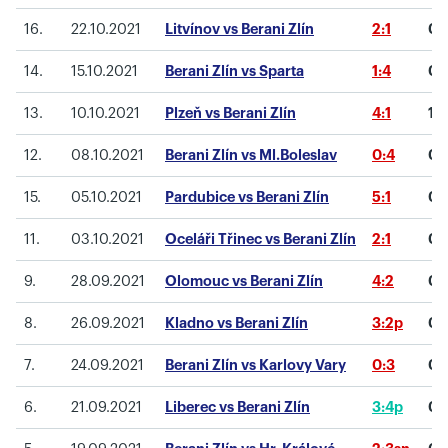
16.
22.10.2021
Litvínov vs Berani Zlín
2:1
0
14.
15.10.2021
Berani Zlín vs Sparta
1:4
0
13.
10.10.2021
Plzeň vs Berani Zlín
4:1
1
12.
08.10.2021
Berani Zlín vs Ml.Boleslav
0:4
0
15.
05.10.2021
Pardubice vs Berani Zlín
5:1
0
11.
03.10.2021
Oceláři Třinec vs Berani Zlín
2:1
0
9.
28.09.2021
Olomouc vs Berani Zlín
4:2
0
8.
26.09.2021
Kladno vs Berani Zlín
3:2p
0
7.
24.09.2021
Berani Zlín vs Karlovy Vary
0:3
0
6.
21.09.2021
Liberec vs Berani Zlín
3:4p
0