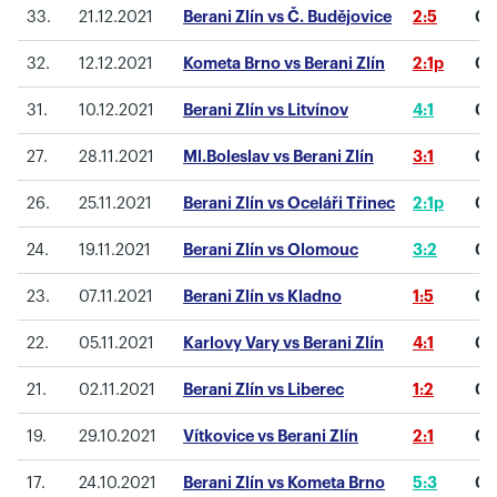
33.
21.12.2021
Berani Zlín vs Č. Budějovice
2:5
0
32.
12.12.2021
Kometa Brno vs Berani Zlín
2:1p
0
31.
10.12.2021
Berani Zlín vs Litvínov
4:1
0
27.
28.11.2021
Ml.Boleslav vs Berani Zlín
3:1
0
26.
25.11.2021
Berani Zlín vs Oceláři Třinec
2:1p
0
24.
19.11.2021
Berani Zlín vs Olomouc
3:2
0
23.
07.11.2021
Berani Zlín vs Kladno
1:5
0
22.
05.11.2021
Karlovy Vary vs Berani Zlín
4:1
0
21.
02.11.2021
Berani Zlín vs Liberec
1:2
0
19.
29.10.2021
Vítkovice vs Berani Zlín
2:1
0
17.
24.10.2021
Berani Zlín vs Kometa Brno
5:3
0