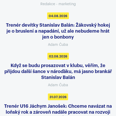
Redakce - marketing
04.08.2026
Trenér devítky Stanislav Balán: Žákovský hokej
je o bruslení a napadání, už ale nebudeme hrát
jen o bonbony
Adam Čuba
02.08.2026
Když se budu prosazovat v klubu, věřím, že
přijdou další šance v nároďáku, má jasno brankář
Stanislav Balán
Adam Čuba
31.07.2026
Trenér U16 Jáchym Janošek: Chceme navázat na
loňský rok a zároveň nadále pracovat na rozvoji