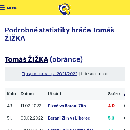
MENU
Podrobné statistiky hráče Tomáš
ŽIŽKA
Tomáš ŽIŽKA
(obránce)
Tipsport extraliga 2021/2022
| filtr: asistence
Kolo
Datum
Utkání
Skóre
As
43.
11.02.2022
Plzeň vs Berani Zlín
4:0
0
51.
09.02.2022
Berani Zlín vs Liberec
5:3
0