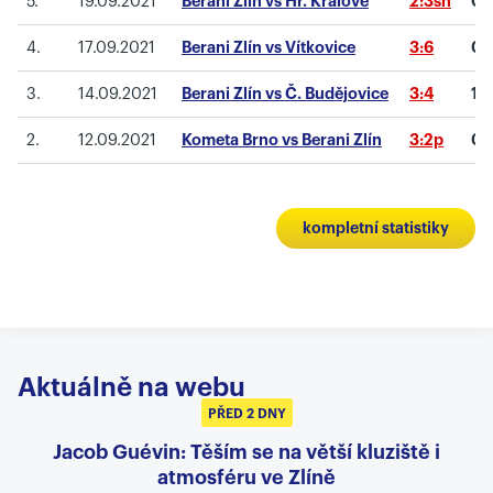
5.
19.09.2021
Berani Zlín vs Hr. Králové
2:3sn
0
4.
17.09.2021
Berani Zlín vs Vítkovice
3:6
0
3.
14.09.2021
Berani Zlín vs Č. Budějovice
3:4
1
2.
12.09.2021
Kometa Brno vs Berani Zlín
3:2p
0
kompletní statistiky
Aktuálně na webu
PŘED 2 DNY
Jacob Guévin: Těším se na větší kluziště i
atmosféru ve Zlíně