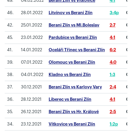
49.
04.02.2022
Berani Zlín vs Vítkovice
4:1
0
46.
28.01.2022
Litvínov vs Berani Zlín
3:4p
0
42.
25.01.2022
Berani Zlín vs Ml.Boleslav
2:7
0
45.
23.01.2022
Pardubice vs Berani Zlín
4:1
0
41.
14.01.2022
Oceláři Třinec vs Berani Zlín
6:2
0
39.
07.01.2022
Olomouc vs Berani Zlín
4:0
0
38.
04.01.2022
Kladno vs Berani Zlín
1:3
0
37.
30.12.2021
Berani Zlín vs Karlovy Vary
2:4
0
36.
28.12.2021
Liberec vs Berani Zlín
4:1
0
35.
26.12.2021
Berani Zlín vs Hr. Králové
2:5
0
34.
23.12.2021
Vítkovice vs Berani Zlín
1:2p
0