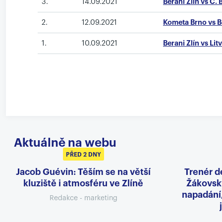
3.
14.09.2021
Berani Zlín vs Č.
2.
12.09.2021
Kometa Brno vs Be
1.
10.09.2021
Berani Zlín vs Lit
Aktuálně na webu
PŘED 2 DNY
Jacob Guévin: Těším se na větší
Trenér d
kluziště i atmosféru ve Zlíně
Žákovský
napadání
Redakce - marketing