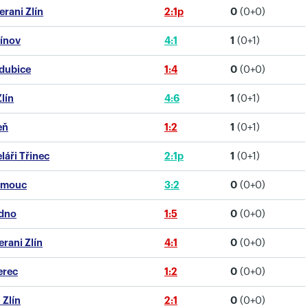
rani Zlín
2:1p
0
(0+0)
vínov
4:1
1
(0+1)
rdubice
1:4
0
(0+0)
Zlín
4:6
1
(0+1)
eň
1:2
1
(0+1)
láři Třinec
2:1p
1
(0+1)
lomouc
3:2
0
(0+0)
adno
1:5
0
(0+0)
erani Zlín
4:1
0
(0+0)
erec
1:2
0
(0+0)
 Zlín
2:1
0
(0+0)