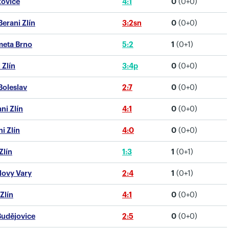
kovice
4:1
0
(0+0)
Berani Zlín
3:2sn
0
(0+0)
meta Brno
5:2
1
(0+1)
 Zlín
3:4p
0
(0+0)
.Boleslav
2:7
0
(0+0)
ni Zlín
4:1
0
(0+0)
i Zlín
4:0
0
(0+0)
Zlín
1:3
1
(0+1)
rlovy Vary
2:4
1
(0+1)
Zlín
4:1
0
(0+0)
 Budějovice
2:5
0
(0+0)