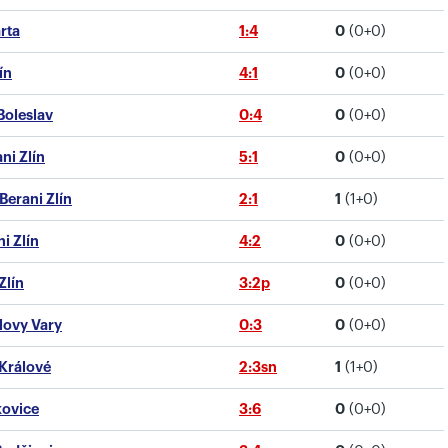
arta
1:4
0
(0+0)
ín
4:1
0
(0+0)
.Boleslav
0:4
0
(0+0)
ni Zlín
5:1
0
(0+0)
Berani Zlín
2:1
1
(1+0)
i Zlín
4:2
0
(0+0)
Zlín
3:2p
0
(0+0)
rlovy Vary
0:3
0
(0+0)
 Králové
2:3sn
1
(1+0)
kovice
3:6
0
(0+0)