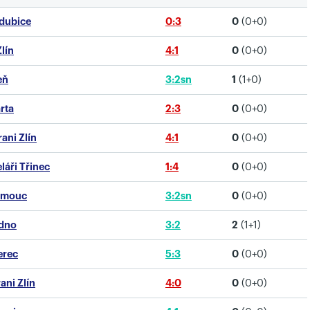
rdubice
0:3
0
(0+0)
Zlín
4:1
0
(0+0)
eň
3:2sn
1
(1+0)
arta
2:3
0
(0+0)
rani Zlín
4:1
0
(0+0)
láři Třinec
1:4
0
(0+0)
lomouc
3:2sn
0
(0+0)
adno
3:2
2
(1+1)
erec
5:3
0
(0+0)
ani Zlín
4:0
0
(0+0)