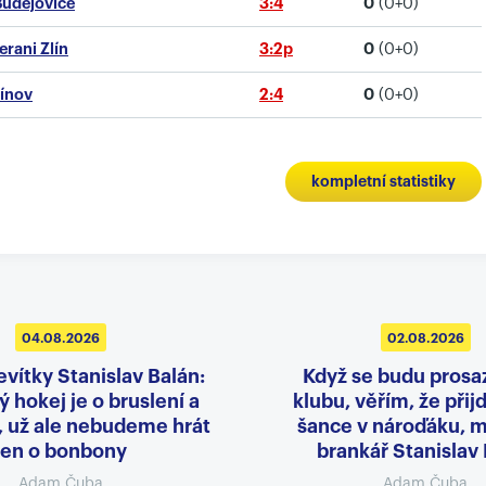
 Budějovice
3:4
0
(0+0)
rani Zlín
3:2p
0
(0+0)
vínov
2:4
0
(0+0)
kompletní statistiky
04.08.2026
02.08.2026
evítky Stanislav Balán:
Když se budu prosa
 hokej je o bruslení a
klubu, věřím, že přij
, už ale nebudeme hrát
šance v nároďáku, m
jen o bonbony
brankář Stanislav
Adam Čuba
Adam Čuba