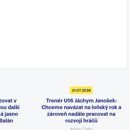
31.07.2026
zovat v
Trenér U16 Jáchym Janošek:
dou další
Chceme navázat na loňský rok a
á jasno
zároveň nadále pracovat na
 Balán
rozvoji hráčů
Adam Čuba